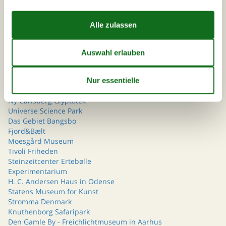
GoBoat
Scandlines Deutschland
WOW PARK Skjern
WOW PARK Billund
Das Wikingerschiffsmuseum
Nordsøen Oceanarium
LEGO® House
Randers Regnskov
Hammershus auf Bornholm
Ny Carlsberg Glyptotek
Universe Science Park
Das Gebiet Bangsbo
Fjord&Bælt
Moesgård Museum
Tivoli Friheden
Steinzeitcenter Ertebølle
Experimentarium
H. C. Andersen Haus in Odense
Statens Museum for Kunst
Stromma Denmark
Knuthenborg Safaripark
Den Gamle By - Freichlichtmuseum in Aarhus