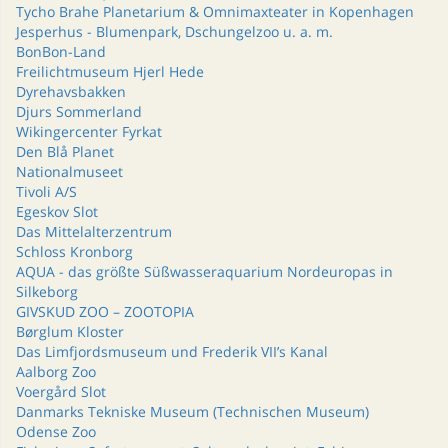
Tycho Brahe Planetarium & Omnimaxteater in Kopenhagen
Jesperhus - Blumenpark, Dschungelzoo u. a. m.
BonBon-Land
Freilichtmuseum Hjerl Hede
Dyrehavsbakken
Djurs Sommerland
Wikingercenter Fyrkat
Den Blå Planet
Nationalmuseet
Tivoli A/S
Egeskov Slot
Das Mittelalterzentrum
Schloss Kronborg
AQUA - das größte Süßwasseraquarium Nordeuropas in
Silkeborg
GIVSKUD ZOO – ZOOTOPIA
Børglum Kloster
Das Limfjordsmuseum und Frederik VII’s Kanal
Aalborg Zoo
Voergård Slot
Danmarks Tekniske Museum (Technischen Museum)
Odense Zoo