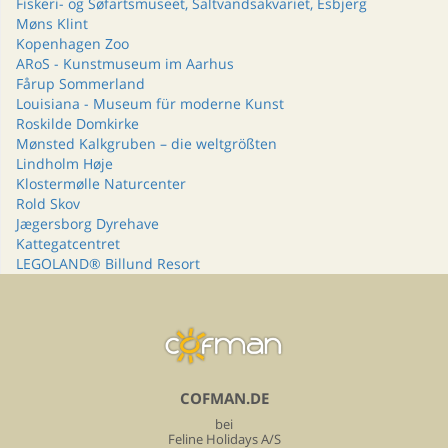
Fiskeri- og Søfartsmuseet, Saltvandsakvariet, Esbjerg
Møns Klint
Kopenhagen Zoo
ARoS - Kunstmuseum im Aarhus
Fårup Sommerland
Louisiana - Museum für moderne Kunst
Roskilde Domkirke
Mønsted Kalkgruben – die weltgrößten
Lindholm Høje
Klostermølle Naturcenter
Rold Skov
Jægersborg Dyrehave
Kattegatcentret
LEGOLAND® Billund Resort
COFMAN.DE
bei
Feline Holidays A/S