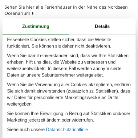
Sehen Sie hier alle Ferienhäuser in der Nähe des Nordsøen
Oceanarium ⬇️
Zustimmung
Details
Ferienhäuser
Essentielle Cookies stellen sicher, dass die Website
funktioniert, Sie können sie daher nicht deaktivieren.
720,-
EUR
579,-
EUR
Wenn Sie damit einverstanden sind, dass wir Ihre Statistiken
erheben, hilft uns dies, die Website zu verbessern und
weiterzuentwickeln. In diesem Fall werden anonymisierte
Daten an unsere Subunternehmer weitergeleitet.
Hirtshals
Hirtshals
H
8
4
Wenn Sie die Verwendung aller Cookies akzeptieren, erklären
Sie sich damit einverstanden (zusätzlich zu Statistiken), dass
Alle Optionen anzeigen
wir Daten für personalisierte Marketingzwecke an Dritte
weitergeben.
Angebote und Rabatte auf
Sie können Ihre Einwilligung in Bezug auf Statistiken und/oder
Urlaubserlebnisse
Marketing jederzeit ändern oder widerrufen.
Siehe auch unsere
Datanschutzrichtlinie