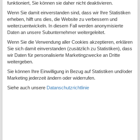
funktioniert, Sie können sie daher nicht deaktivieren.
Restaurant
Wenn Sie damit einverstanden sind, dass wir Ihre Statistiken
erheben, hilft uns dies, die Website zu verbessern und
Rezeption
weiterzuentwickeln. In diesem Fall werden anonymisierte
Spielplatz
Daten an unsere Subunternehmer weitergeleitet.
Spülmaschine
Wenn Sie die Verwendung aller Cookies akzeptieren, erklären
Sie sich damit einverstanden (zusätzlich zu Statistiken), dass
Terrasse
wir Daten für personalisierte Marketingzwecke an Dritte
weitergeben.
Toaster
Sie können Ihre Einwilligung in Bezug auf Statistiken und/oder
TV
Marketing jederzeit ändern oder widerrufen.
Wassersparende Toiletten
Siehe auch unsere
Datanschutzrichtlinie
WLAN
Wohnfläche in m²
60 m²
Öffentlicher Verkehr
Beschreibung