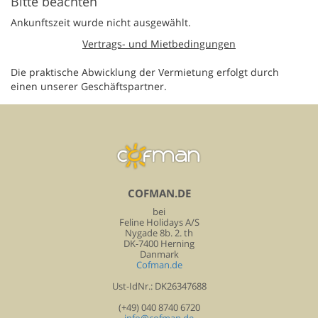
Bitte beachten
Ankunftszeit wurde nicht ausgewählt.
Vertrags- und Mietbedingungen
Die praktische Abwicklung der Vermietung erfolgt durch
einen unserer Geschäftspartner.
COFMAN.DE
bei
Feline Holidays A/S
Nygade 8b. 2. th
DK-7400 Herning
Danmark
Cofman.de
Ust-IdNr.: DK26347688
(+49) 040 8740 6720