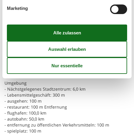
- Fernseher: Fernseher, Antenne / DVBT-Fernseher
Marketing
Dienstprogramm
- Wäschetrockner: Zur alleinigen Nutzung im Objekt
- Eisen
- staubsauger
-lüfter: Keine
Nachhaltigkeit
- Erneuerbare Energien
- Solarstrom
- Hausisolierung
Umgebung
- Nächstgelegenes Stadtzentrum: 6,0 km
- Lebensmittelgeschäft: 300 m
- ausgehen: 100 m
- restaurant: 100 m Entfernung
- flughafen: 100,0 km
- autobahn: 50,0 km
- entfernung zu öffentlichen Verkehrsmitteln: 100 m
- spielplatz: 100 m