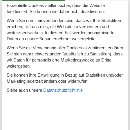
- ein ausgewiesener Bereich für ein Lagerfeuer (Holz wird
Essentielle Cookies stellen sicher, dass die Website
vom Gast zur Verfügung gestellt),
funktioniert, Sie können sie daher nicht deaktivieren.
- freistehender / eingezäunter / eingezäunter Bereich, der von
Kameras überwacht wird.
Wenn Sie damit einverstanden sind, dass wir Ihre Statistiken
- in unmittelbarer Nähe der Taverne Polany, unweit der
erheben, hilft uns dies, die Website zu verbessern und
Patisserie Samanta mit leckerem Kaffee,
weiterzuentwickeln. In diesem Fall werden anonymisierte
- hervorragende Verkehrsanbindung - Bushaltestellen
Daten an unsere Subunternehmer weitergeleitet.
- in unmittelbarer Nähe ein Spielplatz und eine Open-Air-
Wenn Sie die Verwendung aller Cookies akzeptieren, erklären
Konzertbühne mit einem interessanten regionalen
Sie sich damit einverstanden (zusätzlich zu Statistiken), dass
Programm.
wir Daten für personalisierte Marketingzwecke an Dritte
weitergeben.
Die Einfahrt von der Tiefgarage ist sanft abfallend. Im Winter
ist es ratsam, Ketten oder einen 4-Rad-Antrieb mitzubringen.
Sie können Ihre Einwilligung in Bezug auf Statistiken und/oder
Dies ist kein allzu großes Problem, da das Gebiet gereinigt
Marketing jederzeit ändern oder widerrufen.
und schneeräumt wird.
Siehe auch unsere
Datanschutzrichtlinie
Tatra-Nationalpark. Wir empfehlen Ausflüge zum See Morskie
Oko, Klettern auf Giewont. eine Seilbahn nach Kasprowy
Wierch, Ausflüge in das Koscieliska-Tal und das
Chocholowska-Tal sowie die Nutzung der geothermischen
Bäder in Chocholów und den Besuch dieses Dorfes mit seinen
historischen Gebäuden. In der Nähe gibt es viele Skipisten,