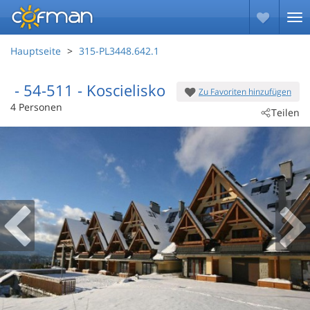
Hauptseite
315-PL3448.642.1
 - 54-511
 - Koscielisko
Zu Favoriten hinzufügen
4 Personen
Teilen