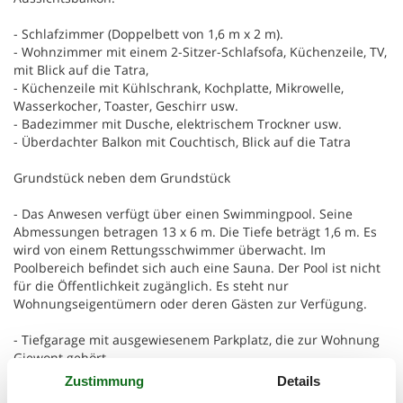
- Schlafzimmer (Doppelbett von 1,6 m x 2 m).
- Wohnzimmer mit einem 2-Sitzer-Schlafsofa, Küchenzeile, TV,
mit Blick auf die Tatra,
- Küchenzeile mit Kühlschrank, Kochplatte, Mikrowelle,
Wasserkocher, Toaster, Geschirr usw.
- Badezimmer mit Dusche, elektrischem Trockner usw.
- Überdachter Balkon mit Couchtisch, Blick auf die Tatra
Grundstück neben dem Grundstück
- Das Anwesen verfügt über einen Swimmingpool. Seine
Abmessungen betragen 13 x 6 m. Die Tiefe beträgt 1,6 m. Es
wird von einem Rettungsschwimmer überwacht. Im
Poolbereich befindet sich auch eine Sauna. Der Pool ist nicht
für die Öffentlichkeit zugänglich. Es steht nur
Wohnungseigentümern oder deren Gästen zur Verfügung.
- Tiefgarage mit ausgewiesenem Parkplatz, die zur Wohnung
Giewont gehört,
- ein privater, überdachter Balkon, der vom Wohnzimmer aus
Zustimmung
Details
zugänglich ist, mit einem Couchtisch und Blick auf die Tatra,