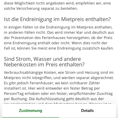
diese Möglichkeit nicht angeboten wird, empfehlen wir, eine
solche Versicherung separat zu bestellen.
Ist die Endreinigung im Mietpreis enthalten?
In einigen Fällen ist die Endreinigung im Mietpreis enthalten,
in anderen Fällen nicht. Das wird immer klar und deutlich aus
der Präsentation des Ferienhauses hervorgehen, ob der Preis
eine Endreinigung enthält oder nicht. Wenn dies nicht der
Fall ist, können Sie meist eine Endreinigung zusätzlich kaufen.
Sind Strom, Wasser und andere
Nebenkosten im Preis enthalten?
Verbrauchsabhängige Kosten, wie Strom und Heizung sind im
Mietpreis nicht inbegriffen, und werden separat abgerechnet.
Es gibt jedoch Ferienhäuser, wo kein sichtbarer Zähler
installiert ist. Hier wird entweder ein fester Betrag per
Person/Tag erhoben oder ein fester, verpflichtender Zuschlag
per Buchung. Die Aufschlüsselung geht deutlich aus der
Hauspräsentation und dem Mietvertrag hervor. Wasser ist in
einigen Fällen im Mietpreis inbegriffen, oder es wird separat
Zustimmung
Details
abgerechnet.