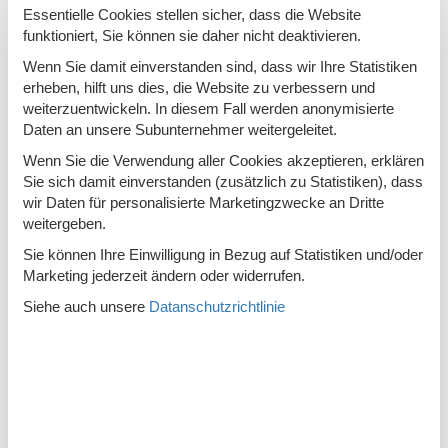
Essentielle Cookies stellen sicher, dass die Website
Kaution
funktioniert, Sie können sie daher nicht deaktivieren.
Welche Leistungen umfasst die Einzahlung
Wenn Sie damit einverstanden sind, dass wir Ihre Statistiken
der Kaution?
erheben, hilft uns dies, die Website zu verbessern und
weiterzuentwickeln. In diesem Fall werden anonymisierte
Der Kautionsbetrag gilt als Sicherheit für die Zahlung von
Daten an unsere Subunternehmer weitergeleitet.
Strom, Wasser und anderen verbrauchsabhängigen
Nebenkosten. Die Kaution soll auch eventuell auftretende,
Wenn Sie die Verwendung aller Cookies akzeptieren, erklären
kleinere Beschädigungen am oder im Ferienhaus abdecken.
Sie sich damit einverstanden (zusätzlich zu Statistiken), dass
wir Daten für personalisierte Marketingzwecke an Dritte
Mein Urlaub ist vorüber – wann bekomme
weitergeben.
ich meine Anzahlung zurück?
Sie können Ihre Einwilligung in Bezug auf Statistiken und/oder
Ein eventueller Restbetrag wird nach der Schlussabrechnung
Marketing jederzeit ändern oder widerrufen.
zurückgezahlt, auf das Konto, das Sie bei der Ankunft/bei der
Siehe auch unsere
Datanschutzrichtlinie
Einzahlung angegeben haben. Bitte beachten Sie, dass es bis
zu 8 Wochen dauern kann, bis ein eventueller Restbetrag
zurückgezahlt wird.
Haustiere
Darf ich mein Haustier ins Ferienhaus