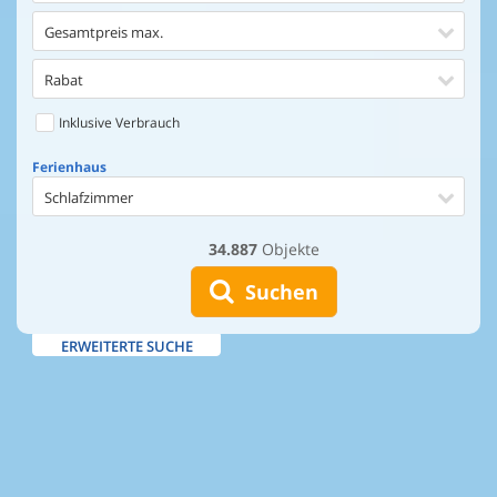
Gesamtpreis max.
Rabat
Inklusive Verbrauch
Ferienhaus
Schlafzimmer
34.887
Objekte
Ferienhaus
Entfernung Einkaufen
Suchen
Entfernung Wasser
ERWEITERTE SUCHE
Wasserblick
Ausstattung
Swimmingpool
Whirlpool
Sauna