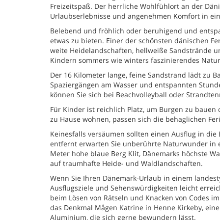
Freizeitspaß. Der herrliche Wohlfühlort an der Däni
Urlaubserlebnisse und angenehmen Komfort in ei
Belebend und fröhlich oder beruhigend und entspa
etwas zu bieten. Einer der schönsten dänischen F
weite Heidelandschaften, hellweiße Sandstrände un
Kindern sommers wie winters faszinierendes Natu
Der 16 Kilometer lange, feine Sandstrand lädt zu
Spaziergängen am Wasser und entspannten Stunden 
können Sie sich bei Beachvolleyball oder Strandte
Für Kinder ist reichlich Platz, um Burgen zu bauen
zu Hause wohnen, passen sich die behaglichen Fe
Keinesfalls versäumen sollten einen Ausflug in d
entfernt erwarten Sie unberührte Naturwunder in
Meter hohe blaue Berg Klit, Dänemarks höchste Wan
auf traumhafte Heide- und Waldlandschaften.
Wenn Sie Ihren Dänemark-Urlaub in einem landesty
Ausflugsziele und Sehenswürdigkeiten leicht errei
beim Lösen von Rätseln und Knacken von Codes im E
das Denkmal Mågen Katrine in Henne Kirkeby, ein
Aluminium, die sich gerne bewundern lässt.