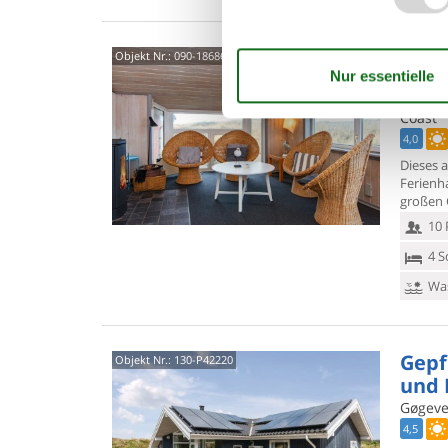
Feri
Objekt Nr.:
090-18686
nahe
Blåklo
Coast
4,0
Dieses 
Ferienh
großen 
10 
4 S
Was
Gepf
Objekt Nr.:
130-P42220
und 
Gøgeve
4,5