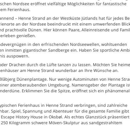
schen Nordsee eröffnet vielfältige Möglichkeiten für fantastische
nem Ferienhaus.
nnend – Henne Strand an der Westküste Jütlands hat für jedes Be
erienorte an der Nordsee beeindruckt mit einem umwerfenden Blick
d prachtvolle Dünen. Hier können Paare, Alleinreisende und Famil
rerleben genießen.
 Badevergnügen in den erfrischenden Nordseewellen, wohltuenden
inmitten gigantischer Sandberge ein. Haben Sie sportliche Ambi
nnis auspowern.
 oder Drachen durch die Lüfte tanzen zu lassen. Möchten Sie heime
rienhäuser am Henne Strand wunderbar an Ihre Wünsche an.
ie Blåbjerg Dünenplantage. Nur wenige Autominuten von Henne Str
 einer atemberaubenden Umgebung. Namensgeber der Plantage ist
derdüne. Erklimmen Sie die Spitze, eröffnet sich ein phänomenale
pischen Ferienhaus in Henne Strand verbringen, sind zahlreiche
chbar. Spiel, Spannung und Abenteuer für die gesamte Familie gibt
scape History House in Oksbøl. Als echtes Glanzstück präsentiert
e 250 Kilogramm schwere Möven-Skulptur aus sandgestrahltem