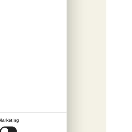
ur Nr.
 den
er
fügen
tungen
809,-
Marketing
s