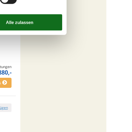
fügen
tungen
880,-
s
fügen