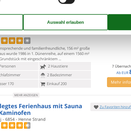
MEHR ANZEIGEN
enhaus mit Pool und Sauna
Zu Favoriten hinzu
 Henne Strand
kkevej - Henne Strand - 6854 - Southern West
ansprechende und familienfreundliche, 156 m² große
aus wurde 1986
in 1. Dünenreihe, auf einem 1560 m²
Grundstück mit eingeschränktem
Personen
2 Haustiere
7 Übernach
Ab
EUR
chlafzimmer
2 Badezimmer
Mehr info
ser 170
Einkauf 200
MEHR ANZEIGEN
legtes Ferienhaus mit Sauna
Zu Favoriten hinzu
Kaminofen
j - 6854 - Henne Strand