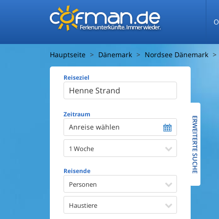
O
Ferienunterkünfte. Immer wieder.
Hauptseite
Dänemark
Nordsee Dänemark
Reiseziel
Ferienhaus
Entfernun
Entfernun
Zeitraum
ERWEITERTE SUCHE
Anreise wählen
Wasserbl
1 Woche
Ausstattun
Swimmin
Reisende
Whirlpoo
Sauna
Personen
Internet
Satellite
Haustiere
Kaminof