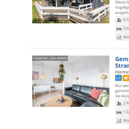
Dieses b
hügeli
ausgesta
6 P
3 S
Was
Gemü
Objekt Nr.:
320-430850
Stra
Hjelme
4,0
Nur wen
gemütli
Sie die
2 P
1 S
Was