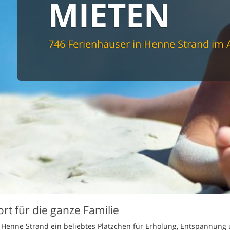
MIETEN
spüler
schine
r
cher
746 Ferienhäuser in Henne Strand im
nd Sportzimmer
frei
elmöglichkeiten
nter Bereich
lage
ion für Elektroauto
undlich
rt für die ganze Familie
st Henne Strand ein beliebtes Plätzchen für Erholung, Entspannung