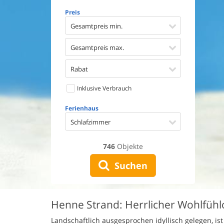
Geschirr
Preis
Waschma
Trockne
Gesamtpreis min.
Nichtrau
Spiel- u
Gesamtpreis max.
Barriere
Gute Ang
Rabat
Eingezäu
Inklusive Verbrauch
Klimaan
Ladestat
Ferienhaus
Klimafre
Schlafzimmer
746
Objekte
Suchen
Henne Strand: Herrlicher Wohlfühlo
Landschaftlich ausgesprochen idyllisch gelegen, i