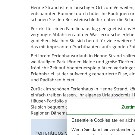
Henne Strand ist ein lauschiger Ort zum Verweilen
entspannten Bummel durch hübsche Boutiquen und k
schauen Sie den Bernsteinschleifern über die Schul
Perfekt für einen Familienausflug geeignet ist d
vergnügte Abfahrten auf der Wasserrutsche erle
genießen. Machen Sie sich bereit für viele weitere
das mit imposanten Prachtbauten, aufregenden Saf
Bei Ihrem Ferienhausurlaub in Henne Strand sollten
weitläufigen Park können kleine und große Tierfre
fröhliche Zeit auf Abenteuerspielplätzen verbringe
Erlebnisziel ist der aufwendig renaturierte Filsø, 
und Radfahren bietet.
Zurück im schönen Ferienhaus in Henne Strand, kö
einfach treiben lassen. Ihr eigenes Urlaubsdomizil 
Häuser-Portfolio sowie eine kompetente Rundum-Be
Sie sich bequem online und freuen Sie sich auf ein
Zusti
Regionen Dänemarks.
Essentielle Cookies stellen siche
Wenn Sie damit einverstanden sin
Ferientipps von anderen Gästen