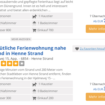
ezaubernde und gepflegte Ferienhaus liegt auf leicht
gem
Dünengrund. Innen ist es hell und interessant
ttet und bietet allen erdenklichen
ersonen
1 Haustier
7 Übernach
Ab
EUR
chlafzimmer
1 Badezimmer
Mehr info
ser 800
Einkauf 700
MEHR ANZEIGEN
tliche Ferienwohnung nahe
Zu Favoriten hinzu
nd in Henne Strand
vej 15, App. - 6854 - Henne Strand
ige Minuten vom Strand und 200 Meter vom
chen Stadtleben von
Henne Strand entfernt, finden
se Ferienwohnung in der Hjelmevej 15 -
ersonen
1 Haustier
7 Übernach
Ab
EUR
chlafzimmer
0 Badezimmer
Mehr info
ser 300
Einkauf 200