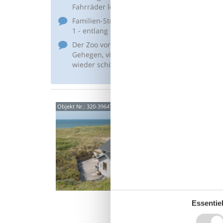
Fahrräder leihen und auf den Blabjerg fahre
Familien-Strandausritt Stutteri Vestkysten w
1 - entlang der Draisine und Strand war auch 
Der Zoo von Blavand. Mit Kindern ist dies ein
Gehegen, viele Streichelgehege und die nähe
wieder schön.
Char
Objekt Nr.:
320-396471
Düne
Blåklok
4,5
Mitten 
ungestö
befinde
4 P
2 S
Essentiel
Was