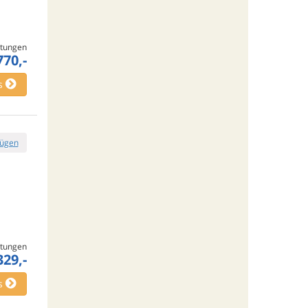
tungen
770,-
s
fügen
tungen
329,-
s