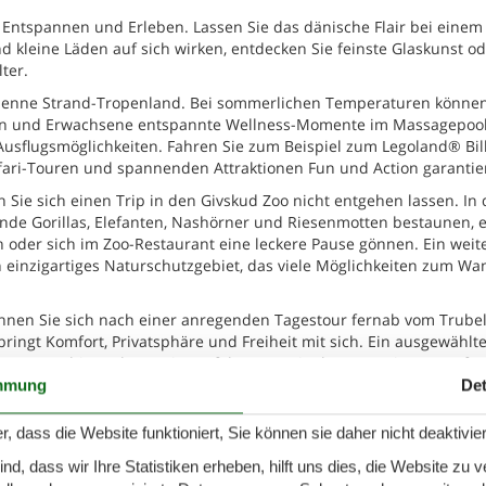
, Entspannen und Erleben. Lassen Sie das dänische Flair bei einem
leine Läden auf sich wirken, entdecken Sie feinste Glaskunst od
ter.
as Henne Strand-Tropenland. Bei sommerlichen Temperaturen könne
ben und Erwachsene entspannte Wellness-Momente im Massagepoo
 Ausflugsmöglichkeiten. Fahren Sie zum Beispiel zum Legoland® Bil
ari-Touren und spannenden Attraktionen Fun und Action garantier
 Sie sich einen Trip in den Givskud Zoo nicht entgehen lassen. In
unde Gorillas, Elefanten, Nashörner und Riesenmotten bestaunen, 
n oder sich im Zoo-Restaurant eine leckere Pause gönnen. Ein weit
ein einzigartiges Naturschutzgebiet, das viele Möglichkeiten zum W
nnen Sie sich nach einer anregenden Tagestour fernab vom Trube
bringt Komfort, Privatsphäre und Freiheit mit sich. Ein ausgewählt
treuung bietet Ihnen eine erfahrene Ferienhausvermietung. Info
e sorglose Reise nach Henne Strand in Jütland, eine der schönsten
mmung
Det
r, dass die Website funktioniert, Sie können sie daher nicht deaktivie
d, dass wir Ihre Statistiken erheben, hilft uns dies, die Website zu 