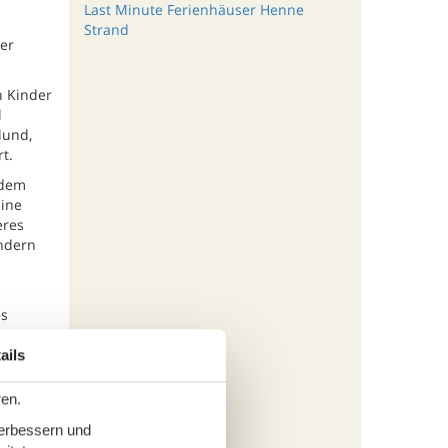
Last Minute Ferienhäuser Henne
Strand
er
n Kinder
l
lund,
t.
 dem
eine
eres
andern
l
es
rmieren
ails
ren.
verbessern und