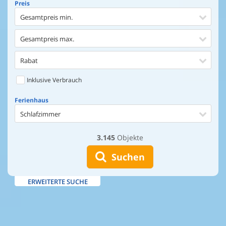
Preis
Gesamtpreis min.
Gesamtpreis max.
Rabat
Inklusive Verbrauch
Ferienhaus
Schlafzimmer
3.145
Objekte
Ferienhaus
Entfernung Einkaufen
Suchen
Entfernung Wasser
ERWEITERTE SUCHE
Wasserblick
Ausstattung