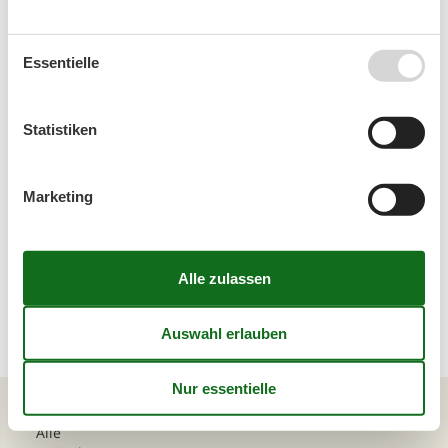
Essentielle
Luxus Ferienhaus Salzburg
Statistiken
Luxus Ferienhaus Steiermark
Marketing
<<
<
1
2
3
4
5
6
...
>
>>
Artikelarten
Alle