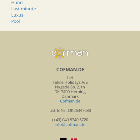
Hund
Last minute
Luxus
Pool
COFMAN.DE
bei
Feline Holidays A/S
Nygade 8b. 2. th
DK-7400 Herning
Danmark
Cofman.de
Ust-IdNr.: DK26347688
(+49) 040 8740 6720
info@cofman.de