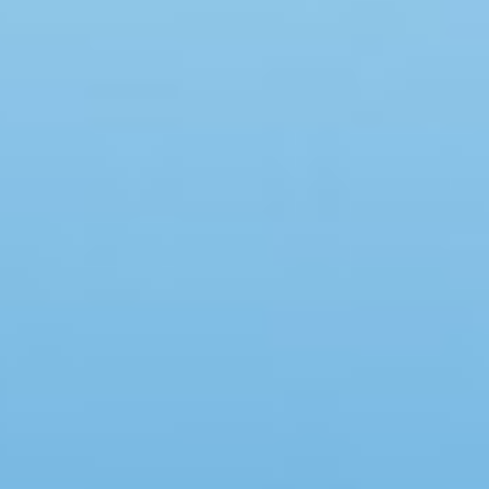
Swimmingpool
Whirlpool
Sauna
Internet
Satelliten-/Kabel TV
Kaminofen
Geschirrspüler
Waschmaschine
Trockner
Nichtraucher
Spiel- und Sportzimmer
Barrierefrei
Gute Angelmöglichkeiten
Eingezäunter Bereich
Klimaanlage
Ladestation für Elektroauto
Klimafreundlich