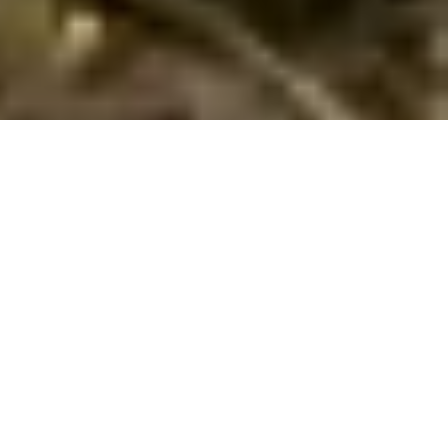
Ferienhaus mit Hund in Baboska buchen
Suchen und buchen Sie hier Ihr Ferienhaus in Baboska /
Dänemark für Ihren Urlaub mit Hund. Geben Sie Ihren
gewünschten Mietzeitraum sowie weitere Suchkriterien ein
und klicken Sie auf Suchen. Weiter unten auf dieser Seite
können Sie alle Ferienhäuser in Baboska mit Hund einsehen.
Klicken Sie auf die einzelnen Objekte, um zu den
Häuserbeschreibungen zu gelangen.
Von Oslo bis Kopenhagen: