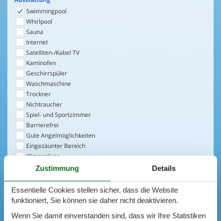
Swimmingpool
Whirlpool
Sauna
Internet
Satelliten-/Kabel TV
Kaminofen
Geschirrspüler
Waschmaschine
Trockner
Nichtraucher
Spiel- und Sportzimmer
Barrierefrei
Gute Angelmöglichkeiten
Eingezäunter Bereich
Klimaanlage
Ladestation für Elektroauto
Zustimmung
Details
Klimafreundlich
Essentielle Cookies stellen sicher, dass die Website
1
Objekt
funktioniert, Sie können sie daher nicht deaktivieren.
Suchen
Wenn Sie damit einverstanden sind, dass wir Ihre Statistiken