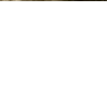
Ferienhaus mit Pool in Clusane sul Lago
buchen
Suchen und buchen Sie hier Ihr Ferienhaus mit Pool in
Clusane sul Lago / Dänemark. Geben Sie Ihren gewünschten
Mietzeitraum sowie weitere Suchkriterien ein und klicken Sie
auf Suchen. Weiter unten auf dieser Seite können Sie alle
Ferienhäuser mit Pool in Clusane sul Lago einsehen. Klicken
Sie auf die einzelnen Objekte, um zu den
Von Oslo bis Kopenhagen:
Häuserbeschreibungen zu gelangen.
Skandinavien ruft!
Melde dich zu unserem Newsletter an und erfahre als
Objekt Nr.:
313-IT2550.1.1
Erster von exklusiven Unterkünften für dein nächstes
Abenteuer!