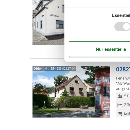
Tätz
Haus Li
Essentiel
modern
Tätzsch
6 P
2 S
Was
02827
Objekt Nr.:
354-DE-02827-01
Ferienw
"Alt-We
ausgest
5 P
2 S
Ein