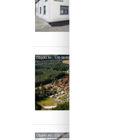
modern
Tätzsch
4 P
1 S
Was
Jonsd
Objekt Nr.:
530-564061
Groß
4,1
TRIXI F
Urlaub,
Familie
3 P
0 S
Linde
Objekt Nr.:
530-161775