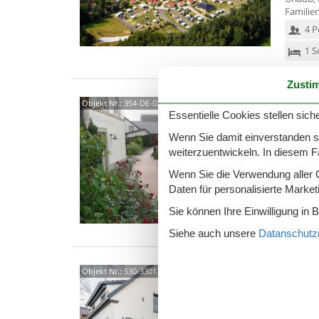
Familien
4 P
1 S
Zusti
0268
Objekt Nr.:
354-DE-02681-08
Essentielle Cookies stellen siche
Ferienw
Wenn Sie damit einverstanden sin
wohnen 
am Stad
weiterzuentwickeln. In diesem F
4 P
Wenn Sie die Verwendung aller Co
Daten für personalisierte Marke
2 S
Sie können Ihre Einwilligung in 
Ein
Siehe auch unsere
Datanschutzri
Linde
Objekt Nr.:
530-330137
Tätz
Haus Li