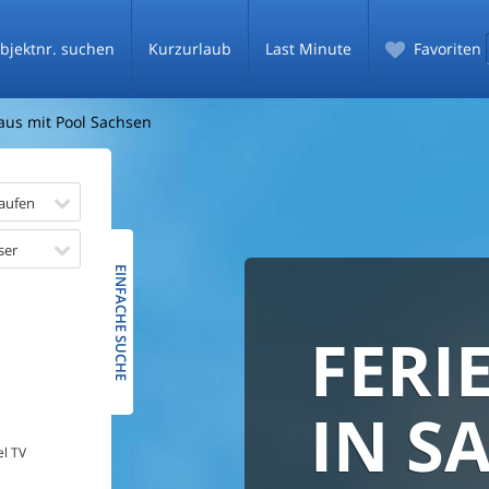
bjektnr. suchen
Kurzurlaub
Last Minute
Favoriten
aus mit Pool Sachsen
aufen
ser
EINFACHE SUCHE
FERI
BESTPR
SICHE
GARAN
FLEXI
IN S
el TV
BUCH
Vergleichen und B