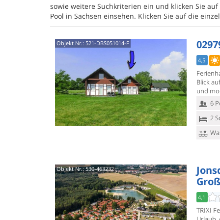
sowie weitere Suchkriterien ein und klicken Sie auf
Pool in Sachsen einsehen. Klicken Sie auf die ein
0297
Objekt Nr.:
521-DBS051014-F
4,5
Ferienha
Blick au
und mod
6 P
2 S
Was
Jonsd
Objekt Nr.:
530-463232
Groß
4,1
TRIXI Fe
Urlaub,