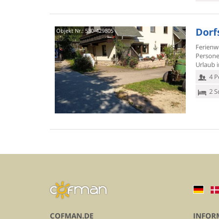
Dorf
Objekt Nr.:
530-429805
Ferienw
Persone
Urlaub 
4 P
2 S
COFMAN.DE
INFOR