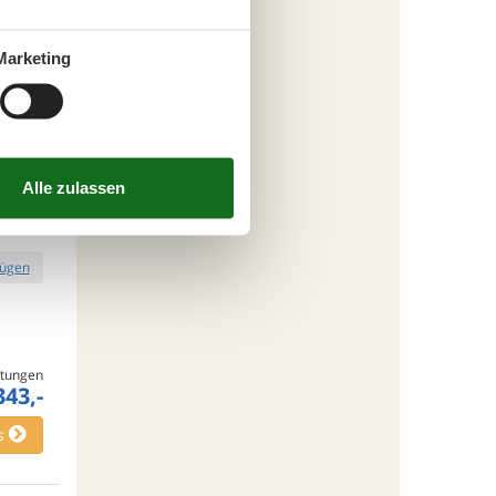
Marketing
tungen
784,-
s
fügen
tungen
343,-
s