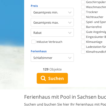
Geschirrspüler
Preis
Waschmaschin
Trockner
Gesamtpreis min.
Nichtraucher
Spiel- und Spo
Gesamtpreis max.
Barrierefrei
Gute Angelmög
Rabat
Eingezäunter B
Inklusive Verbrauch
Klimaanlage
Ladestation für
Ferienhaus
Klimafreundlic
Schlafzimmer
129
Objekte
Suchen
Ferienhaus mit Pool in Sachsen bu
Suchen und buchen Sie hier Ihr Ferienhaus mit Po