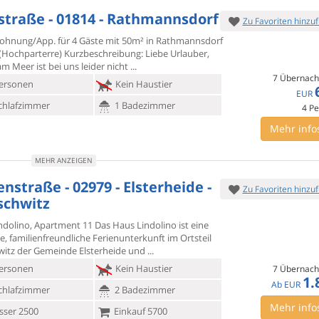
straße - 01814 - Rathmannsdorf
Zu Favoriten hinzu
ohnung/App. für 4 Gäste mit 50m² in Rathmannsdorf
 (Hochparterre)
Kurzbeschreibung: Liebe Urlauber,
m Meer ist bei uns leider nicht
7 Übernach
ersonen
Kein Haustier
EUR
chlafzimmer
1 Badezimmer
4
Pe
Mehr info
MEHR ANZEIGEN
nstraße - 02979 - Elsterheide -
Zu Favoriten hinzu
schwitz
ndolino, Apartment 11 Das Haus Lindolino ist eine
e,
familienfreundliche Ferienunterkunft im Ortsteil
witz der Gemeinde Elsterheide und
ersonen
Kein Haustier
7 Übernach
1.
Ab
EUR
chlafzimmer
2 Badezimmer
Mehr info
ser 2500
Einkauf 5700