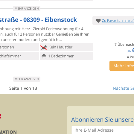
MEHR ANZEIGEN
straße - 08309 - Eibenstock
Zu Favoriten hinzu
ohnung mit Herz - Zierold Ferienwohnung für 4
n, auch für 2
Personen nutzbar Genießen Sie Ihren
in unserer modern und gemütlich
7 Übernach
ersonen
Kein Haustier
EUR
chlafzimmer
1 Badezimmer
4
Pe
Mehr info
MEHR ANZEIGEN
Seite 1 von 13
Nächste Se
Abonnieren Sie unsere
MATION