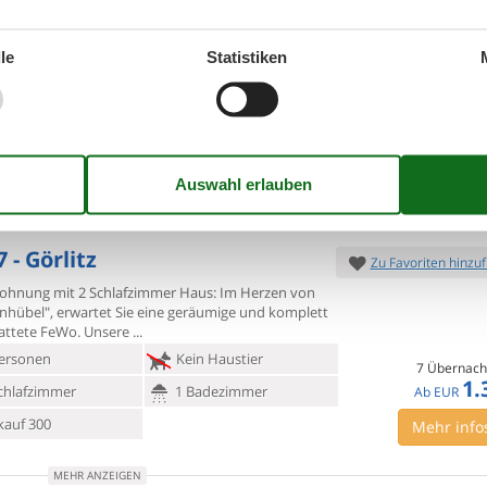
schwitz
ndolino, Apartment 10 Das Haus Lindolino ist eine
le
Statistiken
e,
familienfreundliche Ferienunterkunft im Ortsteil
witz der Gemeinde Elsterheide und
ersonen
Kein Haustier
7 Übernach
1.
Ab
EUR
chlafzimmer
2 Badezimmer
Mehr info
ser 2500
Einkauf 5700
MEHR ANZEIGEN
 - Görlitz
Zu Favoriten hinzu
ohnung mit 2 Schlafzimmer Haus: Im Herzen von
inhübel",
erwartet Sie eine geräumige und komplett
attete FeWo. Unsere
ersonen
Kein Haustier
7 Übernach
1.
chlafzimmer
1 Badezimmer
Ab
EUR
kauf 300
Mehr info
MEHR ANZEIGEN