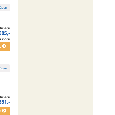
fügen
tungen
685,-
rsonen
s
fügen
tungen
881,-
s