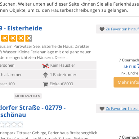
 Suchen. Weiter unten auf dieser Seite können Sie alle Ferienhäuse
zelnen Objekte, um zu den Häuserbeschreibungen zu gelangen.
9 - Elsterheide
Zu Favoriten hinzu
us am Partwitzer See, Elsterheide Haus: Direkter
fs Wasser!
Kleine Ferienanlage mit drei ganz neuen
ern eingerichteten Häusern. Diese
7 Übernach
ersonen
Kein Haustier
Ab
EUR
Inkl. Endre
chlafzimmer
1 Badezimmer
Mehr info
ser 100
Einkauf 8000
MEHR ANZEIGEN
orfer Straße - 02779 -
Zu Favoriten hinzu
schönau
rienpark Zittauer Gebirge, Ferienhaus Breitebergblick
7 Übernach
 der Spaß
macht – im Naturpark Zittauer Gebirge.