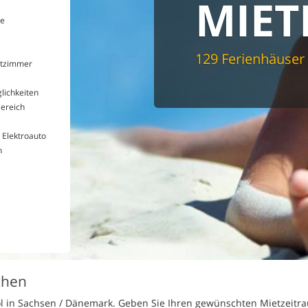
MIET
e
Buchen Sie online
129 Ferienhäuser
rtzimmer
lichkeiten
ereich
 Elektroauto
h
chen
ol in Sachsen / Dänemark. Geben Sie Ihren gewünschten Mietzeitr