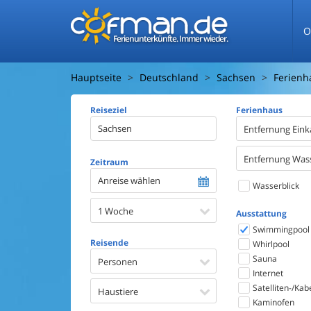
O
Ferienunterkünfte. Immer wieder.
Hauptseite
Deutschland
Sachsen
Ferienh
Reiseziel
Ferienhaus
Entfernung Eink
Entfernung Was
Zeitraum
Anreise wählen
Wasserblick
1 Woche
Ausstattung
Swimmingpool
Reisende
Whirlpool
Sauna
Personen
Internet
Satelliten-/Kab
Haustiere
Kaminofen