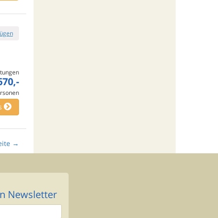
fügen
tungen
670,-
rsonen
s
ite
→
n Newsletter