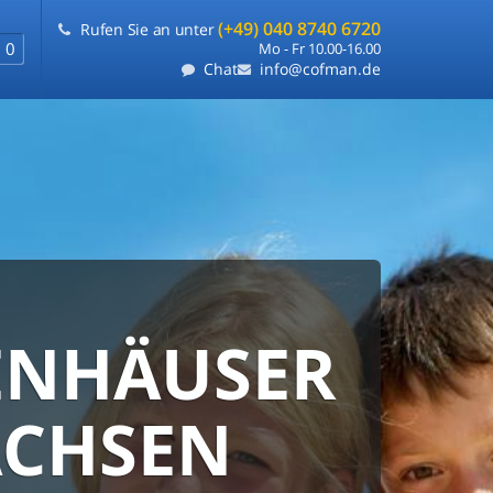
(+49) 040 8740 6720
Rufen Sie an unter
0
Mo - Fr 10.00-16.00
Chat
info@cofman.de
ENHÄUSER
EIS-
RE UND
TIE
BLE
ACHSEN
UNG
uchen auf einer Seite