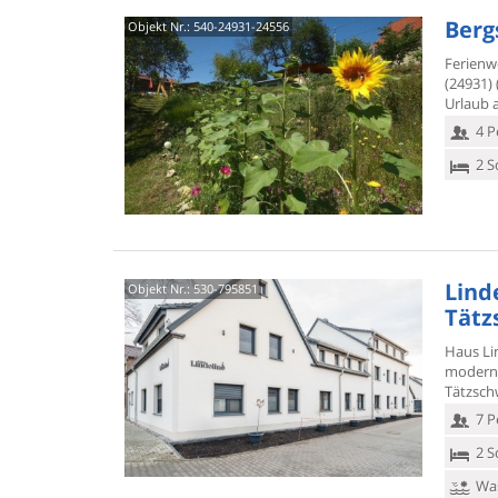
Berg
Objekt Nr.:
540-24931-24556
Ferienw
(24931)
Urlaub a
4 P
2 S
Linde
Objekt Nr.:
530-795851
Tätz
Haus Li
modern
Tätzsch
7 P
2 S
Was