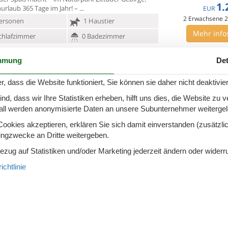
1.
urlaub 365 Tage im Jahr! –
EUR
2
Erwachsene
2
ersonen
1 Haustier
Mehr info
chlafzimmer
0 Badezimmer
MEHR ANZEIGEN
mmung
Det
1 - Schirgiswalde
Zu Favoriten hinzu
r, dass die Website funktioniert, Sie können sie daher nicht deaktivie
ohnung mit 2 Schlafzimmer Haus: Liebe Gäste, Sie
d, dass wir Ihre Statistiken erheben, hilft uns dies, die Website zu 
in einem voll
sanierten Umgebindefachwerkhaus
tkernrand von Schirgiswalde. Unsere voll
all werden anonymisierte Daten an unsere Subunternehmer weitergele
ersonen
Kein Haustier
okies akzeptieren, erklären Sie sich damit einverstanden (zusätzlich
7 Übernach
tingzwecke an Dritte weitergeben.
chlafzimmer
1 Badezimmer
Ab
EUR
Bezug auf Statistiken und/oder Marketing jederzeit ändern oder widerr
kauf 300
Mehr info
chtlinie
MEHR ANZEIGEN
nstraße - 02979 - Elsterheide -
Zu Favoriten hinzu
schwitz
ndolino, Apartment 9 Das Haus Lindolino ist eine