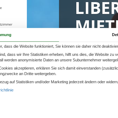
LIBE
e
Buchen Sie online
MIET
rtzimmer
mmung
Det
lichkeiten
0 Ferienhäuser in
ereich
r, dass die Website funktioniert, Sie können sie daher nicht deaktivie
 Elektroauto
d, dass wir Ihre Statistiken erheben, hilft uns dies, die Website zu 
h
all werden anonymisierte Daten an unsere Subunternehmer weitergele
okies akzeptieren, erklären Sie sich damit einverstanden (zusätzlich
tingzwecke an Dritte weitergeben.
Bezug auf Statistiken und/oder Marketing jederzeit ändern oder widerr
chtlinie
ata buchen
l in Santa Liberata / Dänemark. Geben Sie Ihren gewünschten