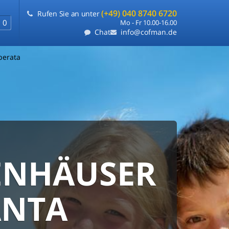
(+49) 040 8740 6720
Rufen Sie an unter
0
Mo - Fr 10.00-16.00
Chat
info@cofman.de
berata
ENHÄUSER
EIS-
RE UND
TIE
BLE
ANTA
UNG
uchen auf einer Seite