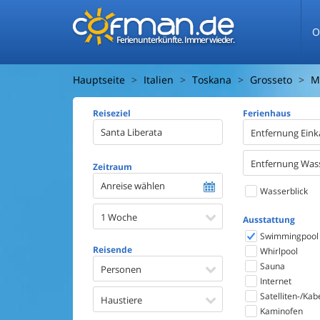
O
Ferienunterkünfte. Immer wieder.
Hauptseite
Italien
Toskana
Grosseto
M
Reiseziel
Ferienhaus
Entfernung Eink
Entfernung Was
Zeitraum
Anreise wählen
Wasserblick
1 Woche
Ausstattung
Swimmingpool
Reisende
Whirlpool
Sauna
Personen
Internet
Satelliten-/Kab
Haustiere
Kaminofen