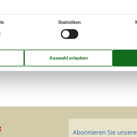
licken Sie auf Suchen. Weiter unten auf dieser Seite können Sie al
 Klicken Sie auf die einzelnen Objekte, um zu den Häuserbeschrei
le
Statistiken
Seite 1 von 0
Abonnieren Sie unsere