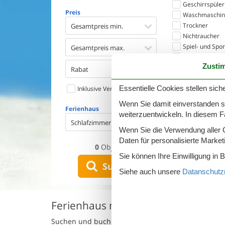
Geschirrspüler
Preis
Waschmaschin
Trockner
Gesamtpreis min.
Nichtraucher
Spiel- und Spo
Gesamtpreis max.
Barrierefrei
Zusti
Gute Angelmög
Rabat
Eingezäunter B
Essentielle Cookies stellen siche
Inklusive Verbrauch
Klimaanlage
Ladestation für
Wenn Sie damit einverstanden sin
Ferienhaus
Klimafreundlic
weiterzuentwickeln. In diesem F
Schlafzimmer
Wenn Sie die Verwendung aller Co
Daten für personalisierte Marke
0
Objekte
Sie können Ihre Einwilligung in 
Suchen
Siehe auch unsere
Datanschutzri
Ferienhaus mit Pool in Santa Liber
Suchen und buchen Sie hier Ihr Ferienhaus mit Poo