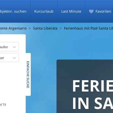
bjektnr. suchen
Kurzurlaub
Last Minute
Favoriten
onte Argentario
Santa Liberata
Ferienhaus mit Pool Santa Li
aufen
ser
EINFACHE SUCHE
FERI
BESTPR
SICHE
GARAN
FLEXI
IN S
el TV
BUCH
Vergleichen und B