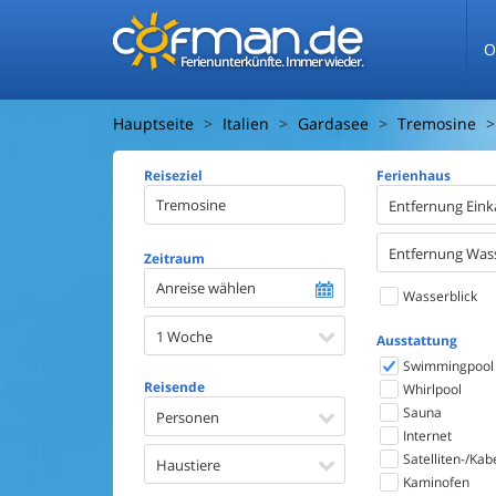
O
Ferienunterkünfte. Immer wieder.
Hauptseite
Italien
Gardasee
Tremosine
Reiseziel
Ferienhaus
Entfernung Eink
Entfernung Was
Zeitraum
Anreise wählen
Wasserblick
1 Woche
Ausstattung
Swimmingpool
Reisende
Whirlpool
Sauna
Personen
Internet
Satelliten-/Kab
Haustiere
Kaminofen