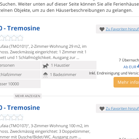
 Suchen. Weiter unten auf dieser Seite können Sie alle Ferienhäuse
inzelnen Objekte, um zu den Häuserbeschreibungen zu gelangen.
0 - Tremosine
Zu Favoriten hinzu
tufaia (TMO101)", 2-Zimmer-Wohnung 29 m2, im
hoss. Zweckmässig
eingerichtet: 1 Zimmer mit 1
ett und 1 Schlafmöglichkeit. Ausgang zur
7 Übernach
ersonen
1 Haustier
Ab
EUR
Inkl. Endreinigung und Versi
chlafzimmer
1 Badezimmer
Mehr info
ser 10000
MEHR ANZEIGEN
0 - Tremosine
Zu Favoriten hinzu
tufaia (TMO107)", 3-Zimmer-Wohnung 100 m2, im
hoss. Zweckmässig
eingerichtet: 3 Doppelzimmer,
immer mit Dusche/Bidet/WC. Ausgang zum