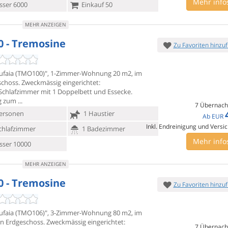
Mehr info
ser 6000
Einkauf 50
MEHR ANZEIGEN
0 - Tremosine
Zu Favoriten hinzu
tufaia (TMO100)", 1-Zimmer-Wohnung 20 m2, im
choss. Zweckmässig
eingerichtet:
chlafzimmer mit 1 Doppelbett und Essecke.
g zum
7 Übernach
ersonen
1 Haustier
Ab
EUR
Inkl. Endreinigung und Versi
chlafzimmer
1 Badezimmer
Mehr info
ser 10000
MEHR ANZEIGEN
0 - Tremosine
Zu Favoriten hinzu
tufaia (TMO106)", 3-Zimmer-Wohnung 80 m2, im
n Erdgeschoss.
Zweckmässig eingerichtet:
7 Übernach