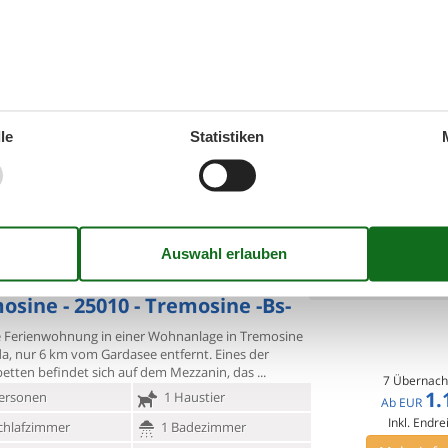
0 - Tremosine
Zu Favoriten hinzu
tufaia (TMO109 + TMO110)", 4-Zimmer-Haus 130 m2
tockwerken, im
Erdgeschoss. Geräumig, zweckmässig
ikal eingerichtet: unteres Geschoss:
7 Übernach
le
Statistiken
1.
ersonen
1 Haustier
Ab
EUR
Inkl. Endreinigung und Versi
chlafzimmer
2 Badezimmer
Mehr info
ser 10000
MEHR ANZEIGEN
ittorio Veneto - Pieve Di
Zu Favoriten hinzu
osine - 25010 - Tremosine -Bs-
 Ferienwohnung in einer Wohnanlage in Tremosine
da, nur 6 km vom
Gardasee entfernt. Eines der
etten befindet sich auf dem Mezzanin, das
7 Übernach
1.
ersonen
1 Haustier
Ab
EUR
Inkl. Endre
chlafzimmer
1 Badezimmer