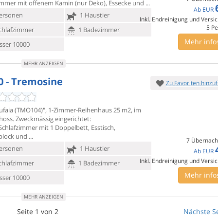
mer mit offenem Kamin (nur Deko), Essecke und
Ab
EUR
ersonen
1 Haustier
Inkl. Endreinigung und Versi
5
Pe
chlafzimmer
1 Badezimmer
Mehr info
ser 10000
MEHR ANZEIGEN
0 - Tremosine
Zu Favoriten hinzu
tufaia (TMO104)", 1-Zimmer-Reihenhaus 25 m2, im
hoss. Zweckmässig
eingerichtet:
chlafzimmer mit 1 Doppelbett, Esstisch,
block und
7 Übernach
ersonen
1 Haustier
Ab
EUR
Inkl. Endreinigung und Versi
chlafzimmer
1 Badezimmer
Mehr info
ser 10000
MEHR ANZEIGEN
Seite 1 von 2
Nächste Se