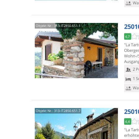
Was
2501
Objekt Nr.:
313-IT2850.651.1
4,7
"La Tar
Oberges
Wohn-/S
Ausgan
2 P
1 S
Was
2501
Objekt Nr.:
313-IT2850.651.7
4,4
"La Tar
erhöhte