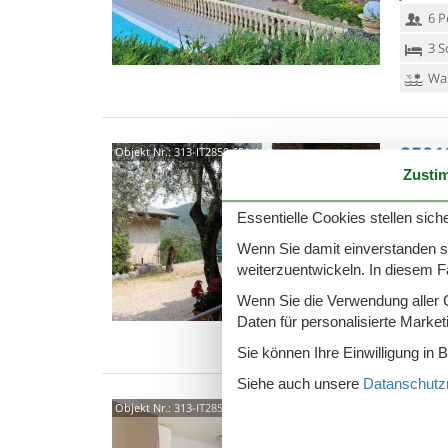
6 P
3 S
Was
2501
Objekt Nr.:
313-IT2850.651.4
Zusti
4,0
"La Tar
Essentielle Cookies stellen siche
Erdgesc
mit Sat
Wenn Sie damit einverstanden sin
weiterzuentwickeln. In diesem F
2 P
Wenn Sie die Verwendung aller Co
1 S
Daten für personalisierte Marke
Was
Sie können Ihre Einwilligung in 
Siehe auch unsere
Datanschutzri
2501
Objekt Nr.:
313-IT2850.51.2
3,0