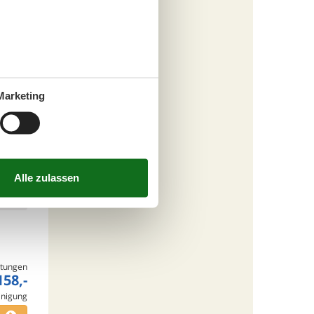
fügen
tungen
Marketing
127,-
cherung
s
fügen
tungen
158,-
inigung