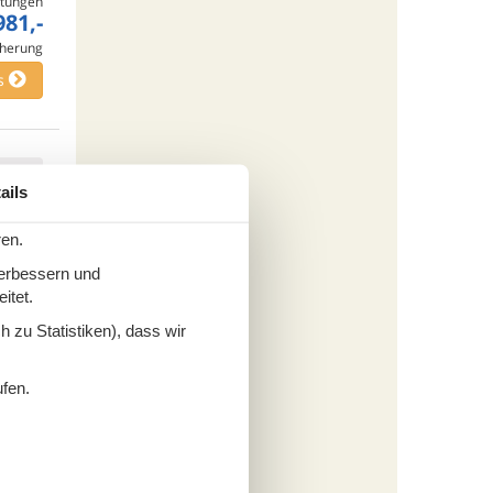
tungen
981,-
cherung
s
fügen
ails
ren.
verbessern und
tungen
itet.
478,-
cherung
 zu Statistiken), dass wir
s
ufen.
fügen