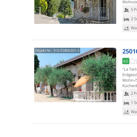
Wohnzim
5 P
2 S
Was
2501
Objekt Nr.:
313-IT2850.651.5
4,5
"La Tar
Erdgesc
Wohn-/S
Küchen
2 P
1 S
Was