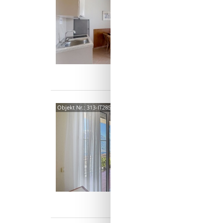
2-Zimme
Wohn-/
Ventilat
2 P
1 S
Was
2501
Objekt Nr.:
313-IT2850.51.1
3,0
2-Zimme
Wohn-/
Ventilat
2 P
1 S
Was