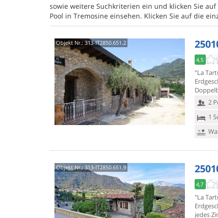
sowie weitere Suchkriterien ein und klicken Sie auf
Pool in Tremosine einsehen. Klicken Sie auf die e
2501
Objekt Nr.:
313-IT2850.651.2
4,5
"La Tar
Erdgesc
Doppelb
2 P
1 S
Was
2501
Objekt Nr.:
313-IT2850.651.9
4,7
"La Tar
Erdgesc
jedes Z