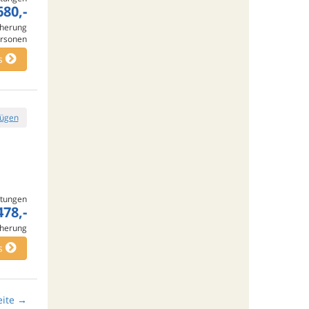
680,-
cherung
rsonen
s
fügen
tungen
478,-
cherung
s
ite
→