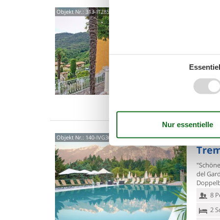
2501
Objekt Nr.:
313-IT2850.651.12
3,0
"La Tar
auf 2 S
und rust
Essentiel
6 P
1 S
Was
Via V
Objekt Nr.:
140-IVG363
Trem
"Schöne
del Gar
Doppelb
8 P
2 S