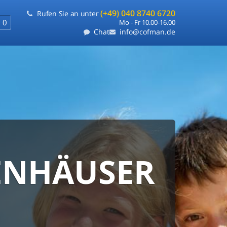
(+49) 040 8740 6720
Rufen Sie an unter
0
Mo - Fr 10.00-16.00
Chat
info@cofman.de
ENHÄUSER
EIS-
RE UND
TIE
BLE
REMOSINE
UNG
uchen auf einer Seite