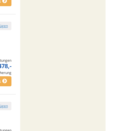
s
fügen
tungen
478,-
cherung
s
fügen
tungen