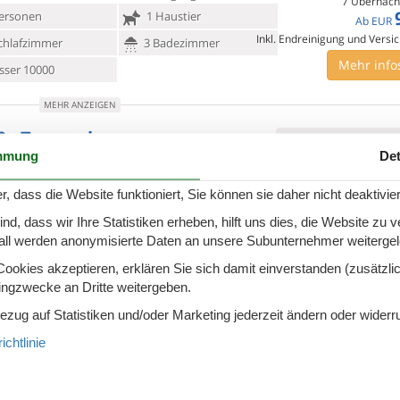
7 Übernach
ersonen
1 Haustier
Ab
EUR
Inkl. Endreinigung und Versi
chlafzimmer
3 Badezimmer
Mehr info
ser 10000
MEHR ANZEIGEN
0 - Tremosine
Zu Favoriten hinzu
mmung
Det
tufaia (TMO103)", 2-Zimmer-Reihenhaus 29 m2, im
r, dass die Website funktioniert, Sie können sie daher nicht deaktivie
hoss. Zweckmässig
eingerichtet: Wohn-/Esszimmer
-TV. Ausgang zur Terrasse. 1 Doppelzimmer.
d, dass wir Ihre Statistiken erheben, hilft uns dies, die Website zu 
7 Übernach
all werden anonymisierte Daten an unsere Subunternehmer weitergele
ersonen
1 Haustier
Ab
EUR
Inkl. Endreinigung und Versi
okies akzeptieren, erklären Sie sich damit einverstanden (zusätzlich
chlafzimmer
1 Badezimmer
tingzwecke an Dritte weitergeben.
Mehr info
ser 10000
Bezug auf Statistiken und/oder Marketing jederzeit ändern oder widerr
MEHR ANZEIGEN
chtlinie
0 - Tremosine
Zu Favoriten hinzu