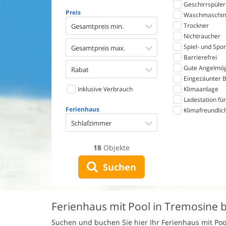
Geschirrspüler
Preis
Waschmaschin
Trockner
Gesamtpreis min.
Nichtraucher
Spiel- und Spo
Gesamtpreis max.
Barrierefrei
Gute Angelmög
Rabat
Eingezäunter B
Inklusive Verbrauch
Klimaanlage
Ladestation für
Ferienhaus
Klimafreundlic
Schlafzimmer
18
Objekte
Suchen
Ferienhaus mit Pool in Tremosine
Suchen und buchen Sie hier Ihr Ferienhaus mit Po