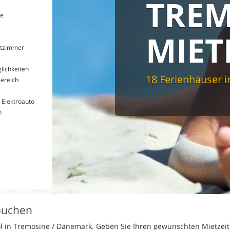
MIET
e
Buchen Sie online
18 Ferienhäuser 
rtzimmer
lichkeiten
ereich
 Elektroauto
h
 buchen
ol in Tremosine / Dänemark. Geben Sie Ihren gewünschten Mietzei