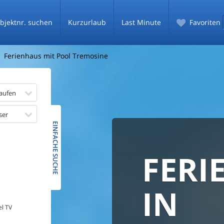
bjektnr. suchen
Kurzurlaub
Last Minute
Favoriten
Ferienhaus mit Pool Tremosine
aufen
ser
EINFACHE SUCHE
FERI
BESTPR
SICHE
GARAN
FLEXI
IN T
el TV
BUCH
Vergleichen und B