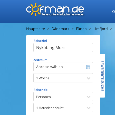
O
Ferienunterkünfte. Immer wieder.
Hauptseite
Dänemark
Fünen
Limfjord
Reiseziel
Ferienhaus
Entfernun
Entfernun
Zeitraum
ERWEITERTE SUCHE
Anreise wählen
Wasserbl
1 Woche
Ausstattun
Swimmin
Reisende
Whirlpoo
Sauna
Personen
Internet
Satellite
1 Haustier erlaubt
Kaminof