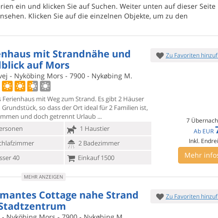
ien ein und klicken Sie auf Suchen. Weiter unten auf dieser Seit
nsehen. Klicken Sie auf die einzelnen Objekte, um zu den
enhaus mit Strandnähe und
Zu Favoriten hinzu
dblick auf Mors
vej - Nyköbing Mors - 7900 - Nykøbing M.
 Ferienhaus mit Weg zum Strand. Es gibt 2 Häuser
 Grundstück, so
dass der Ort ideal für 2 Familien ist,
ammen und doch getrennt Urlaub
7 Übernach
ersonen
1 Haustier
Ab
EUR
Inkl. Endre
chlafzimmer
2 Badezimmer
Mehr info
ser 40
Einkauf 1500
MEHR ANZEIGEN
mantes Cottage nahe Strand
Zu Favoriten hinzu
Stadtzentrum
j - Nyköbing Mors - 7900 - Nykøbing M.