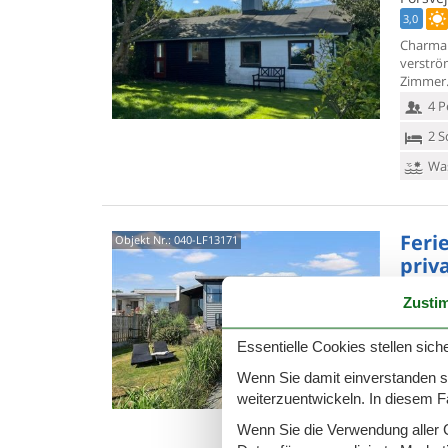
3,0
Charman
verström
Zimmer. 
4 P
2 S
Was
Feri
Objekt Nr.:
040-LF13171
priv
Fjordve
Zusti
5,0
In Nykø
Essentielle Cookies stellen siche
Ferienh
Fjord u
Wenn Sie damit einverstanden sin
8 P
weiterzuentwickeln. In diesem F
4 S
Wenn Sie die Verwendung aller Co