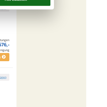
fügen
tungen
676,-
inigung
s
fügen