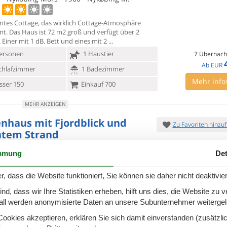
tes Cottage, das wirklich Cottage-Atmosphäre
t. Das Haus ist 72
m2 groß und verfügt über 2
Einer mit 1 dB. Bett und eines mit 2
ersonen
1 Haustier
7 Übernach
Ab
EUR
chlafzimmer
1 Badezimmer
Mehr info
ser 150
Einkauf 700
MEHR ANZEIGEN
enhaus mit Fjordblick und
Zu Favoriten hinzu
atem Strand
j - 7900 - Nyköbing Mors
mmung
Det
bing Mors finden Sie dieses wunderschöne
r, dass die Website funktioniert, Sie können sie daher nicht deaktivie
aus mit beeindruckendem
Panoramablick über den
nd direktem Zugang zu einem eigenen privaten
d, dass wir Ihre Statistiken erheben, hilft uns dies, die Website zu 
7 Übernach
1.
ersonen
1 Haustier
all werden anonymisierte Daten an unsere Subunternehmer weitergele
Ab
EUR
Inkl. Endreinigung und Versi
chlafzimmer
2 Badezimmer
okies akzeptieren, erklären Sie sich damit einverstanden (zusätzlich