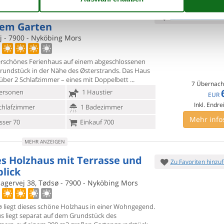
enhaus nahe Østerstrand mit
Zu Favoriten hinzu
em Garten
j - 7900 - Nyköbing Mors
chönes Ferienhaus auf einem abgeschlossenen
rundstück in der
Nähe des Østerstrands. Das Haus
 über 2 Schlafzimmer – eines mit Doppelbett
7 Übernach
ersonen
1 Haustier
EUR
Inkl. Endre
chlafzimmer
1 Badezimmer
Mehr info
ser 70
Einkauf 700
MEHR ANZEIGEN
es Holzhaus mit Terrasse und
Zu Favoriten hinzu
blick
agervej 38, Tødsø - 7900 - Nyköbing Mors
ø liegt dieses schöne Holzhaus in einer Wohngegend.
 liegt
separat auf dem Grundstück des