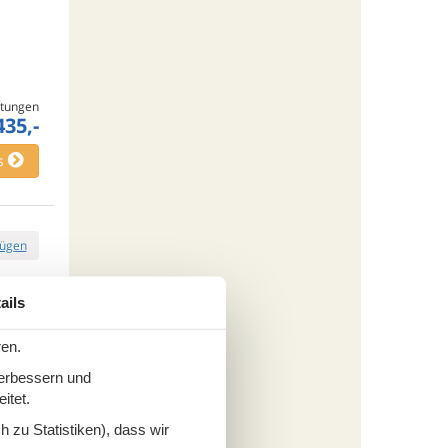
tungen
435,-
s
fügen
ails
ren.
verbessern und
tungen
249,-
itet.
cherung
 zu Statistiken), dass wir