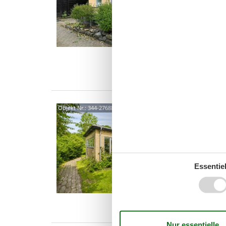
Gemütlic
Persone
Ausblic
4 P
2 S
Was
Char
Objekt Nr.:
344-276883
Wint
Østerg
Charman
schöne
eines mi
Essentiel
5 P
3 S
Was