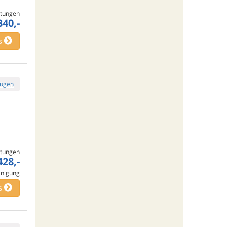
tungen
340,-
s
fügen
tungen
428,-
inigung
s