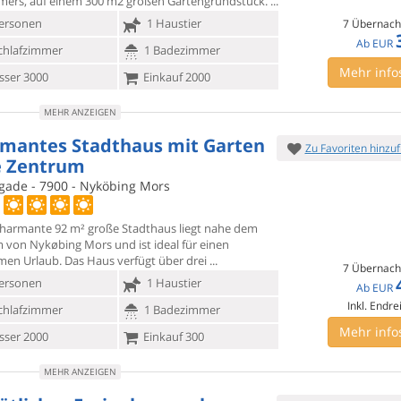
mers, auf einem 300 m2 großen Gartengrundstück.
ersonen
1 Haustier
7 Übernach
Ab
EUR
chlafzimmer
1 Badezimmer
Mehr info
ser 3000
Einkauf 2000
MEHR ANZEIGEN
mantes Stadthaus mit Garten
Zu Favoriten hinzu
 Zentrum
ade - 7900 - Nyköbing Mors
charmante 92 m² große Stadthaus liegt nahe dem
m von Nykøbing Mors
und ist ideal für einen
men Urlaub. Das Haus verfügt über drei
7 Übernach
ersonen
1 Haustier
Ab
EUR
Inkl. Endre
chlafzimmer
1 Badezimmer
Mehr info
ser 2000
Einkauf 300
MEHR ANZEIGEN