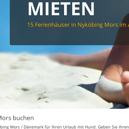
MIETEN
spüler
schine
r
cher
15 Ferienhäuser in Nyköbing Mors im
nd Sportzimmer
frei
elmöglichkeiten
nter Bereich
lage
ion für Elektroauto
undlich
Mors buchen
øbing Mors / Dänemark für Ihren Urlaub mit Hund. Geben Sie Ihren