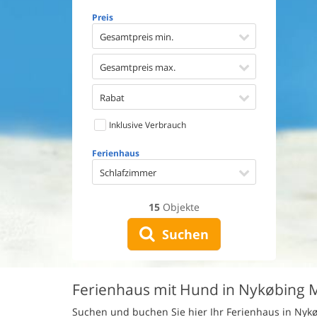
Geschirr
Preis
Waschma
Trockne
Gesamtpreis min.
Nichtrau
Spiel- u
Gesamtpreis max.
Barriere
Gute Ang
Rabat
Eingezäu
Inklusive Verbrauch
Klimaan
Ladestat
Ferienhaus
Klimafre
Schlafzimmer
15
Objekte
Suchen
Ferienhaus mit Hund in Nykøbing 
Suchen und buchen Sie hier Ihr Ferienhaus in Nyk