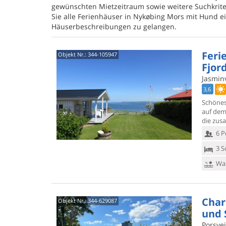
gewünschten Mietzeitraum sowie weitere Suchkriter
Sie alle Ferienhäuser in Nykøbing Mors mit Hund ei
Häuserbeschreibungen zu gelangen.
Feri
Objekt Nr.:
344-105947
Fjor
Jasmin
3,6
Schönes
auf dem
die zus
6 P
3 S
Was
Char
Objekt Nr.:
344-629087
und 
Porsve