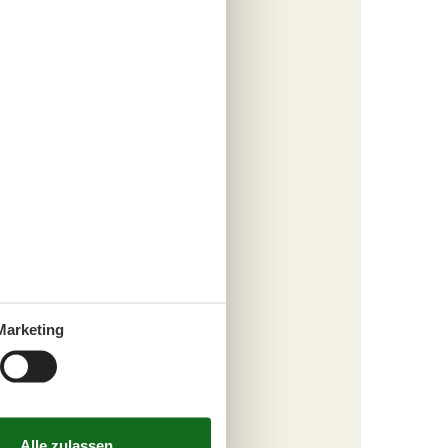
tungen
218,-
s
fügen
tungen
Marketing
816,-
inigung
s