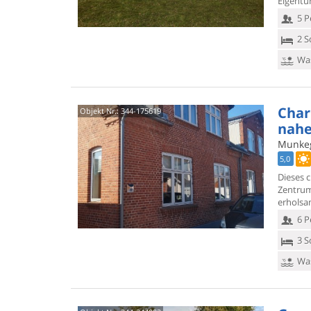
Eigentü
5 P
2 S
Was
Char
Objekt Nr.:
344-175619
nahe
Munkeg
5,0
Dieses 
Zentru
erholsa
6 P
3 S
Was