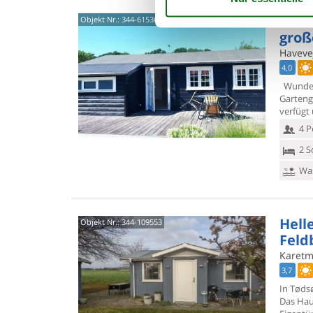
Feri
Objekt Nr.:
344-615360
groß
Haveve
4,0
Wunders
Garteng
verfügt
4 P
2 S
Was
Hell
Objekt Nr.:
344-109553
Feld
Karetm
3,7
In Tøds
Das Haus