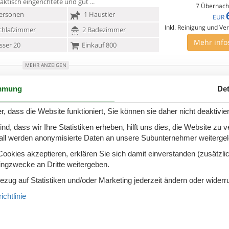
aktisch eingerichtete und gut
7 Übernach
ersonen
1 Haustier
EUR
Inkl. Reinigung und Ve
chlafzimmer
2 Badezimmer
Mehr info
ser 20
Einkauf 800
MEHR ANZEIGEN
8 - Karlobag
Zu Favoriten hinzu
mmung
Det
r, dass die Website funktioniert, Sie können sie daher nicht deaktivie
r-Haus 135 m2 auf 2 Stockwerken.
sszimmer, Deckenhöhe 40 - 230 cm
mit 1
d, dass wir Ihre Statistiken erheben, hilft uns dies, die Website zu 
iwanbett und Sat-TV (Flachbildschirm). 1 Zimmer mit
all werden anonymisierte Daten an unsere Subunternehmer weitergele
 Bett
7 Übernach
1.
okies akzeptieren, erklären Sie sich damit einverstanden (zusätzlich
ersonen
1 Haustier
Ab
EUR
tingzwecke an Dritte weitergeben.
Inkl. Endreinigung und Versi
chlafzimmer
2 Badezimmer
Bezug auf Statistiken und/oder Marketing jederzeit ändern oder widerr
Mehr info
ser 80
chtlinie
MEHR ANZEIGEN
8 - Karlobag
Zu Favoriten hinzu