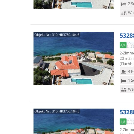
2 S
Was
5328
Objekt Nr.:
310-HR3750.104.6
4,9
2-Zimme
20 m2 mi
(Flachbi
4 P
1 S
Was
5328
Objekt Nr.:
310-HR3750.104.5
4,8
2-Zimme