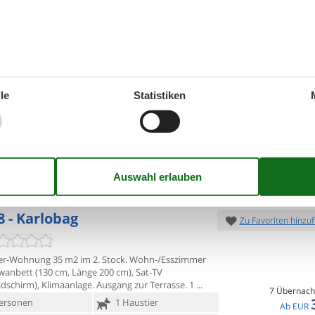
MEHR ANZEIGEN
8 - Karlobag
Zu Favoriten hinzu
nts Paola - Two Bedroom Apartment with Terrace
 view Haus:
Apartments Paola are located in Cesarica
le
Statistiken
l fishing village and resort in the
7 Übernach
ersonen
1 Haustier
Ab
EUR
Inkl. Endre
chlafzimmer
1 Badezimmer
Mehr info
ser 400
Einkauf 500
MEHR ANZEIGEN
8 - Karlobag
Zu Favoriten hinzu
r-Wohnung 35 m2 im 2. Stock. Wohn-/Esszimmer
iwanbett (130 cm,
Länge 200 cm), Sat-TV
ldschirm), Klimaanlage. Ausgang zur Terrasse. 1
7 Übernach
ersonen
1 Haustier
Ab
EUR