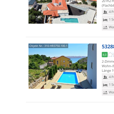
20 m2 m
(Flachbi
4 P
1 S
Was
5328
Objekt Nr.:
310-HR3750.100.1
4,0
2-Zimme
Wohn-/E
Länge 1
4 P
1 S
Was