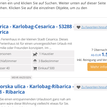
ien ein und klicken Sie auf Suchen. Weiter unten auf dieser Seit
ehen. Klicken Sie auf die einzelnen Objekte, um zu den
ica - Karlobag-Cesarica - 53288 -
Zu Favoriten hinzu
rica
Ferienhaus in der kleinen Stadt Cesarica. Dieses
Ferienhaus ist
für einen unvergesslichen Urlaub mit
milie oder Freunden konzipiert. Im
7 Übernach
1.
ersonen
1 Haustier
Ab
EUR
Inkl. Reinigung und Ve
chlafzimmer
3 Badezimmer
Mehr info
ser 40
Einkauf 500
MEHR ANZEIGEN
orska ulica - Karlobag-Ribarica -
Zu Favoriten hinzu
 - Ribarica
Sie einen entspannenden Urlaubsort ganz nah am
ann wäre diese
Wohnung vielleicht etwas für Sie.