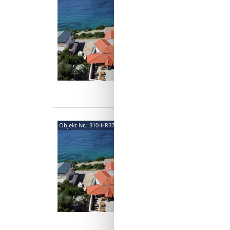
2,0
3-Zimme
Bett (1
Länge 20
6 P
3 S
Was
5328
Objekt Nr.:
310-HR3750.104.2
4,7
4-Zimme
m2 mit 
Terrasse
6 P
3 S
Was