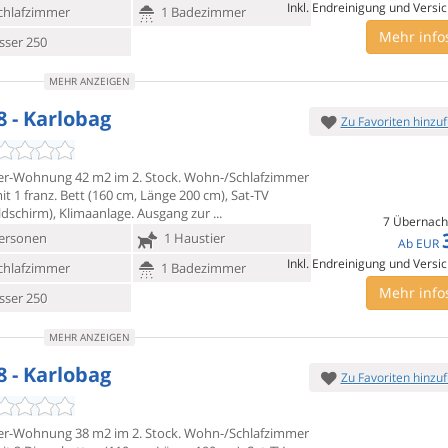
Inkl. Endreinigung und Versi
chlafzimmer
1 Badezimmer
Mehr info
ser 250
MEHR ANZEIGEN
8 - Karlobag
Zu Favoriten hinzu
r-Wohnung 42 m2 im 2. Stock. Wohn-/Schlafzimmer
t 1 franz. Bett
(160 cm, Länge 200 cm), Sat-TV
ldschirm), Klimaanlage. Ausgang zur
7 Übernach
ersonen
1 Haustier
Ab
EUR
Inkl. Endreinigung und Versi
chlafzimmer
1 Badezimmer
Mehr info
ser 250
MEHR ANZEIGEN
8 - Karlobag
Zu Favoriten hinzu
r-Wohnung 38 m2 im 2. Stock. Wohn-/Schlafzimmer