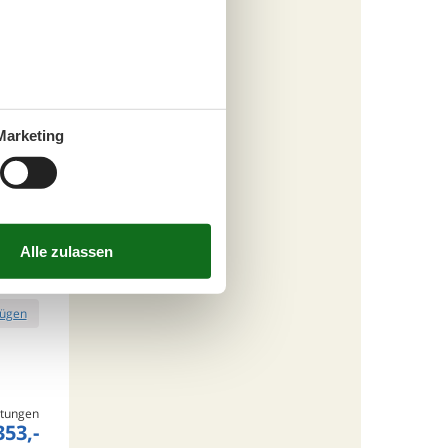
fügen
Marketing
tungen
910,-
inigung
s
fügen
tungen
353,-