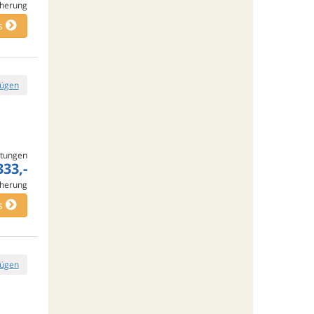
cherung
s
fügen
tungen
333,-
cherung
s
fügen