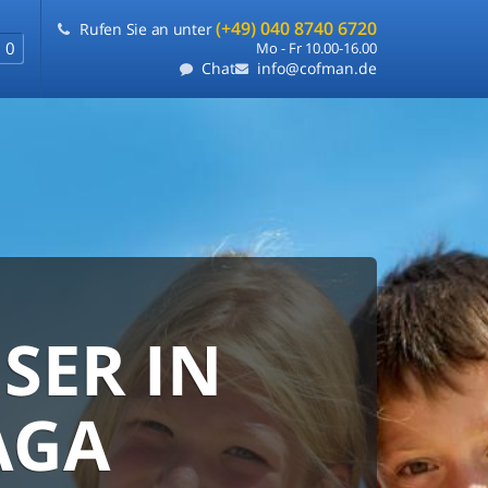
(+49) 040 8740 6720
Rufen Sie an unter
0
Mo - Fr 10.00-16.00
Chat
info@cofman.de
SER IN
RANTIE
FLEXIBLE
AGA
e
ie uns