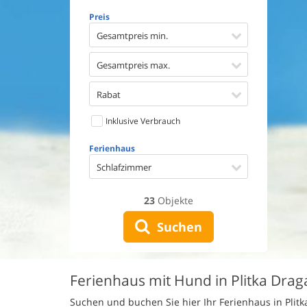
Geschirr
Preis
Waschma
Trockne
Gesamtpreis min.
Nichtrau
Spiel- u
Gesamtpreis max.
Barriere
Gute Ang
Rabat
Eingezäu
Inklusive Verbrauch
Klimaan
Ladestat
Ferienhaus
Klimafre
Schlafzimmer
23
Objekte
Suchen
Ferienhaus mit Hund in Plitka Dra
Suchen und buchen Sie hier Ihr Ferienhaus in Plit