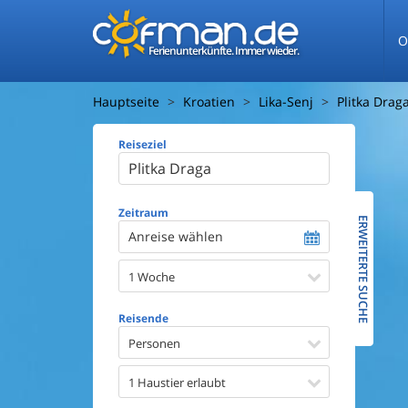
O
Ferienunterkünfte. Immer wieder.
Hauptseite
Kroatien
Lika-Senj
Plitka Drag
Reiseziel
Ferienhaus
Entfernun
Entfernun
Zeitraum
ERWEITERTE SUCHE
Anreise wählen
Wasserbl
1 Woche
Ausstattun
Swimmin
Reisende
Whirlpoo
Sauna
Personen
Internet
Satellite
1 Haustier erlaubt
Kaminof