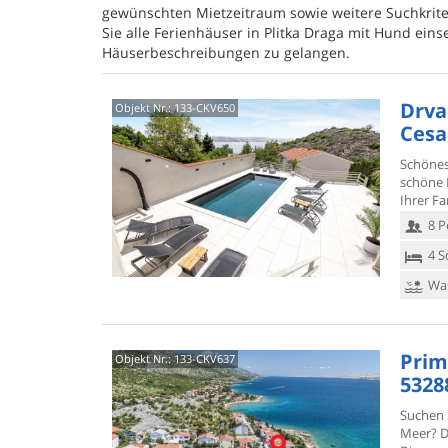
gewünschten Mietzeitraum sowie weitere Suchkriter
Sie alle Ferienhäuser in Plitka Draga mit Hund eins
Häuserbeschreibungen zu gelangen.
Drvar
Objekt Nr.:
133-CKV650
Cesa
Schönes 
schöne 
Ihrer Fa
8 P
4 S
Was
Prim
Objekt Nr.:
133-CKV637
53288
Suchen 
Meer? D