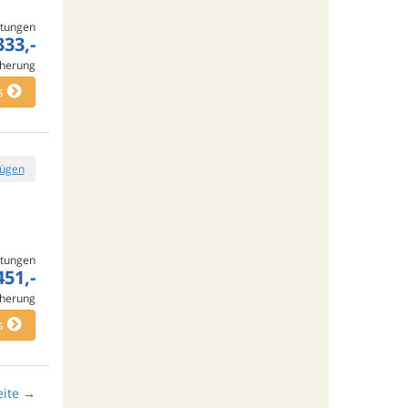
tungen
333,-
cherung
s
fügen
tungen
451,-
cherung
s
ite
→