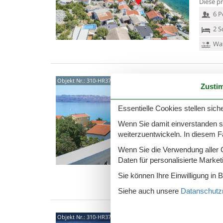
Diese pr
6 P
2 S
Was
5328
Objekt Nr.:
310-HR3750.111.1
Zusti
4,0
Essentielle Cookies stellen siche
6-Zimme
Wohn-/E
Wenn Sie damit einverstanden sin
Doppeld
weiterzuentwickeln. In diesem F
1 franz.
Wenn Sie die Verwendung aller Co
8 P
Daten für personalisierte Marke
4 S
Sie können Ihre Einwilligung in 
Was
Siehe auch unsere
Datanschutzri
5328
Objekt Nr.:
310-HR3750.104.4