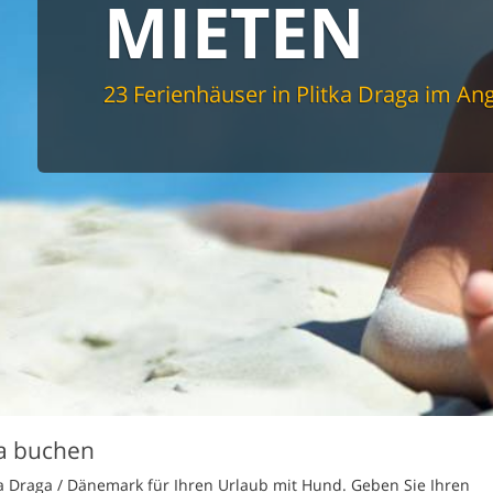
MIETEN
spüler
schine
r
cher
23 Ferienhäuser in Plitka Draga im An
nd Sportzimmer
frei
elmöglichkeiten
nter Bereich
lage
ion für Elektroauto
undlich
ga buchen
ka Draga / Dänemark für Ihren Urlaub mit Hund. Geben Sie Ihren