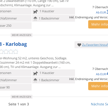
it 2 Diwanbetten
(110 cm, Länge 190 cm), Sat-TV
ldschirm), Klimaanlage. Ausgang zur
7 Übernach
ersonen
1 Haustier
Ab
EUR
Inkl. Endreinigung und Versi
chlafzimmer
1 Badezimmer
Mehr info
ser 250
MEHR ANZEIGEN
8 - Karlobag
Zu Favoriten hinzu
r-Wohnung 52 m2, unteres Geschoss, Südlage.
sszimmer 24 m2 mit 1
Doppeldiwanbett (160 cm,
90 cm), TV und Klimaanlage. Ausgang zur
7 Übernach
ersonen
1 Haustier
Ab
EUR
Inkl. Endreinigung und Versi
chlafzimmer
1 Badezimmer
Mehr info
ser 90
MEHR ANZEIGEN
Seite 1 von 3
Nächste Se