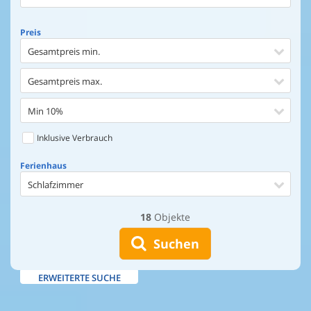
Preis
Gesamtpreis min.
Gesamtpreis max.
Min 10%
Inklusive Verbrauch
Ferienhaus
Schlafzimmer
18
Objekte
Ferienhaus
Entfernung Einkaufen
Suchen
Entfernung Wasser
ERWEITERTE SUCHE
Wasserblick