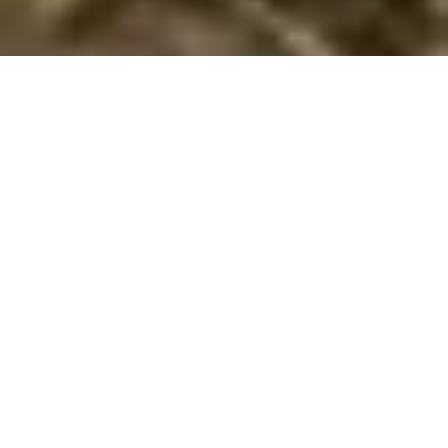
Objekt Nr.:
160-A4141
Von Oslo bis Kopenhagen:
Skandinavien ruft!
Melde dich zu unserem Newsletter an und erfahre als