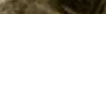
Objekt Nr.:
140-ITV086
Von Oslo bis Kopenhagen:
Skandinavien ruft!
Melde dich zu unserem Newsletter an und erfahre als