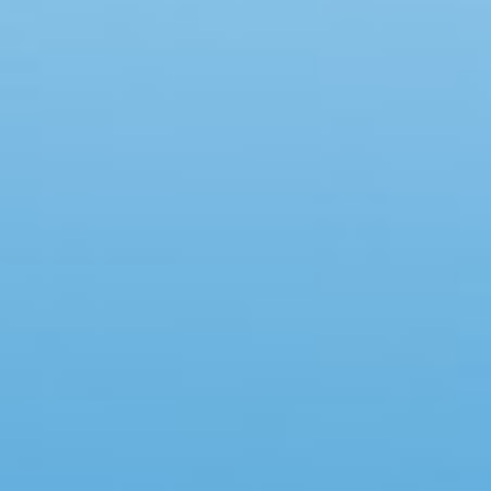
Swimmingpool
Whirlpool
Sauna
Internet
Satelliten-/Kabel TV
Kaminofen
Geschirrspüler
Waschmaschine
Trockner
Nichtraucher
Spiel- und Sportzimmer
Barrierefrei
Gute Angelmöglichkeiten
Eingezäunter Bereich
Klimaanlage
Ladestation für Elektroauto
Klimafreundlich