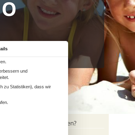
IO
m Angebot
ails
ren.
verbessern und
itet.
 zu Statistiken), dass wir
ufen.
Haben Sie Fragen?