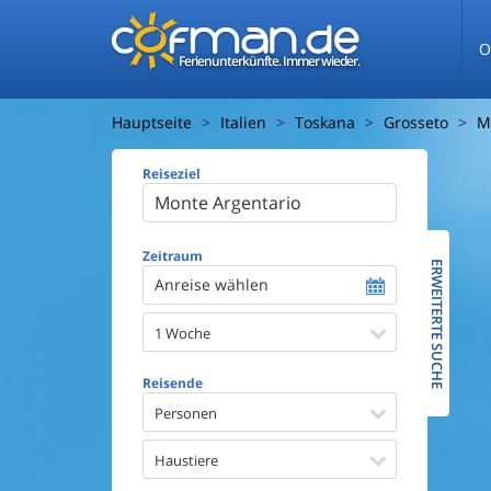
O
Ferienunterkünfte. Immer wieder.
Hauptseite
Italien
Toskana
Grosseto
M
Reiseziel
Ferienhaus
Entfernun
Entfernun
Zeitraum
ERWEITERTE SUCHE
Anreise wählen
Wasserbl
1 Woche
Ausstattun
Swimmin
Reisende
Whirlpoo
Sauna
Personen
Internet
Satellite
Haustiere
Kaminof