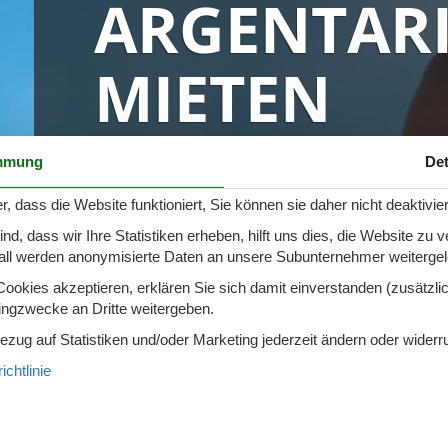
ARGENTAR
spüler
schine
r
MIETEN
cher
nd Sportzimmer
frei
elmöglichkeiten
0 Ferienhäuser in Monte Argentario i
nter Bereich
mmung
Det
lage
ion für Elektroauto
r, dass die Website funktioniert, Sie können sie daher nicht deaktivie
undlich
d, dass wir Ihre Statistiken erheben, hilft uns dies, die Website zu 
all werden anonymisierte Daten an unsere Subunternehmer weitergele
okies akzeptieren, erklären Sie sich damit einverstanden (zusätzlich
tingzwecke an Dritte weitergeben.
Bezug auf Statistiken und/oder Marketing jederzeit ändern oder widerr
chtlinie
Seite 1 von 0