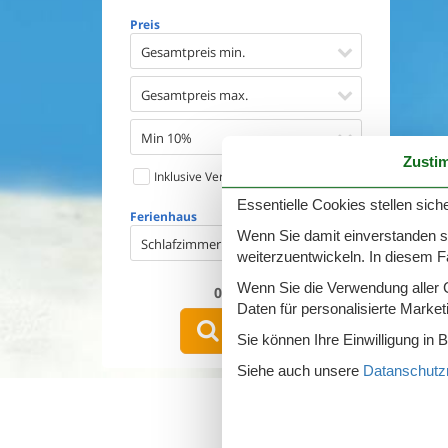
Geschirr
Preis
Waschma
Trockne
Gesamtpreis min.
Nichtrau
Spiel- u
Gesamtpreis max.
Barriere
Gute Ang
Min 10%
Eingezäu
Zusti
Inklusive Verbrauch
Klimaan
Ladestat
Essentielle Cookies stellen siche
Ferienhaus
Klimafre
Wenn Sie damit einverstanden sin
Schlafzimmer
weiterzuentwickeln. In diesem F
Wenn Sie die Verwendung aller Co
0
Objekte
Daten für personalisierte Marke
Suchen
Sie können Ihre Einwilligung in 
Siehe auch unsere
Datanschutzri