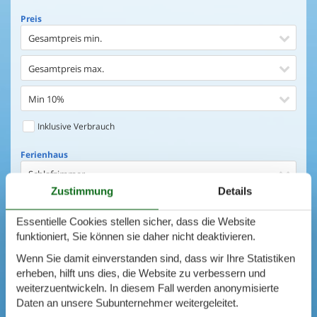
Preis
Gesamtpreis min.
Gesamtpreis max.
Min 10%
Inklusive Verbrauch
Ferienhaus
Schlafzimmer
Zustimmung
Details
0
Objekte
Ferienhaus
Essentielle Cookies stellen sicher, dass die Website
Entfernung Einkaufen
Suchen
funktioniert, Sie können sie daher nicht deaktivieren.
Wenn Sie damit einverstanden sind, dass wir Ihre Statistiken
Entfernung Wasser
ERWEITERTE SUCHE
erheben, hilft uns dies, die Website zu verbessern und
weiterzuentwickeln. In diesem Fall werden anonymisierte
Wasserblick
Daten an unsere Subunternehmer weitergeleitet.
Ausstattung