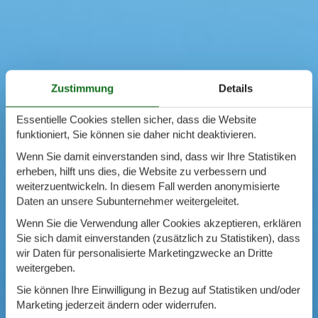
Swimmingpool
Whirlpool
Sauna
Internet
Satelliten-/Kabel TV
Zustimmung
Details
Kaminofen
Geschirrspüler
Essentielle Cookies stellen sicher, dass die Website
Waschmaschine
funktioniert, Sie können sie daher nicht deaktivieren.
Trockner
Nichtraucher
Wenn Sie damit einverstanden sind, dass wir Ihre Statistiken
Spiel- und Sportzimmer
erheben, hilft uns dies, die Website zu verbessern und
Barrierefrei
weiterzuentwickeln. In diesem Fall werden anonymisierte
Gute Angelmöglichkeiten
Daten an unsere Subunternehmer weitergeleitet.
Eingezäunter Bereich
Wenn Sie die Verwendung aller Cookies akzeptieren, erklären
Klimaanlage
Sie sich damit einverstanden (zusätzlich zu Statistiken), dass
Ladestation für Elektroauto
wir Daten für personalisierte Marketingzwecke an Dritte
Klimafreundlich
weitergeben.
Sie können Ihre Einwilligung in Bezug auf Statistiken und/oder
Marketing jederzeit ändern oder widerrufen.