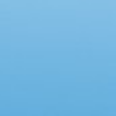
Swimmingpool
Whirlpool
Sauna
Internet
Satelliten-/Kabel TV
Kaminofen
Geschirrspüler
Waschmaschine
Trockner
Nichtraucher
Spiel- und Sportzimmer
Barrierefrei
Gute Angelmöglichkeiten
Eingezäunter Bereich
Klimaanlage
Ladestation für Elektroauto
Klimafreundlich