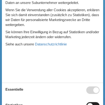
Daten an unsere Subunternehmer weitergeleitet.
Ausstattung
Wenn Sie die Verwendung aller Cookies akzeptieren, erklären
Swimmingpool
Sie sich damit einverstanden (zusätzlich zu Statistiken), dass
Whirlpool
wir Daten für personalisierte Marketingzwecke an Dritte
Sauna
weitergeben.
Internet
Satelliten-/Kabel TV
Sie können Ihre Einwilligung in Bezug auf Statistiken und/oder
Kaminofen
Marketing jederzeit ändern oder widerrufen.
Geschirrspüler
Siehe auch unsere
Datanschutzrichtlinie
Waschmaschine
Trockner
Nichtraucher
Spiel- und Sportzimmer
Barrierefrei
Gute Angelmöglichkeiten
Eingezäunter Bereich
Klimaanlage
Ladestation für Elektroauto
Klimafreundlich
Essentielle