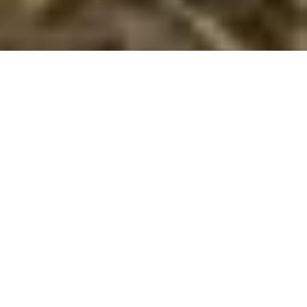
Objekt Nr.:
552-189386
Von Oslo bis Kopenhagen:
Skandinavien ruft!
Melde dich zu unserem Newsletter an und erfahre als