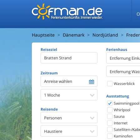
O
Ferienunterkünfte. Immer wieder.
Hauptseite
Dänemark
Nordjütland
Freder
Reiseziel
Ferienhaus
Entfernung Eink
Entfernung Was
Zeitraum
Anreise wählen
Wasserblick
1 Woche
Ausstattung
Swimmingpool
Reisende
Whirlpool
Sauna
Personen
Internet
Satelliten-/Kab
Haustiere
Kaminofen