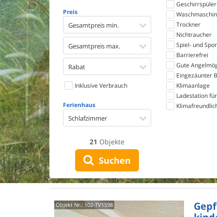
Geschirrspüler
Preis
Waschmaschin
Trockner
Gesamtpreis min.
Nichtraucher
Spiel- und Spo
Gesamtpreis max.
Barrierefrei
Gute Angelmög
Rabat
Eingezäunter B
Inklusive Verbrauch
Klimaanlage
Ladestation für
Ferienhaus
Klimafreundlic
Schlafzimmer
21
Objekte
Suchen
Gepf
Objekt Nr.:
102-TV1598