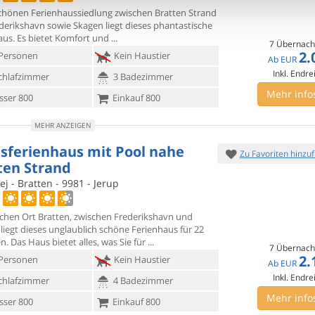
schönen Ferienhaussiedlung zwischen Bratten Strand
derikshavn
sowie Skagen liegt dieses phantastische
aus. Es bietet Komfort und
7 Übernach
2.
Personen
Kein Haustier
Ab
EUR
Inkl. Endre
chlafzimmer
3 Badezimmer
Mehr info
ser 800
Einkauf 800
MEHR ANZEIGEN
sferienhaus mit Pool nahe
Zu Favoriten hinzu
ten Strand
j - Bratten - 9981 - Jerup
schen Ort Bratten, zwischen Frederikshavn und
liegt dieses
unglaublich schöne Ferienhaus für 22
. Das Haus bietet alles, was Sie für
7 Übernach
2.
Personen
Kein Haustier
Ab
EUR
Inkl. Endre
chlafzimmer
4 Badezimmer
Mehr info
ser 800
Einkauf 800