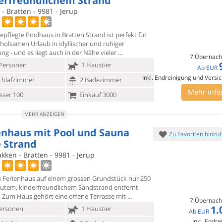
erfreundlichem Strand
- Bratten - 9981 - Jerup
epflegte Poolhaus in Bratten Strand ist perfekt für
rholsamen
Urlaub in idyllischer und ruhiger
g - und es liegt auch in der Nähe vieler
7 Übernach
Personen
1 Haustier
Ab
EUR
Inkl. Endreinigung und Versi
chlafzimmer
2 Badezimmer
Mehr info
ser 100
Einkauf 3000
MEHR ANZEIGEN
enhaus mit Pool und Sauna
Zu Favoriten hinzu
 Strand
ken - Bratten - 9981 - Jerup
 Ferienhaus auf einem grossen Grundstück nur 250
gutem,
kinderfreundlichem Sandstrand entfernt
. Zum Haus gehört eine offene Terrasse mit
7 Übernach
1.
ersonen
1 Haustier
Ab
EUR
Inkl. Endre