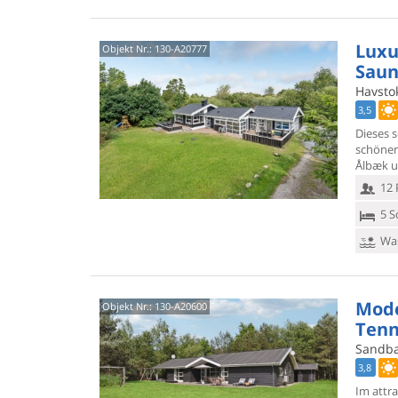
Luxu
Objekt Nr.:
130-A20777
Saun
Havstok
3,5
Dieses 
schönen
Ålbæk u
12 
5 S
Was
Mode
Objekt Nr.:
130-A20600
Tenn
Sandbak
3,8
Im attr