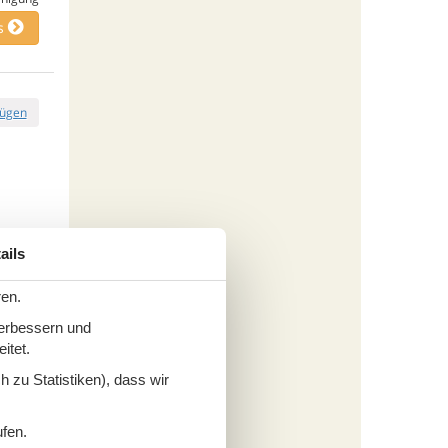
s
fügen
tungen
ails
817,-
inigung
ren.
s
verbessern und
itet.
 zu Statistiken), dass wir
fügen
ufen.