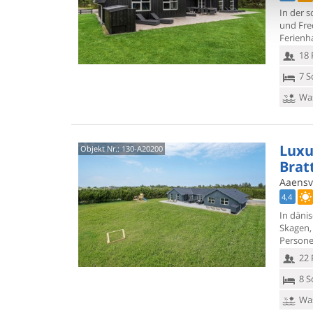
In der 
und Fre
Ferienh
18 
7 S
Was
Luxu
Objekt Nr.:
130-A20200
Brat
Aaensve
4,4
In däni
Skagen, 
Personen
22 
8 S
Was