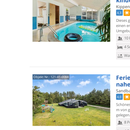
kind
Kippen 
4,3
Dieses g
einen e
Umgebun
10 
4 S
Was
Feri
Objekt Nr.:
121-41-0084
nahe
Sandbak
4,0
Schönes
m von 
gelegen
8 P