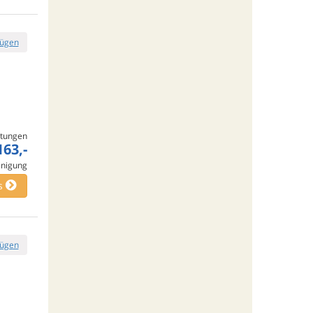
fügen
tungen
163,-
inigung
s
fügen