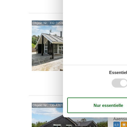
Was
Luxu
Objekt Nr.:
332-555364
Stra
Bratten
4,0
NEUHEIT
Urlaub 
Ferienu
8 P
Essentiel
3 S
Was
Luxu
Objekt Nr.:
130-A20150
Stra
Aaensve
4,9