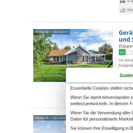
4 S
Was
Gerä
Objekt Nr.:
130-A20415
und 
Doppen 
4,0
Im attr
Frederik
eingeri
Zusti
10 
4 S
Essentielle Cookies stellen siche
Was
Wenn Sie damit einverstanden sin
weiterzuentwickeln. In diesem F
Wenn Sie die Verwendung aller Co
Feri
Objekt Nr.:
130-A20910
Daten für personalisierte Marke
Brat
Sie können Ihre Einwilligung in 
Kuskeve