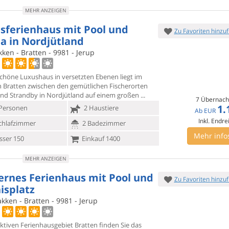
MEHR ANZEIGEN
sferienhaus mit Pool und
Zu Favoriten hinzu
a in Nordjütland
ken - Bratten - 9981 - Jerup
schöne Luxushaus in versetzten Ebenen liegt im
 Bratten zwischen
den gemütlichen Fischerorten
nd Strandby in Nordjütland auf einem großen
7 Übernach
1.
Personen
2 Haustiere
Ab
EUR
Inkl. Endre
chlafzimmer
2 Badezimmer
Mehr info
ser 150
Einkauf 1400
MEHR ANZEIGEN
rnes Ferienhaus mit Pool und
Zu Favoriten hinzu
isplatz
ken - Bratten - 9981 - Jerup
aktiven Ferienhausgebiet Bratten finden Sie das