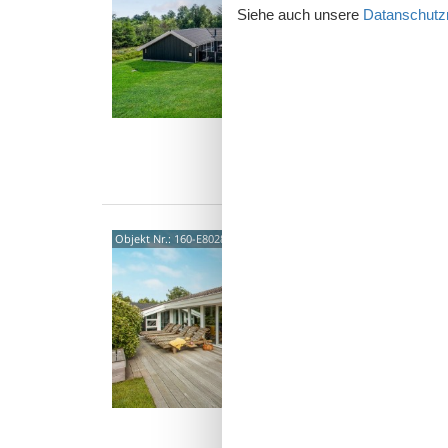
Siehe auch unsere
Datanschutzri
4,0
Freuen 
diesem 
Mit viel
10 
5 S
Was
Gemü
Objekt Nr.:
160-E8028
am B
Bratten
2,8
Dieses g
der Näh
Adlerres
10 
4 S