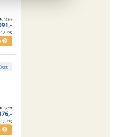
tungen
091,-
inigung
s
fügen
tungen
176,-
inigung
s