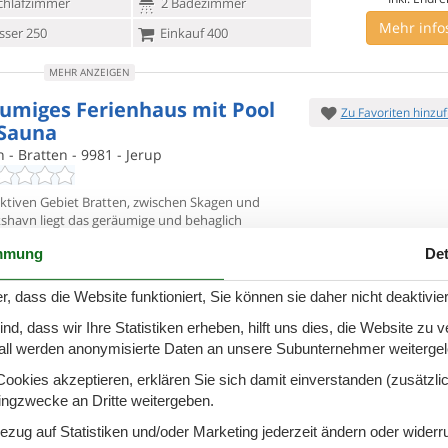
chlafzimmer
2 Badezimmer
Mehr info
ser 250
Einkauf 400
MEHR ANZEIGEN
umiges Ferienhaus mit Pool
Zu Favoriten hinzu
Sauna
- Bratten - 9981 - Jerup
aktiven Gebiet Bratten, zwischen Skagen und
shavn liegt das
geräumige und behaglich
chtete Ferienhaus. Die Küche und die Essabteilung
7 Übernach
mmung
Det
Personen
3 Haustiere
Ab
EUR
Inkl. Endre
chlafzimmer
2 Badezimmer
r, dass die Website funktioniert, Sie können sie daher nicht deaktivie
Mehr info
ser 600
Einkauf 400
d, dass wir Ihre Statistiken erheben, hilft uns dies, die Website zu 
all werden anonymisierte Daten an unsere Subunternehmer weitergele
MEHR ANZEIGEN
okies akzeptieren, erklären Sie sich damit einverstanden (zusätzlich
enhaus mit Innenpool am
tingzwecke an Dritte weitergeben.
Zu Favoriten hinzu
ten Strand
Bezug auf Statistiken und/oder Marketing jederzeit ändern oder widerr
j - Bratten - 9981 - Jerup