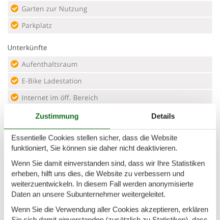
Garten zur Nutzung
Parkplatz
Unterkünfte
Aufenthaltsraum
E-Bike Ladestation
Internet im öff. Bereich
Kreditkarten
Zustimmung
Details
Nichtraucherhaus
Essentielle Cookies stellen sicher, dass die Website
Radfreundlich
funktioniert, Sie können sie daher nicht deaktivieren.
Wenn Sie damit einverstanden sind, dass wir Ihre Statistiken
Safe
erheben, hilft uns dies, die Website zu verbessern und
Trockenraum
weiterzuentwickeln. In diesem Fall werden anonymisierte
Daten an unsere Subunternehmer weitergeleitet.
Wanderfreundlich
Wenn Sie die Verwendung aller Cookies akzeptieren, erklären
Wäscheservice
Sie sich damit einverstanden (zusätzlich zu Statistiken), dass