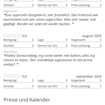
Zimmer:
5
Service vor Ort:
5
Preis-Leistung:
5
Allgemein:
Eine supertolle Gastgeberin, sehr freundlich. Das Frühstück war
ausreichend und sehr schön angerichtet. Alles sehr sauber und
gepflegt. Würden wir jederzeit wieder buchen.
5,0
august 2025
Reinigung:
5
Lage:
5
Insgesamt:
5
Zimmer:
5
Service vor Ort:
5
Preis-Leistung:
5
Allgemein:
Vlakbij Donauradweg, erg ruime kamer met balkon, alles erg
schoon en netjes. Zeer vriendelijke eigenaresse en een prima
ontbijt!!
5,0
september 2024
Reinigung:
5
Lage:
5
Insgesamt:
5
Zimmer:
5
Service vor Ort:
5
Preis-Leistung:
5
Preise und Kalender