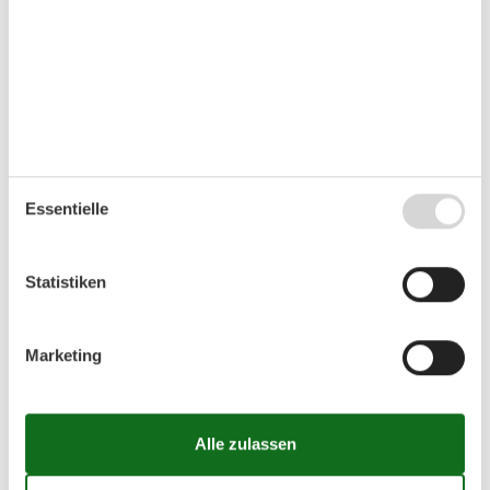
Doppelbett
1. Etage
Schlafzimmer
Doppelbett
Schlafzimmer
Einzelbett
Einzelbett
Schlafzimmer
Doppelbett
Essentielle
Ferienhaus auf der Karte und
Entfernungen
Statistiken
Diverse
17 km
Seeufer
20 km
Zentrum
15 km
😎
Sonnenstand
Marketing
Die angezeigte Position des Ferienhauses könnte ungenau sein. Die
genaue Adresse ist im Mietvertrag zu finden.
Finden Sie benachbarte Ferienhäuser
Diese Suche ist ideal für größere oder befreundete Familien,