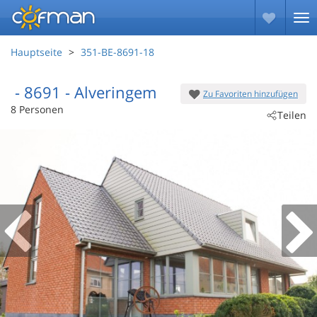
Hauptseite
351-BE-8691-18
 - 8691
 - Alveringem
Zu Favoriten hinzufügen
8 Personen
Teilen