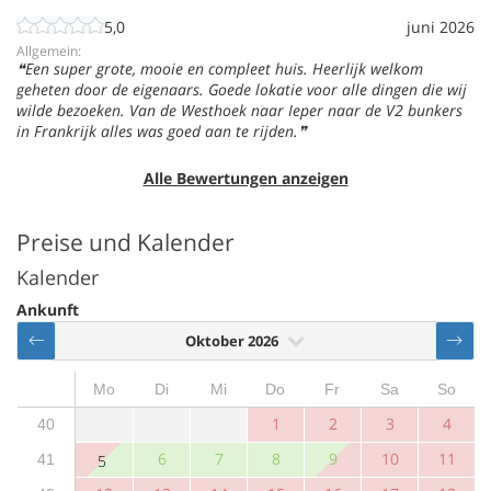
5,0
juni 2026
Allgemein:
Een super grote, mooie en compleet huis. Heerlijk welkom
geheten door de eigenaars. Goede lokatie voor alle dingen die wij
wilde bezoeken. Van de Westhoek naar Ieper naar de V2 bunkers
in Frankrijk alles was goed aan te rijden.
Alle Bewertungen anzeigen
Preise und Kalender
Kalender
Ankunft
Oktober 2026
Mo
Di
Mi
Do
Fr
Sa
So
1
2
3
4
40
6
7
8
9
10
11
41
5