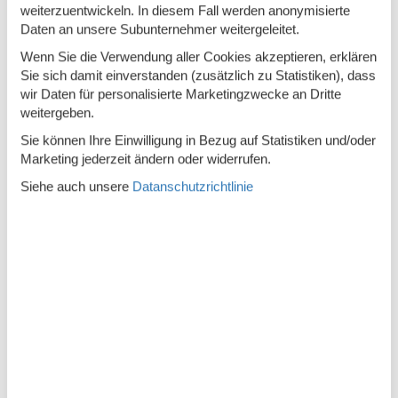
weiterzuentwickeln. In diesem Fall werden anonymisierte
Weg von allem
Daten an unsere Subunternehmer weitergeleitet.
Welche der folgenden Aussagen beschreibt am besten...
Wenn Sie die Verwendung aller Cookies akzeptieren, erklären
Sie sich damit einverstanden (zusätzlich zu Statistiken), dass
Dorf
wir Daten für personalisierte Marketingzwecke an Dritte
weitergeben.
Beschreibung
Sie können Ihre Einwilligung in Bezug auf Statistiken und/oder
Ferienhaus in Alveringem am Strand
Marketing jederzeit ändern oder widerrufen.
Siehe auch unsere
Datanschutzrichtlinie
Haus:
Entspannter Familienkomfort Eingebettet in die friedliche
Landschaft von Alveringem bietet dieses einladende
Ferienhaus den perfekten Rückzugsort für Familien und
kleine Gruppen. Mit 4 Schlafzimmern für bis zu 8 Gäste bietet
das Haus Komfort und Platz zum Entspannen nach einem
erlebnisreichen Tag. Die Wohn- und Essbereiche laden zu
gemütlichen Runden ein, und die voll ausgestattete Küche
macht gemeinsame Mahlzeiten zum Kinderspiel. Draußen
bieten ein möblierter Garten und eine sonnige Terrasse eine
ruhige Atmosphäre, um die frische Luft, den Morgenkaffee
oder einen abendlichen Drink zu genießen. Küste und Kultur