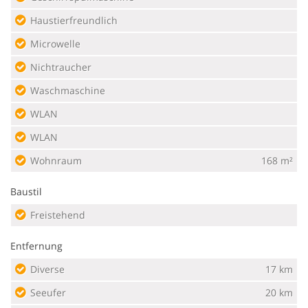
Haustierfreundlich
Microwelle
Nichtraucher
Waschmaschine
WLAN
WLAN
Wohnraum
168 m²
Baustil
Freistehend
Entfernung
Diverse
17 km
Seeufer
20 km