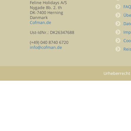
Feline Holidays A/S
FA
Nygade 8b. 2. th
DK-7400 Herning
Übe
Danmark
Cofman.de
Dat
Imp
Ust-IdNr.: DK26347688
Coo
(+49) 040 8740 6720
info@cofman.de
Rei
Urheberrecht