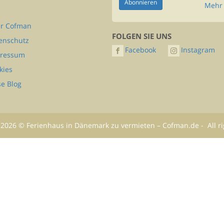
Mehr 
Q
r Cofman
FOLGEN SIE UNS
enschutz
Facebook
Instagram
ressum
kies
se Blog
2026
©
Ferienhaus in Dänemark zu vermieten – Cofman.de
- All r