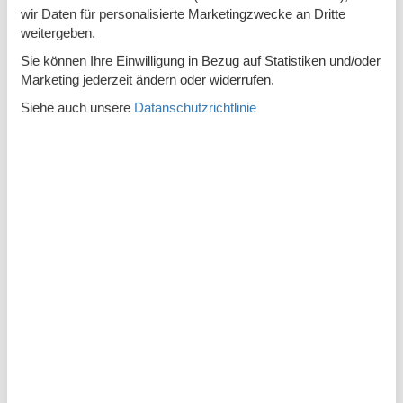
wir Daten für personalisierte Marketingzwecke an Dritte
Toaster
weitergeben.
Toilettenpapier Initiale
Sie können Ihre Einwilligung in Bezug auf Statistiken und/oder
Marketing jederzeit ändern oder widerrufen.
TV
Siehe auch unsere
Datanschutzrichtlinie
Waschmaschine
Wassersparende Duschen
Wassersparende Toiletten
WLAN
Wohnfläche in m²
90 m²
Wäschetrockner
Zentral
Öffentlicher Verkehr
Thema
Lso