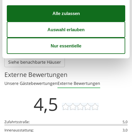
😎
Sonnenstand
Die angezeigte Position des Ferienhauses könnte ungenau sein. Die
genaue Adresse ist im Mietvertrag zu finden.
Finden Sie benachbarte Ferienhäuser
Diese Suche ist ideal für größere oder befreundete Familien,
die unabhängig und doch nahe beieinander wohnen
möchten.
Siehe benachbarte Häuser
Externe Bewertungen
Unsere Gästebewertungen
Externe Bewertungen
4,5
Zufahrtsstraße:
5,0
Innenausstattung:
3,0