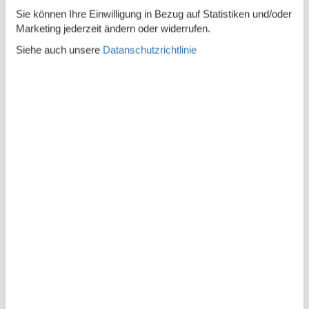
Sie können Ihre Einwilligung in Bezug auf Statistiken und/oder
Am Meer
Marketing jederzeit ändern oder widerrufen.
Strand
Siehe auch unsere
Datanschutzrichtlinie
Beschreibung
Apartment in Zeebrugge am Hafen für 6 von uns
Haus:
Diese sehr geräumige Wohnung bietet den perfekten Rahmen
für einen erholsamen Urlaub am Meer. Das helle
Wohnzimmer bietet einen atemberaubenden Meerblick und
schafft einen ruhigen Raum zum Entspannen. Zwei großzügig
bemessene Schlafzimmer bieten reichlich
Schlafgelegenheiten und sind somit ideal für Familien oder
Gruppen. Ein stilvolles Badezimmer verfügt über ein
Doppelwaschbecken, eine Badewanne und eine
Waschmaschine und sorgt für einen komfortablen Aufenthalt.
Die Wohnung ist sowohl für kurze als auch für längere
Aufenthalte konzipiert und kombiniert Funktionalität mit
modernen Annehmlichkeiten und bietet eine warme und
einladende Atmosphäre. Blankenberge bietet eine perfekte