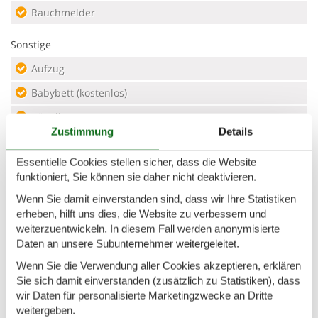
Rauchmelder
Sonstige
Aufzug
Babybett (kostenlos)
Bügelbrett
Zustimmung
Details
Heizung
Gas
Essentielle Cookies stellen sicher, dass die Website
Haartrockner
funktioniert, Sie können sie daher nicht deaktivieren.
Typ
Wenn Sie damit einverstanden sind, dass wir Ihre Statistiken
erheben, hilft uns dies, die Website zu verbessern und
Fewo.
weiterzuentwickeln. In diesem Fall werden anonymisierte
Daten an unsere Subunternehmer weitergeleitet.
Urlaubsthema(n)
Wenn Sie die Verwendung aller Cookies akzeptieren, erklären
Strand
Sie sich damit einverstanden (zusätzlich zu Statistiken), dass
wir Daten für personalisierte Marketingzwecke an Dritte
Welche der folgenden Aussagen beschreibt am besten...
weitergeben.