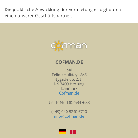
Die praktische Abwicklung der Vermietung erfolgt durch
einen unserer Geschäftspartner.
COFMAN.DE
bei
Feline Holidays A/S
Nygade 8b. 2. th
DK-7400 Herning
Danmark
Cofman.de
Ust-IdNr.: DK26347688
(+49) 040 8740 6720
info@cofman.de