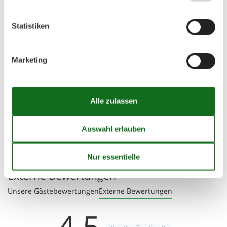
Ferienhaus auf der Karte und
Entfernungen
Statistiken
Zentrum
12 km
😎
Sonnenstand
Marketing
Die angezeigte Position des Ferienhauses könnte ungenau sein. Die
genaue Adresse ist im Mietvertrag zu finden.
Finden Sie benachbarte Ferienhäuser
Diese Suche ist ideal für größere oder befreundete Familien,
die unabhängig und doch nahe beieinander wohnen
möchten.
Siehe benachbarte Häuser
Externe Bewertungen
Unsere Gästebewertungen
Externe Bewertungen
4,5