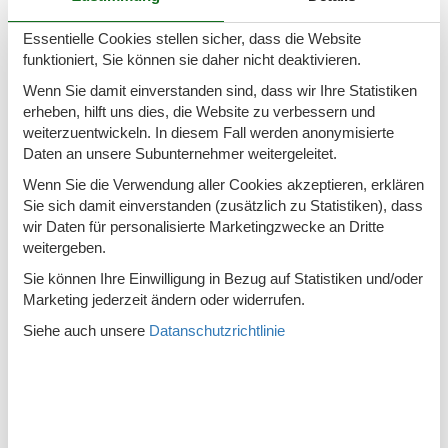
Rauchmelder
Essentielle Cookies stellen sicher, dass die Website
funktioniert, Sie können sie daher nicht deaktivieren.
Sonstige
Wenn Sie damit einverstanden sind, dass wir Ihre Statistiken
Aufzug
erheben, hilft uns dies, die Website zu verbessern und
weiterzuentwickeln. In diesem Fall werden anonymisierte
Balkon
Daten an unsere Subunternehmer weitergeleitet.
Bügelbrett
Wenn Sie die Verwendung aller Cookies akzeptieren, erklären
Sie sich damit einverstanden (zusätzlich zu Statistiken), dass
Bügeleisen
wir Daten für personalisierte Marketingzwecke an Dritte
Heizung
Fußbodenheizung
weitergeben.
Sie können Ihre Einwilligung in Bezug auf Statistiken und/oder
Terrasse
Marketing jederzeit ändern oder widerrufen.
Typ
Siehe auch unsere
Datanschutzrichtlinie
Fewo.
Urlaubsthema(n)
Romantisch