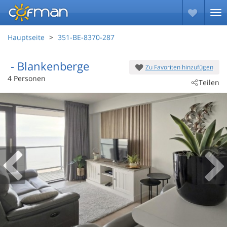
Hauptseite
351-BE-8370-287
 - Blankenberge
Zu Favoriten hinzufügen
 - 8370
4 Personen
Teilen