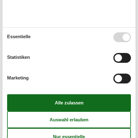
Diese Wohnung wird zum Erhalt der Ruhe nicht an Gruppen
mit Jugendlichen vermietet Reservierungen für Gruppen oder
Gesellschaften von Personen unter 25 Jahren sind nicht
gestattet Die Verkehrsverhältnisse und Parkmöglichkeiten
sind in jeder Stadt unterschiedlich. Es kann sein, dass es in
der Umgebung der Ferienwohnung nur kostenpflichtige
Essentielle
Parkmöglichkeiten gibt Das Organisieren von
Studentenfeiern, Junggesellenabschieden und Trinkfeiern ist
in diesem Haus verboten Die Schlüssel der Unterkunft
Statistiken
müssen am Tag der Abreise bis 10.00 Uhr an der Rezeption
abgegeben werden.
Raumaufteilung
Marketing
9. Etage
Schlafzimmer
Doppelbett
Schlafzimmer
Doppelbett
Ferienhaus auf der Karte und
Entfernungen