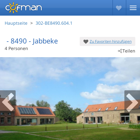
Hauptseite
302-BE8490.604.1
 - 8490
 - Jabbeke
Zu Favoriten hinzufügen
4 Personen
Teilen