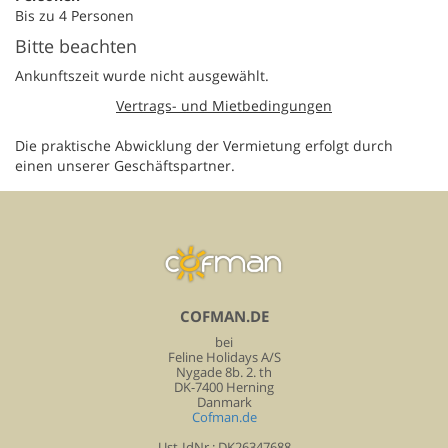
Bis zu 4 Personen
Bitte beachten
Ankunftszeit wurde nicht ausgewählt.
Vertrags- und Mietbedingungen
Die praktische Abwicklung der Vermietung erfolgt durch
einen unserer Geschäftspartner.
COFMAN.DE
bei
Feline Holidays A/S
Nygade 8b. 2. th
DK-7400 Herning
Danmark
Cofman.de
Ust-IdNr.: DK26347688