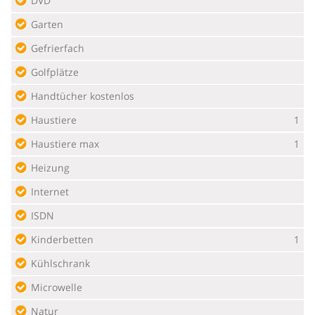
DVD
Garten
Gefrierfach
Golfplätze
Handtücher kostenlos
Haustiere
1
Haustiere max
1
Heizung
Internet
ISDN
Kinderbetten
1
Kühlschrank
Microwelle
Natur