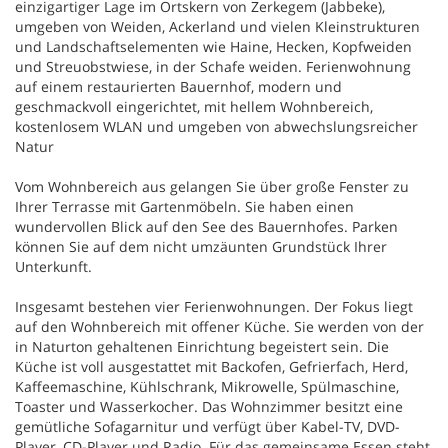
einzigartiger Lage im Ortskern von Zerkegem (Jabbeke),
umgeben von Weiden, Ackerland und vielen Kleinstrukturen
und Landschaftselementen wie Haine, Hecken, Kopfweiden
und Streuobstwiese, in der Schafe weiden. Ferienwohnung
auf einem restaurierten Bauernhof, modern und
geschmackvoll eingerichtet, mit hellem Wohnbereich,
kostenlosem WLAN und umgeben von abwechslungsreicher
Natur
Vom Wohnbereich aus gelangen Sie über große Fenster zu
Ihrer Terrasse mit Gartenmöbeln. Sie haben einen
wundervollen Blick auf den See des Bauernhofes. Parken
können Sie auf dem nicht umzäunten Grundstück Ihrer
Unterkunft.
Insgesamt bestehen vier Ferienwohnungen. Der Fokus liegt
auf den Wohnbereich mit offener Küche. Sie werden von der
in Naturton gehaltenen Einrichtung begeistert sein. Die
Küche ist voll ausgestattet mit Backofen, Gefrierfach, Herd,
Kaffeemaschine, Kühlschrank, Mikrowelle, Spülmaschine,
Toaster und Wasserkocher. Das Wohnzimmer besitzt eine
gemütliche Sofagarnitur und verfügt über Kabel-TV, DVD-
Player, CD-Player und Radio. Für das gemeinsame Essen steht