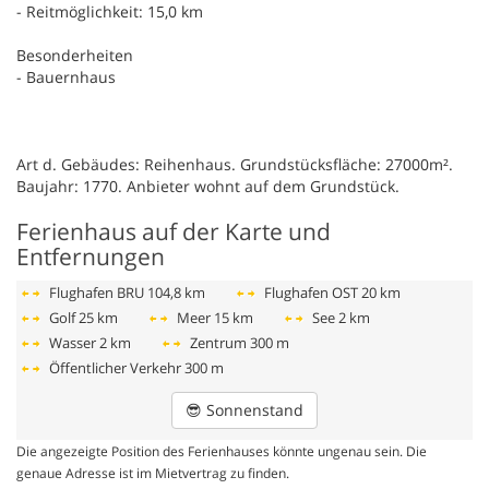
- Reitmöglichkeit: 15,0 km
Besonderheiten
- Bauernhaus
Art d. Gebäudes: Reihenhaus. Grundstücksfläche: 27000m².
Baujahr: 1770. Anbieter wohnt auf dem Grundstück.
Ferienhaus auf der Karte und
Entfernungen
Flughafen BRU
104,8 km
Flughafen OST
20 km
Golf
25 km
Meer
15 km
See
2 km
Wasser
2 km
Zentrum
300 m
Öffentlicher Verkehr
300 m
😎
Sonnenstand
Die angezeigte Position des Ferienhauses könnte ungenau sein. Die
genaue Adresse ist im Mietvertrag zu finden.