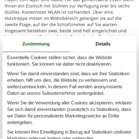
Ihnen ein Esstisch mit Stühlen zur Verfügung (vier bis sechs
Stühle). Kostenloses WLAN ist vorhanden. Über eine
Holztreppe mitten im Wohnbereich gelangen sie auf die
zweite Etage, auf der die Schlafzimmer auf Sie warten.
Insgesamt bestehen zwei, beide sind hell eingerichtet und
besitzen je zwei Betten, die als Doppel- oder Einzelzimmer
genutzt werden können (1,60m oder 2 x 0,80m). Das
Zustimmung
Details
Badezimmer ist mit Dusche, Toilette und Waschbecken
ausgestattet und verfügt über einen Föhn. Es besteht
Essentielle Cookies stellen sicher, dass die Website
Zentralheizung, Heizkörper sind in jedem Raum zu finden.
funktioniert, Sie können sie daher nicht deaktivieren.
Wenn Sie damit einverstanden sind, dass wir Ihre Statistiken
Bitte beachten Sie, dass es sich bei den Fotos um
Wohnbeispiele handelt. Das Aussehen Ihrer Unterkunft kann
erheben, hilft uns dies, die Website zu verbessern und
minimal abweichen.
weiterzuentwickeln. In diesem Fall werden anonymisierte
Daten an unsere Subunternehmer weitergeleitet.
Zerkegem ist eine Teilgemeinde von Jabbeke. In 200 m
Wenn Sie die Verwendung aller Cookies akzeptieren, erklären
erreichen Sie einen Bäcker. Supermarkt und kleine Geschäfte
Sie sich damit einverstanden (zusätzlich zu Statistiken), dass
finden Sie im Dorfskern, ca. 1,5 km von Ihrer Wohnung
wir Daten für personalisierte Marketingzwecke an Dritte
entfernt. Rund um Ihrer Unterkunft finden Sie Fahrradrouten
weitergeben.
und Spazierwege. Ihr Feriendomizil befindet sich auf einem
idealen Standort um sowohl die flämische Kunststadt Brügge
Sie können Ihre Einwilligung in Bezug auf Statistiken und/oder
als auch die flämische Küste zu entdecken (beide ca.15 Km
Marketing jederzeit ändern oder widerrufen.