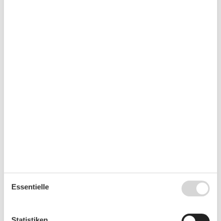
Sønderho, die alle Ihren eigenen Charme besitzen und auch
gastronomisch einiges zu bieten haben.
Freuen Sie sich auf einen abwechslungsreichen Urlaub in der
Ferienwohnung am Meer!
Raumaufteilung
Ferienunterkunft
Schlafzimmer, 2 Personen
Doppelbett
Schlafzimmer, 3 Personen
Einzelbett
Doppelbett
Badezimmer
WC mit warmem und kaltem Wasser,
Dusche
Terrasse
Balkon
Essentielle
Ferienhaus auf der Karte und
Entfernungen
Statistiken