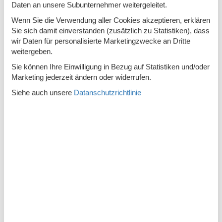
Rauchfreies Haus
Daten an unsere Subunternehmer weitergeleitet.
Wenn Sie die Verwendung aller Cookies akzeptieren, erklären
Küche
Sie sich damit einverstanden (zusätzlich zu Statistiken), dass
Die Küche verfügt über Warmwasser
wir Daten für personalisierte Marketingzwecke an Dritte
weitergeben.
Elektroherd
4 Kochfelder
Sie können Ihre Einwilligung in Bezug auf Statistiken und/oder
Gefrierbox
15 l
Marketing jederzeit ändern oder widerrufen.
Kaffeemaschine
Siehe auch unsere
Datanschutzrichtlinie
Kühlschrank
Mikrowelle
Spülmaschine
Notiz
Nicht an Institutionen vermietet
Beschreibung
Genießen Sie einen erholsamen Urlaub in dieser einladenden