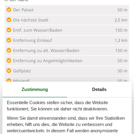
Der Palast
50 m
Die nächste Stadt
2,5 km
Entf. zum Wasser/Baden
150 m
Entfernung Einkauf
1,3 km
Entfernung zu alt. Wasser/Baden
150 m
Entfernung zu Angelmöglichkeiten
50 m
Golfplatz
50 m
Minigolf
50 m
Zustimmung
Details
Nächstes Restaurant
50 m
Tennisplatz
50 m
Essentielle Cookies stellen sicher, dass die Website
funktioniert, Sie können sie daher nicht deaktivieren.
Konzepte
Wenn Sie damit einverstanden sind, dass wir Ihre Statistiken
erheben, hilft uns dies, die Website zu verbessern und
Nahe am Meer
weiterzuentwickeln. In diesem Fall werden anonymisierte