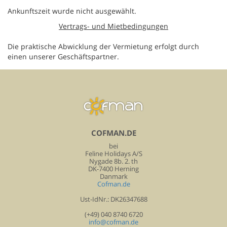
Ankunftszeit wurde nicht ausgewählt.
Vertrags- und Mietbedingungen
Die praktische Abwicklung der Vermietung erfolgt durch
einen unserer Geschäftspartner.
COFMAN.DE
bei
Feline Holidays A/S
Nygade 8b. 2. th
DK-7400 Herning
Danmark
Cofman.de
Ust-IdNr.: DK26347688
(+49) 040 8740 6720
info@cofman.de