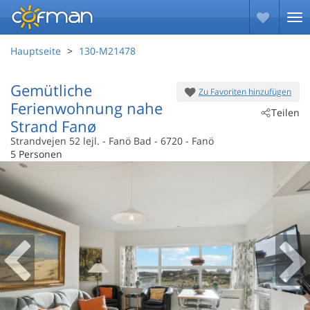
Hauptseite
130-M21478
Gemütliche
Zu Favoriten hinzufügen
Ferienwohnung nahe
Teilen
Strand Fanø
Strandvejen 52 lejl.
 - Fanö Bad
 - 6720
 - Fanö
5 Personen