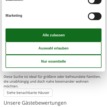
Der Palast
50 m
Die nächste Stadt
2,5 km
Entf. zum Wasser/Baden
150 m
Entfernung Einkauf
1,3 km
Marketing
Entfernung zu alt. Wasser/Baden
150 m
Entfernung zu Angelmöglichkeiten
50 m
Golfplatz
50 m
Minigolf
50 m
Nächstes Restaurant
50 m
Tennisplatz
50 m
😎
Sonnenstand
Die angezeigte Position des Ferienhauses könnte ungenau sein. Die
genaue Adresse ist im Mietvertrag zu finden.
Finden Sie benachbarte Ferienhäuser
Diese Suche ist ideal für größere oder befreundete Familien,
die unabhängig und doch nahe beieinander wohnen
möchten.
Siehe benachbarte Häuser
Unsere Gästebewertungen