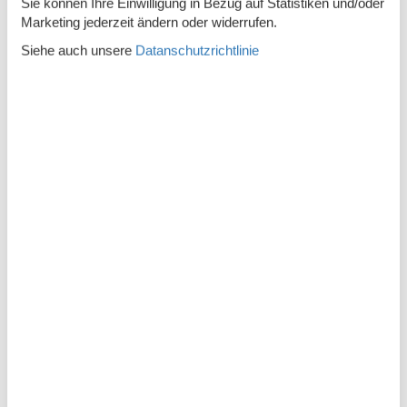
Einkauf
4,1 km
Sie können Ihre Einwilligung in Bezug auf Statistiken und/oder
Marketing jederzeit ändern oder widerrufen.
Küste
100 m
Siehe auch unsere
Datanschutzrichtlinie
Restaurant
2 km
Küche
Abzugshaube
Induktionsherd
Kaffeemaschine
Kühl-/Gefrierschrank
2
Mikrowelle
Wellness
Sauna (beheizt, Innenbereich)
Spa (beheizt, Innenbereich, 2 Personen)
Whirlpool