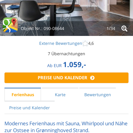
Objekt Nr.:
090-08644
1/
34
Externe Bewertungen
4,6
7 Übernachtungen
1.059,-
Ab
EUR
PREISE UND KALENDER
Ferienhaus
Karte
Bewertungen
Preise und Kalender
Modernes Ferienhaus mit Sauna, Whirlpool und Nähe
zur Ostsee in Grønninghoved Strand.