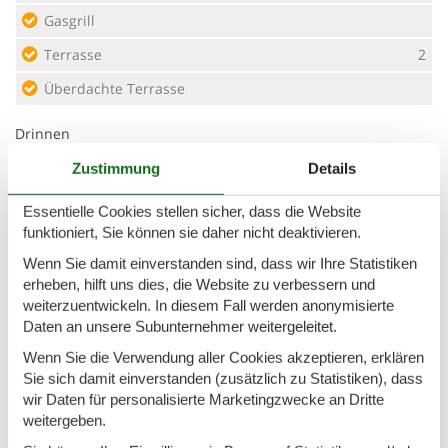
Gasgrill
Terrasse
2
Überdachte Terrasse
Drinnen
Apple TV
Zustimmung
Details
Internetzugang
Essentielle Cookies stellen sicher, dass die Website
funktioniert, Sie können sie daher nicht deaktivieren.
Kamin / Holzofen
Wenn Sie damit einverstanden sind, dass wir Ihre Statistiken
Sauna
erheben, hilft uns dies, die Website zu verbessern und
TV
2
weiterzuentwickeln. In diesem Fall werden anonymisierte
Daten an unsere Subunternehmer weitergeleitet.
Waschmaschine
Wenn Sie die Verwendung aller Cookies akzeptieren, erklären
Wäschetrockner
Sie sich damit einverstanden (zusätzlich zu Statistiken), dass
wir Daten für personalisierte Marketingzwecke an Dritte
Entfernung
weitergeben.