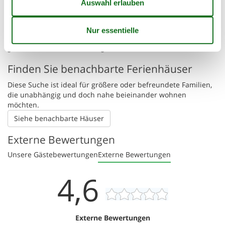
Einkauf
4,1 km
Küste
100 m
Restaurant
2 km
😎
Sonnenstand
Die angezeigte Position des Ferienhauses könnte ungenau sein. Die
genaue Adresse ist im Mietvertrag zu finden.
Finden Sie benachbarte Ferienhäuser
Diese Suche ist ideal für größere oder befreundete Familien,
die unabhängig und doch nahe beieinander wohnen
möchten.
Siehe benachbarte Häuser
Externe Bewertungen
Unsere Gästebewertungen
Externe Bewertungen
4,6
Externe Bewertungen