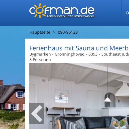
O
Ferienunterkünfte. Immer wieder.
Hauptseite
090-95133
Ferienhaus mit Sauna und Meerb
Bygmarken
 - Grönninghoved
 - 6093
 - Southeast Jut
8 Personen