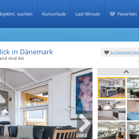
bjektnr. suchen
Kurzurlaub
Last Minute
Favoriten
lick in Dänemark
Zu Favoriten hi
land And Als