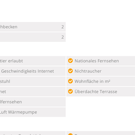
hbecken
2
2
ier erlaubt
Nationales Fernsehen
 Geschwindigkeits Internet
Nichtraucher
stuhl
Wohnfläche in m²
net
Überdachte Terrasse
lfernsehen
/Luft Wärmepumpe