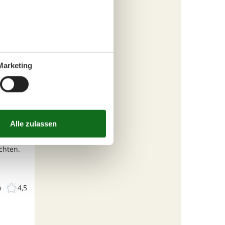
Marketing
chten.
n
4,5