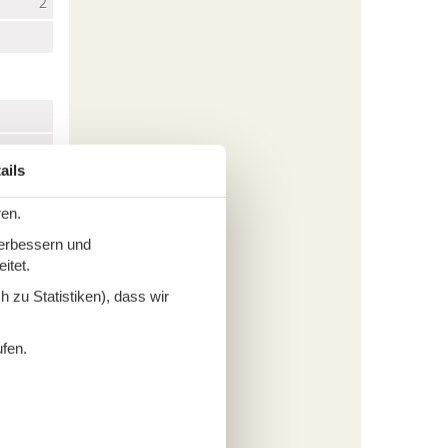
2
ails
ren.
verbessern und
itet.
1,5 km
 zu Statistiken), dass wir
ufen.