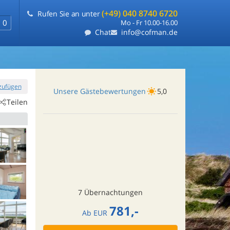
(+49) 040 8740 6720
Rufen Sie an unter
0
Mo - Fr 10.00-16.00
Chat
info@cofman.de
nzufügen
Unsere Gästebewertungen
5,0
Teilen
7 Übernachtungen
781,-
Ab
EUR