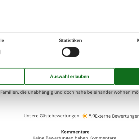
 16:00 Uhr zur Verfügung.
ernungen
le
Statistiken
. Die genaue Adresse ist im Mietvertrag zu finden.
ser
te Familien, die unabhängig und doch nahe beieinander wohnen mö
Unsere Gästebewertungen
5,0
Externe Bewertunge
Kommentare
Keine Bewertungen haben Kommentare.