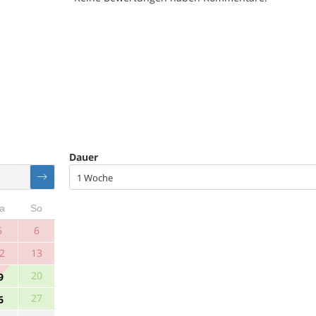
Dauer
1 Woche
a
So
5
6
2
13
20
9
27
6