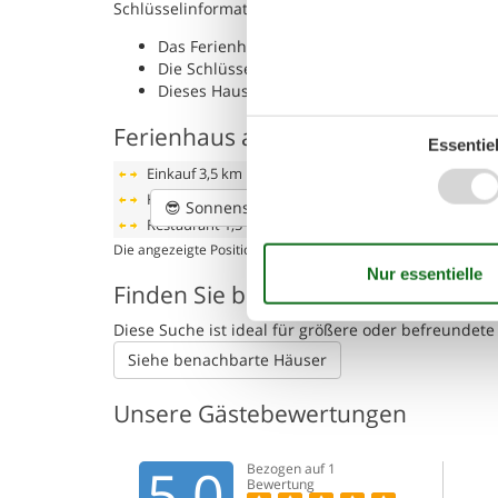
Schlüsselinformationen
Das Ferienhaus steht Ihnen am Anreisetag ab
Die Schlüsselübergabe findet am Haus statt.
Dieses Haus ist Smart-Lock-fähig
Ferienhaus auf der Karte und Entf
Essentiel
Einkauf
3,5 km
Küste
200 m
😎
Sonnenstand
Restaurant
1,5 km
Die angezeigte Position des Ferienhauses könnte ungenau sein
Finden Sie benachbarte Ferienhäu
Diese Suche ist ideal für größere oder befreunde
Siehe benachbarte Häuser
Unsere Gästebewertungen
5,0
Bezogen auf
1
Bewertung