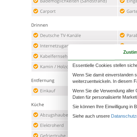
Bademöglichkeiten (Sandstrand)
Eing
Carport
Garte
Drinnen
Deutsche TV-Kanäle
Para
Internetzugang
Saun
Zusti
Kabelfernsehen
Ster
Essentielle Cookies stellen siche
Kamin / Holzofen
TV
Wenn Sie damit einverstanden sin
Entfernung
weiterzuentwickeln. In diesem F
Einkauf
3,5 km
Küst
Wenn Sie die Verwendung aller Co
Daten für personalisierte Marke
Küche
Sie können Ihre Einwilligung in 
Abzugshaube
Gefri
Siehe auch unsere
Datanschutzri
Elektroherd
Kaff
Gefriertruhe
Kühl