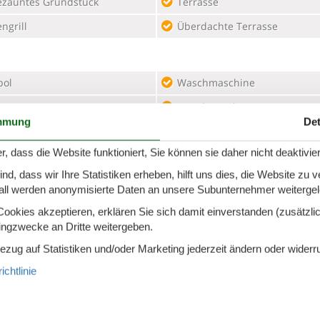
ezäuntes Grundstück
Terrasse
ngrill
Überdachte Terrasse
bol
Waschmaschine
a
Wäschetrockner
mmung
Det
eoanlage
r, dass die Website funktioniert, Sie können sie daher nicht deaktivie
d, dass wir Ihre Statistiken erheben, hilft uns dies, die Website zu 
all werden anonymisierte Daten an unsere Subunternehmer weitergele
e
200 m
Restaurant
okies akzeptieren, erklären Sie sich damit einverstanden (zusätzlich
tingzwecke an Dritte weitergeben.
Bezug auf Statistiken und/oder Marketing jederzeit ändern oder widerr
ertruhe 60-99 L
Mikrowelle
chtlinie
eemaschine
Spülmaschine
-/Gefrierschrank