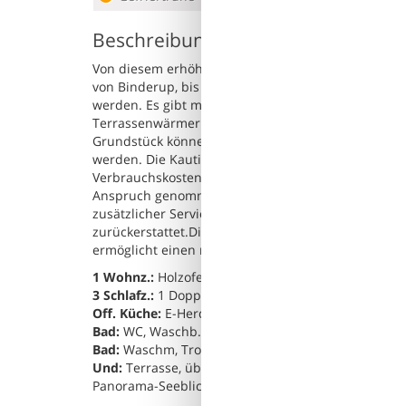
Beschreibung
Von diesem erhöht gelegenen Ferienhaus mit Sauna 
von Binderup, bis hin nach Fünen. Die Inneneinric
werden. Es gibt mehrere Terrassen, eine davon übe
Terrassenwärmer zur Verfügung. Die Abendsonne l
Grundstück können Sie Krocket oder Kubb spielen
werden. Die Kaution stellt sicher, dass Ihr Aufenth
Verbrauchskosten ab.Diese Kaution deckt den Verb
Anspruch genommene Leistungen ab.Der endgültige
zusätzlicher Services angepasst. Ein etwaiger Res
zurückerstattet.Die Kaution dient lediglich als Vo
ermöglicht einen reibungslosen Ablauf Ihres Aufen
1 Wohnz.:
Holzofen, Stereoanlage, TV, Kabel-TV, Ho
3 Schlafz.:
1 Doppelbett | 1 Doppelbett und 2 Kojen
Off. Küche:
E-Herd, Kühl-Gefrier-Kombi, Gefriertruh
Bad:
WC, Waschb., Dusche, Fußbodenheiz.
Bad:
Waschm, Trockner, WC, Waschb., Fußbodenhei
Und:
Terrasse, überd. Terrasse, Carport, E-Heiz., 
Panorama-Seeblick, Nichtraucherhaus