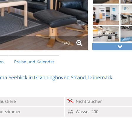
1/
49
en
Preise und Kalender
ma-Seeblick in Grønninghoved Strand, Dänemark.
austiere
Nichtraucher
adezimmer
Wasser 200