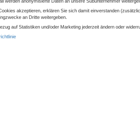
all werden anonymisierte Daten an unsere Subunternehmer weitergele
lbett (Anzahl der Schlafplätze)
Etagenbett (Anzahl der Schlaf
okies akzeptieren, erklären Sie sich damit einverstanden (zusätzlich
6
tingzwecke an Dritte weitergeben.
Bezug auf Statistiken und/oder Marketing jederzeit ändern oder widerr
chtlinie
odenheizung
2
Toiletten
a
at eine schöne Lage am Ende einer ruhigen Straße. Auf der einen