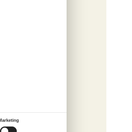
otzdem
3
und für
dort
Marketing
ir zur