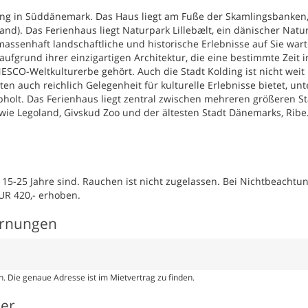
bung in Süddänemark. Das Haus liegt am Fuße der Skamlingsbanken,
and). Das Ferienhaus liegt Naturpark Lillebælt, ein dänischer Natu
ssenhaft landschaftliche und historische Erlebnisse auf Sie wart
 aufgrund ihrer einzigartigen Architektur, die eine bestimmte Zeit i
CO-Weltkulturerbe gehört. Auch die Stadt Kolding ist nicht weit
en auch reichlich Gelegenheit für kulturelle Erlebnisse bietet, unt
lt. Das Ferienhaus liegt zentral zwischen mehreren größeren S
wie Legoland, Givskud Zoo und der ältesten Stadt Dänemarks, Ribe
15-25 Jahre sind. Rauchen ist nicht zugelassen. Bei Nichtbeachtu
UR 420,- erhoben.
ernungen
. Die genaue Adresse ist im Mietvertrag zu finden.
ser