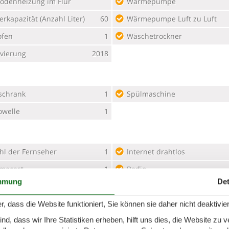
odenheizung im Flur
Wärmepumpe
erkapazität (Anzahl Liter)
60
Wärmepumpe Luft zu Luft
ofen
1
Wäschetrockner
vierung
2018
schrank
1
Spülmaschine
owelle
1
hl der Fernseher
1
Internet drahtlos
mecast
1
Radio
mmung
Det
nterladen
500
Smart TV
laden
500
r, dass die Website funktioniert, Sie können sie daher nicht deaktivie
d, dass wir Ihre Statistiken erheben, hilft uns dies, die Website zu 