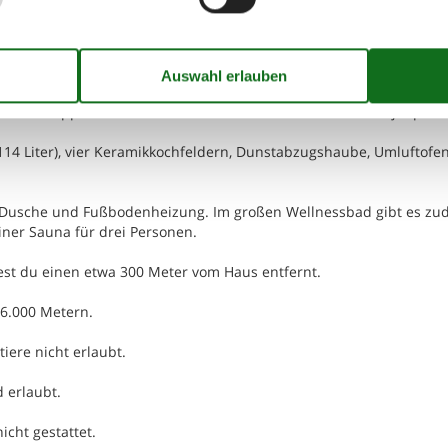
ft-Luft-Wärmepumpe ausgestattet und verfügt zusätzlich über eine
über elektrische Heizkörper. Unter allen gefliesten Bereichen gibt
alle mit Doppelbett – in einem der Zimmer zusätzlich ein Kojenplatz
114 Liter), vier Keramikkochfeldern, Dunstabzugshaube, Umluftofen
e, Dusche und Fußbodenheizung. Im großen Wellnessbad gibt es z
iner Sauna für drei Personen.
est du einen etwa 300 Meter vom Haus entfernt.
 6.000 Metern.
iere nicht erlaubt.
 erlaubt.
icht gestattet.