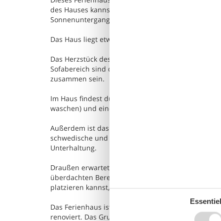
des Hauses kannst du den Blick auf das Wasser un
Sonnenuntergang genießen.
Das Haus liegt etwa 175–200 Meter vom Strand entfe
Das Herzstück des Hauses ist die offene Wohnküche
Sofabereich sind durch eine halbe Wand getrennt. 
zusammen sein.
Im Haus findest du alle notwendigen technischen 
waschen) und einen Wäschetrockner.
Außerdem ist das Haus mit einem Smart-TV mit Chr
schwedische und 5 deutsche Fernsehsender. Du hast
Unterhaltung.
Draußen erwartet dich eine Terrasse mit über 80 
überdachten Bereich als auch auf der Terrasse mit B
platzieren kannst, wo du die Sonne genießen möchte
Essentiel
Das Ferienhaus ist für 7 Personen geeignet. Es ist
renoviert. Das Grundstück ist 834 m² groß und bietet