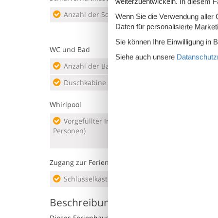
weiterzuentwickeln. In diesem F
Anzahl der Schlafzimmer
3
Doppe
Wenn Sie die Verwendung aller Co
Daten für personalisierte Marke
Sie können Ihre Einwilligung in 
WC und Bad
Siehe auch unsere
Datanschutzri
Anzahl der Badezimmer
2
Fußb
Duschkabine
Saun
Whirlpool
Vorgefüllter Innen-Whirlpool (Anzahl
Personen)
4
Zugang zur Ferienunterkunft
Schlüsselkasten mit Code
Beschreibung
Dieses Ferienhaus im Feriengebiet Grønninghoved h