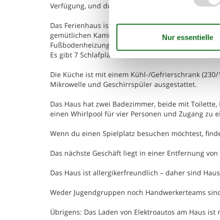
Verfügung, und du kannst direkt am Haus parken.
Das Ferienhaus ist mit einer energiesparenden Lu
gemütlichen Kaminofen. Die übrige Heizung erfolgt 
Fußbodenheizung.
Es gibt 7 Schlafplätze auf 3 Schlafzimmer verteilt, 
Die Küche ist mit einem Kühl-/Gefrierschrank (230/
Mikrowelle und Geschirrspüler ausgestattet.
Das Haus hat zwei Badezimmer, beide mit Toilett
einen Whirlpool für vier Personen und Zugang zu e
Wenn du einen Spielplatz besuchen möchtest, find
Das nächste Geschäft liegt in einer Entfernung von
Das Haus ist allergikerfreundlich – daher sind Haust
Weder Jugendgruppen noch Handwerkerteams sind
Übrigens: Das Laden von Elektroautos am Haus ist n