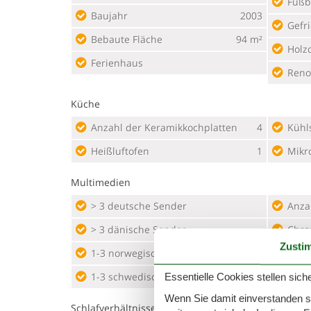
Fußb
Baujahr
2003
Gefri
Bebaute Fläche
94 m²
Holz
Ferienhaus
Reno
Küche
Anzahl der Keramikkochplatten
4
Kühl
Heißluftofen
1
Mikr
Multimedien
> 3 deutsche Sender
Anza
> 3 dänische Sender
Chro
Zusti
1-3 norwegische Kanäle
Heru
1-3 schwedische Kanäle
Hoch
Essentielle Cookies stellen siche
Wenn Sie damit einverstanden sin
Schlafverhältnisse