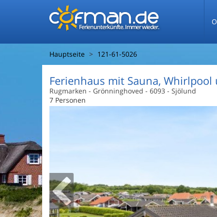
O
Ferienunterkünfte. Immer wieder.
Hauptseite
121-61-5026
Ferienhaus mit Sauna, Whirlpool
Rugmarken
 - Grönninghoved
 - 6093
 - Sjölund
7 Personen