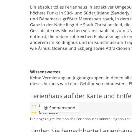
Ein absolut tolles Ferienhaus in attraktiver Umge
höchste Punkt in Süd- und Süderjütland (Sønderjyll
und Dänemarks größter Meeresnaturpark, in dem ma
Ganz in der Nähe liegt die Stadt Christiansfeld, die
Geschichte des Menschen veranschaulicht, zum UNES
entfernt, die neben zahlreichen Einkaufsmöglichkeit
anderem im Koldinghus und im Kunstmuseum Trapho
wie Århus, Odense und Esbjerg sowie Attraktionen 
Wissenswertes
Keine Vermietung an Jugendgruppen, in denen alle 
dieses Verbots wird eine Gebühr von mindestens E
Ferienhaus auf der Karte und Entf
Geschäft
6 km
😎
Sonnenstand
Meer
200 m
Die angezeigte Position des Ferienhauses könnte ungenau sein
Finden Sie benachbarte Ferienhäu