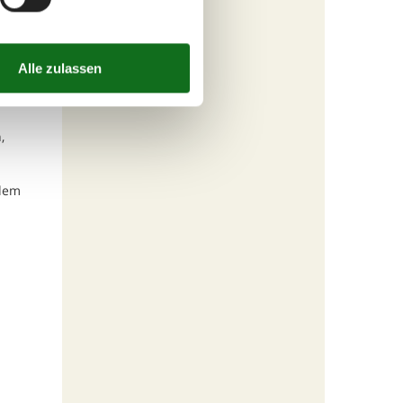
n
 es
.
,
udem