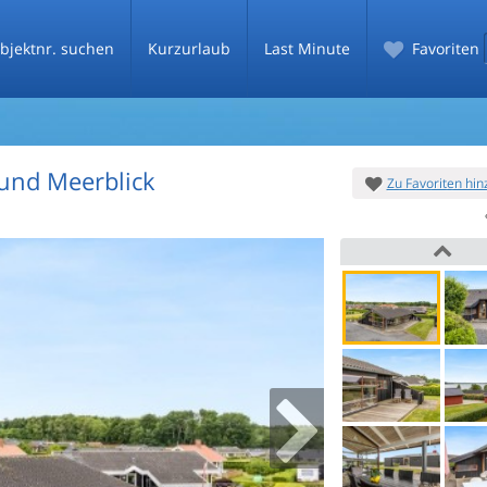
bjektnr. suchen
Kurzurlaub
Last Minute
Favoriten
 und Meerblick
Zu Favoriten hi