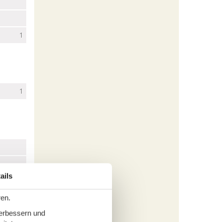
1
1
ails
1
ren.
verbessern und