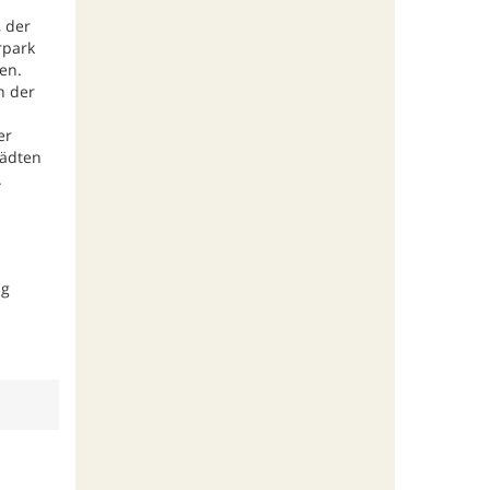
 der
rpark
en.
n der
er
tädten
.
ng