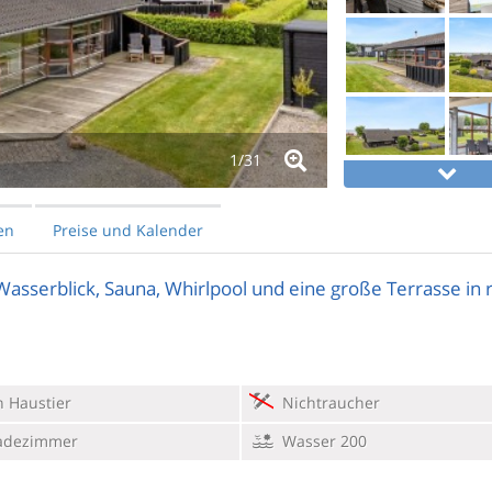
1/
31
en
Preise und Kalender
asserblick, Sauna, Whirlpool und eine große Terrasse in 
 Haustier
Nichtraucher
adezimmer
Wasser 200