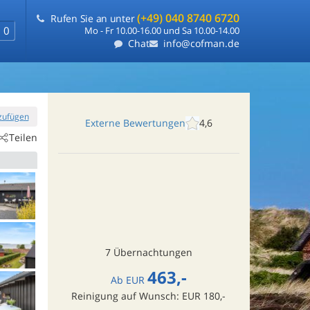
(+49) 040 8740 6720
Rufen Sie an unter
0
Mo - Fr 10.00-16.00 und Sa 10.00-14.00
Chat
info@cofman.de
nzufügen
Externe Bewertungen
4,6
Teilen
7 Übernachtungen
463,-
Ab
EUR
Reinigung auf Wunsch: EUR 180,-