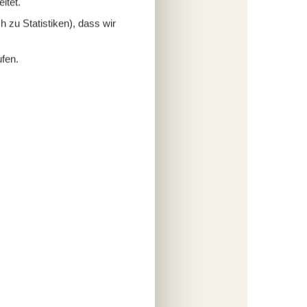
itet.
plätze)
 zu Statistiken), dass wir
1
ufen.
2
 Seite