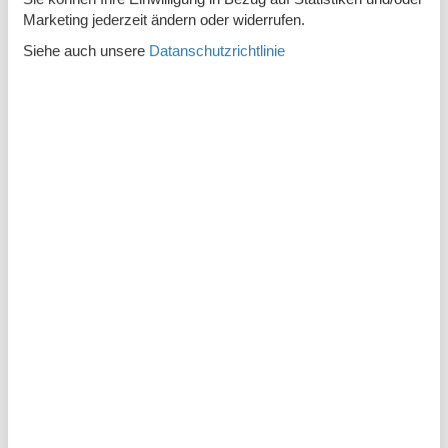
Marketing jederzeit ändern oder widerrufen.
Fußbodenheizung
2
Siehe auch unsere
Datanschutzrichtlinie
Toiletten
2
Zugang zur Ferienunterkunft
Schlüsselkasten mit Code
Beschreibung
In dem wunderschönen Ferienhausgebiet von Grønninghoved
liegt dieses einzigartige und herrliche Ferienhaus. Das
Ferienhaus befindet sich in erster Reihe direkt am Wasser
und ist damit perfekt gelegen mit einem fantastischen
Panoramablick über den Lillebælt. Die Aussicht kann aus
allen Blickwinkeln im großen Wohn- und Küchenbereich
genossen werden – egal, ob du in der Küche das Abendessen
vorbereitest oder im Sessel am breiten Fenster entspannst,
du kannst jederzeit das Leben auf dem Wasser und den
ruhigen Horizont verfolgen.
Das Ferienhaus verfügt über drei separate und geräumige