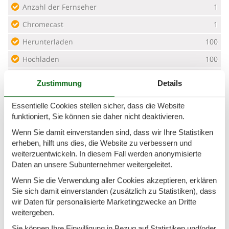
Anzahl der Fernseher
1
Chromecast
1
Herunterladen
100
Hochladen
100
Internet drahtlos
Zustimmung
Details
Smart TV
1
Essentielle Cookies stellen sicher, dass die Website
TV durch
funktioniert, Sie können sie daher nicht deaktivieren.
Wenn Sie damit einverstanden sind, dass wir Ihre Statistiken
Schlafverhältnisse
erheben, hilft uns dies, die Website zu verbessern und
Anzahl der Schlafzimmer
3
weiterzuentwickeln. In diesem Fall werden anonymisierte
Daten an unsere Subunternehmer weitergeleitet.
Doppelbett (Anzahl der Schlafplätze)
6
Wenn Sie die Verwendung aller Cookies akzeptieren, erklären
Sie sich damit einverstanden (zusätzlich zu Statistiken), dass
WC und Bad
wir Daten für personalisierte Marketingzwecke an Dritte
Anzahl der Badezimmer
2
weitergeben.
Duschkabine
Sie können Ihre Einwilligung in Bezug auf Statistiken und/oder