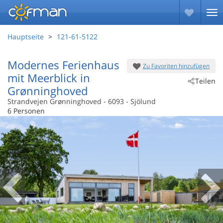
Hauptseite
121-61-5122
Modernes Ferienhaus
Zu Favoriten hinzufügen
mit Meerblick in
Teilen
Grønninghoved
Strandvejen Grønninghoved
 - 6093
 - Sjölund
 - Grönninghoved
6 Personen