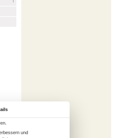
1
ails
ren.
1
verbessern und