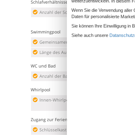
weiterzuentwickeln. In diesem F
Schlafverhältnisse
Wenn Sie die Verwendung aller Co
Anzahl der Schlafzimmer
4
Doppe
Daten für personalisierte Marke
Sie können Ihre Einwilligung in 
Swimmingpool
Siehe auch unsere
Datanschutzri
Gemeinsamer Außenpool
Tiefe
Länge des Außenpools
20
Unse
WC und Bad
Anzahl der Badezimmer
1
Dusc
Whirlpool
Innen-Whirlpool (Anzahl Personen)
1
Zugang zur Ferienunterkunft
Schlüsselkasten mit Code