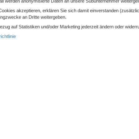
all werden anonymisierte Daten an unsere Subunternehmer weitergele
okies akzeptieren, erklären Sie sich damit einverstanden (zusätzlich
lbett (Anzahl der Schlafplätze)
tingzwecke an Dritte weitergeben.
10
Bezug auf Statistiken und/oder Marketing jederzeit ändern oder widerr
chtlinie
 des Freibades
1,5
r großer Außenpool
10
hkabine
Toiletten