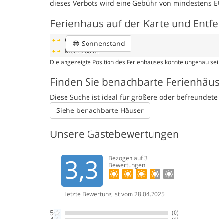
dieses Verbots wird eine Gebühr von mindestens E
Ferienhaus auf der Karte und Entf
Geschäft
50 m
😎
Sonnenstand
Meer
200 m
Die angezeigte Position des Ferienhauses könnte ungenau sein
Finden Sie benachbarte Ferienhäu
Diese Suche ist ideal für größere oder befreunde
Siehe benachbarte Häuser
Unsere Gästebewertungen
3,3
Bezogen auf
3
Bewertungen
Letzte Bewertung ist vom 28.04.2025
5
(0)