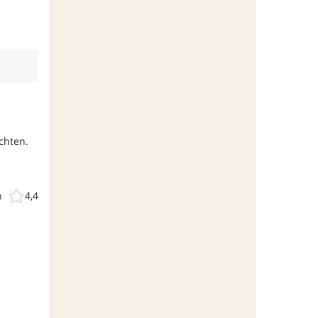
chten.
n
4,4