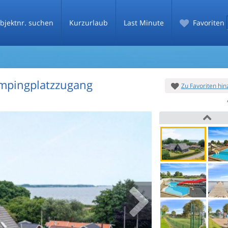
bjektnr. suchen
Kurzurlaub
Last Minute
Favoriten
ampingplatzzugang
Zu Favoriten hi