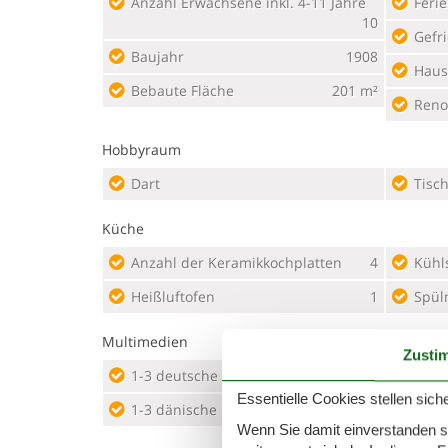
Anzahl Erwachsene inkl. 4-11 Jahre
Feri
10
Gefri
Baujahr
1908
Haus
Bebaute Fläche
201 m²
Reno
Hobbyraum
Dart
Tisch
Küche
Anzahl der Keramikkochplatten
4
Kühl
Heißluftofen
1
Spül
Multimedien
Zusti
1-3 deutsche Kanäle
Anza
Essentielle Cookies stellen siche
1-3 dänische Kanäle
Appl
Wenn Sie damit einverstanden sin