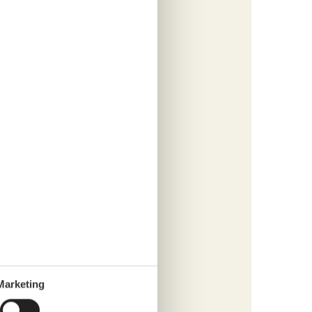
baut.
ibt
zur
z auf
Marketing
in der