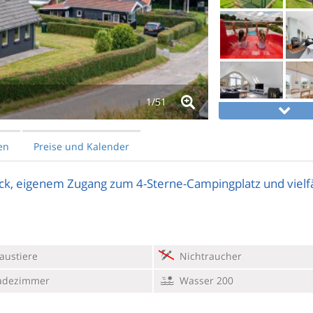
1/
51
en
Preise und Kalender
ck, eigenem Zugang zum 4-Sterne-Campingplatz und vielfä
austiere
Nichtraucher
adezimmer
Wasser 200