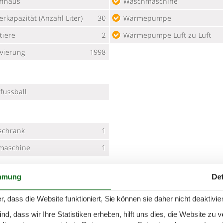
enhaus
Waschmaschine
erkapazität (Anzahl Liter)
30
Wärmepumpe
tiere
2
Wärmepumpe Luft zu Luft
vierung
1998
fussball
schrank
1
maschine
1
mmung
Det
hl der Fernseher
1
Internet drahtlos
r, dass die Website funktioniert, Sie können sie daher nicht deaktivie
e TV
1
Smart TV
d, dass wir Ihre Statistiken erheben, hilft uns dies, die Website zu 