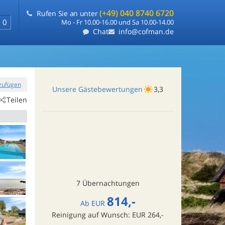
(+49) 040 8740 6720
Rufen Sie an unter
0
Mo - Fr 10.00-16.00 und Sa 10.00-14.00
Chat
info@cofman.de
nzufügen
Unsere Gästebewertungen
3,3
Teilen
7 Übernachtungen
814,-
Ab
EUR
Reinigung auf Wunsch: EUR 264,-