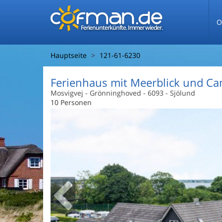
O
Ferienunterkünfte. Immer wieder.
Hauptseite
121-61-6230
Ferienhaus mit Meerblick und C
Mosvigvej
 - Grönninghoved
 - 6093
 - Sjölund
10 Personen