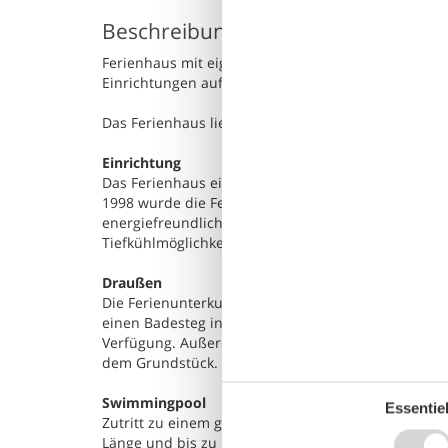
Beschreibung
Ferienhaus mit eigenem Zugang zu einem 4-Sterne-
Einrichtungen auf dem Campingplatz, der von Oster
Das Ferienhaus liegt mit Blick auf das Wasser und
Einrichtung
Das Ferienhaus eignet sich für 10 Personen. Die F
1998 wurde die Ferienunterkunft renoviert. Es ist e
energiefreundliche Luft-Luft-Wärmepumpen ausgest
Tiefkühlmöglichkeit mit 30 Liter Nutzinhalt.
Draußen
Die Ferienunterkunft liegt auf einem 1000 m² groß
einen Badesteg in der Nähe. Die nächste Einkaufsmög
Verfügung. Außerdem gibt es überdachte Terrasse.B
dem Grundstück.
Swimmingpool
Essentiel
Zutritt zu einem gemeinsamen Außen-Swimmingpool.
Länge und bis zu 1,5 m in der Tiefe.