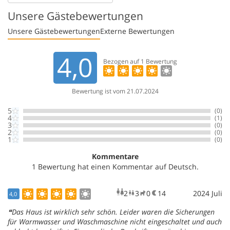
Unsere Gästebewertungen
Unsere Gästebewertungen
Externe Bewertungen
4,0
Bezogen auf
1
Bewertung
Bewertung ist vom 21.07.2024
5
(0)
4
(1)
3
(0)
2
(0)
1
(0)
Kommentare
1 Bewertung hat einen Kommentar auf Deutsch.
2
3
0
14
Erwachsene
Kinder
Haustiere
2024 Juli
Überna
4,0
Das Haus ist wirklich sehr schön. Leider waren die Sicherungen
für Warmwasser und Waschmaschine nicht eingeschaltet und auch