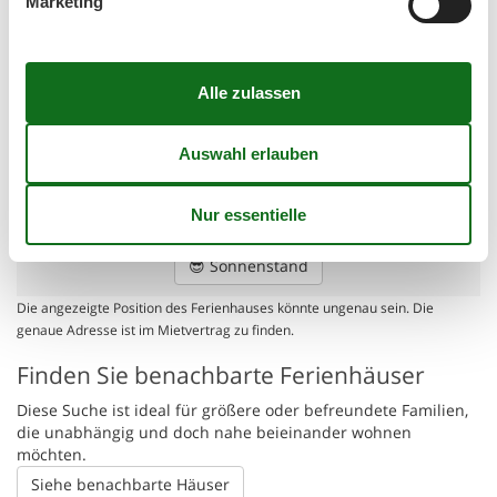
Marketing
Wissenswertes
Keine Vermietung an Jugendgruppen, in denen alle 15-25
Jahre sind. Rauchen ist nicht zugelassen. Bei Nichtbeachtung
dieses Verbots wird eine Gebühr von mindestens EUR 420,-
erhoben.
Ferienhaus auf der Karte und
Entfernungen
Geschäft
5 km
Meer
300 m
😎
Sonnenstand
Die angezeigte Position des Ferienhauses könnte ungenau sein. Die
genaue Adresse ist im Mietvertrag zu finden.
Finden Sie benachbarte Ferienhäuser
Diese Suche ist ideal für größere oder befreundete Familien,
die unabhängig und doch nahe beieinander wohnen
möchten.
Siehe benachbarte Häuser