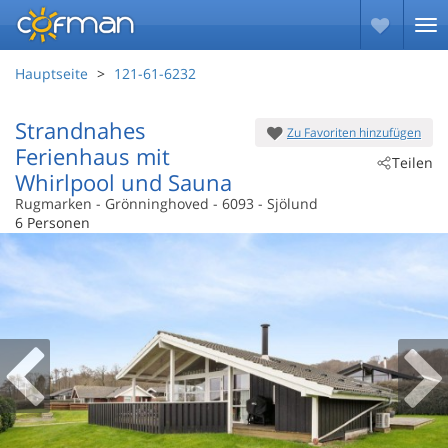
Hauptseite
121-61-6232
Strandnahes
Zu Favoriten hinzufügen
Ferienhaus mit
Teilen
Whirlpool und Sauna
Rugmarken
 - Grönninghoved
 - 6093
 - Sjölund
6 Personen