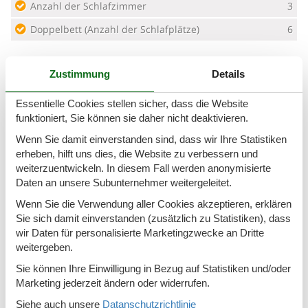
Anzahl der Schlafzimmer
3
Doppelbett (Anzahl der Schlafplätze)
6
WC und Bad
Zustimmung
Details
Anzahl der Badezimmer
1
Essentielle Cookies stellen sicher, dass die Website
Duschkabine
funktioniert, Sie können sie daher nicht deaktivieren.
Fußbodenheizung
1
Wenn Sie damit einverstanden sind, dass wir Ihre Statistiken
Sauna
erheben, hilft uns dies, die Website zu verbessern und
weiterzuentwickeln. In diesem Fall werden anonymisierte
Toiletten
1
Daten an unsere Subunternehmer weitergeleitet.
Wenn Sie die Verwendung aller Cookies akzeptieren, erklären
Whirlpool
Sie sich damit einverstanden (zusätzlich zu Statistiken), dass
Innen-Whirlpool (Anzahl Personen)
2
wir Daten für personalisierte Marketingzwecke an Dritte
weitergeben.
Zugang zur Ferienunterkunft
Sie können Ihre Einwilligung in Bezug auf Statistiken und/oder
Marketing jederzeit ändern oder widerrufen.
Schlüsselkasten mit Code
Siehe auch unsere
Datanschutzrichtlinie