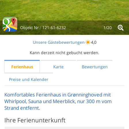
Objekt Nr.:
121-61-6232
1/
20
Unsere Gästebewertungen
4,0
Kann derzeit nicht gebucht werden.
Ferienhaus
Karte
Bewertungen
Preise und Kalender
Komfortables Ferienhaus in Grønninghoved mit
Whirlpool, Sauna und Meerblick, nur 300 m vom
Strand entfernt.
Ihre Ferienunterkunft