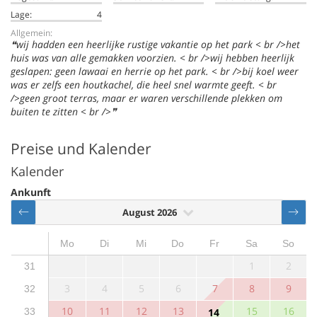
Lage:
4
Allgemein:
wij hadden een heerlijke rustige vakantie op het park < br />het
huis was van alle gemakken voorzien. < br />wij hebben heerlijk
geslapen: geen lawaai en herrie op het park. < br />bij koel weer
was er zelfs een houtkachel, die heel snel warmte geeft. < br
/>geen groot terras, maar er waren verschillende plekken om
buiten te zitten < br />
Preise und Kalender
Kalender
Ankunft
August 2026
Mo
Di
Mi
Do
Fr
Sa
So
1
2
31
3
4
5
6
7
8
9
32
10
11
12
13
15
16
33
14