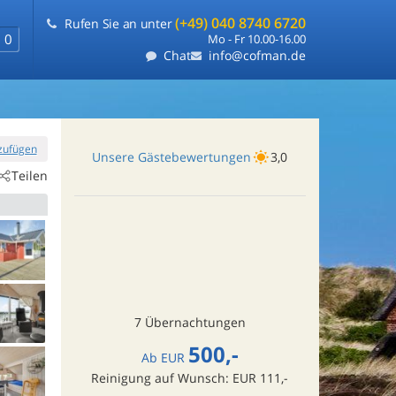
(+49) 040 8740 6720
Rufen Sie an unter
0
Mo - Fr 10.00-16.00
Chat
info@cofman.de
nzufügen
Unsere Gästebewertungen
3,0
Teilen
7 Übernachtungen
500,-
Ab
EUR
Reinigung auf Wunsch: EUR 111,-