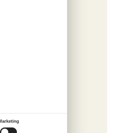
Sie für
n. Hier
her
ussicht
nziel
inkäufe
s
Marketing