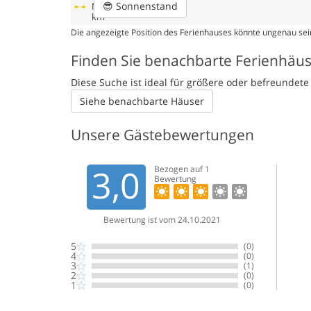
😎
Sonnenstand
Nächstes Restaurant
2
km
Die angezeigte Position des Ferienhauses könnte ungenau sein
Finden Sie benachbarte Ferienhäu
Diese Suche ist ideal für größere oder befreunde
Siehe benachbarte Häuser
Unsere Gästebewertungen
3,0
Bezogen auf
1
Bewertung
Bewertung ist vom 24.10.2021
5
(0)
4
(0)
3
(1)
2
(0)
1
(0)