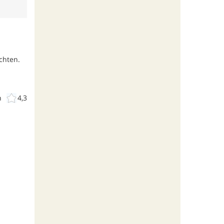
chten.
n
4,3