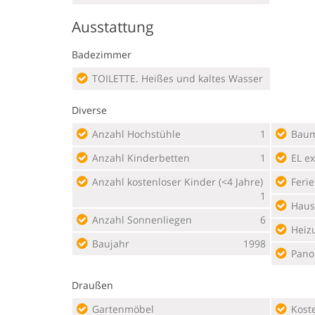
Ausstattung
Badezimmer
TOILETTE. Heißes und kaltes Wasser
Diverse
Anzahl Hochstühle
1
Baum
Anzahl Kinderbetten
1
EL ex
Anzahl kostenloser Kinder (<4 Jahre)
Feri
1
Haus
Anzahl Sonnenliegen
6
Heiz
Baujahr
1998
Pano
Draußen
Gartenmöbel
Kostenloser Parkplatz auf dem