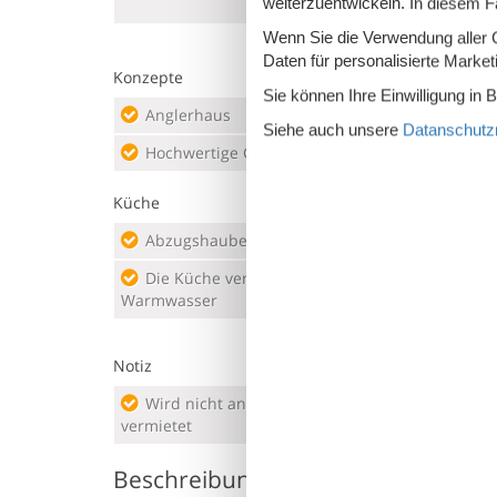
weiterzuentwickeln. In diesem F
250 m
Mark
Wenn Sie die Verwendung aller Co
Daten für personalisierte Marke
Konzepte
Sie können Ihre Einwilligung in 
Anglerhaus
Nahe
Siehe auch unsere
Datanschutzri
Hochwertige Gartenmöbel
Rauc
Küche
Abzugshaube
Elek
Die Küche verfügt über
Gefr
Warmwasser
Kaff
Notiz
Wird nicht an Jugendgruppen
vermietet
Beschreibung