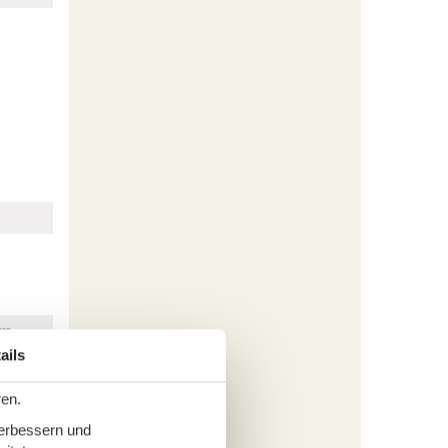
km
100 m
ails
10 km
ren.
100 m
verbessern und
2 km