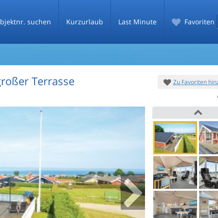
bjektnr. suchen
Kurzurlaub
Last Minute
Favoriten
großer Terrasse
Zu Favoriten hi