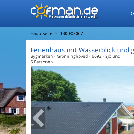
O
Ferienunterkünfte. Immer wieder.
Hauptseite
130-F02067
Ferienhaus mit Wasserblick und 
Bygmarken
 - Grönninghoved
 - 6093
 - Sjölund
6 Personen