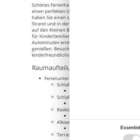
Schönes Ferienhaus mit Panoramaaussicht auf das W
einen perfekten Urlaub benötigen. An den langen, 
haben Sie einen schönen Strand und eine herrliche
Strand und in der Nähe von Kolding, wo es viel zu 
auf den Kleinen Belt. Die Natur ist schön und behe
für Kinderfamilien. Sie wohnen hier 10 km südöstlic
Autominuten erreichen Sie Kolding. Das Einkaufzen
genießen. Besuchen Sie auch das Schloss Koldingh
kinderfreundlichster Strand ausgezeichnet worden
Raumaufteilung
Ferienunterkunft
Schlafzimmer, 2 Personen
Doppelbett
Schlafzimmer, 2 Personen
Einzelbett
Badezimmer
WC mit warmem und kaltem Wass
Alkoven, 2 Personen
Essentiel
Einzelmatratze
Terrasse