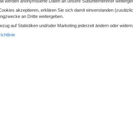
all werden anonymisierte Daten an unsere Subunternehmer weitergele
ierter Wanderweg 0-5 km
100 m
okies akzeptieren, erklären Sie sich damit einverstanden (zusätzlich
tingzwecke an Dritte weitergeben.
Bezug auf Statistiken und/oder Marketing jederzeit ändern oder widerr
 am Meer
chtlinie
hfreies Haus
troherd
Kühlschrank
iertruhe
40 l
Mikrowelle
eemaschine
Spülmaschine