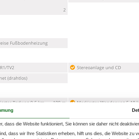
2
weise Fußbodenheizung
R1/TV2
Stereoanlage und CD
net (drahtlos)
ierter Radweg 0-5 km
100 m
Markierter Wanderweg 5-10 
mmung
Det
ierter Radweg 5-10 km
100 m
Markierter Wanderweg min. 
ierter Radweg min. 10 km
r, dass die Website funktioniert, Sie können sie daher nicht deaktivie
100 m
d, dass wir Ihre Statistiken erheben, hilft uns dies, die Website zu 
Nächstes Restaurant