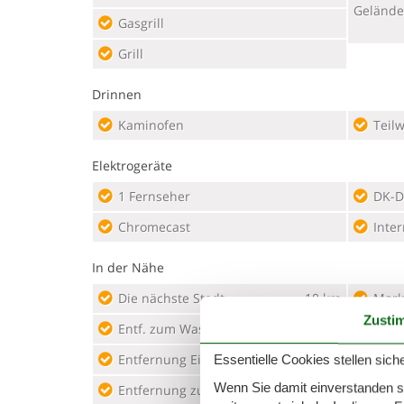
Gelände
Gasgrill
Grill
Drinnen
Kaminofen
Teil
Elektrogeräte
1 Fernseher
DK-D
Chromecast
Inter
In der Nähe
Die nächste Stadt
10 km
Mark
Zusti
Entf. zum Wasser/Baden
250 m
Mark
Entfernung Einkauf
500 m
Mark
Essentielle Cookies stellen siche
Wenn Sie damit einverstanden sin
Entfernung zu Angelmöglichkeiten