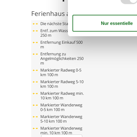
Offene und überdachte Terrasse
Ferienhaus auf der Karte und Entf
Die nächste Stadt
10 km
Entf. zum Wasser/Baden
250 m
Entfernung Einkauf
500
m
Entfernung zu
Angelmöglichkeiten
250
m
Markierter Radweg 0-5
km
100 m
Markierter Radweg 5-10
km
100 m
Markierter Radweg min.
10 km
100 m
Markierter Wanderweg
0-5 km
100 m
Markierter Wanderweg
5-10 km
100 m
Markierter Wanderweg
min. 10 km
100 m