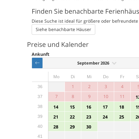
Finden Sie benachbarte Ferienhäu
Diese Suche ist ideal für größere oder befreunde
Siehe benachbarte Häuser
Preise und Kalender
Ankunft
September 2026
Mo
Di
Mi
Do
Fr
S
1
2
3
4
36
7
8
9
10
11
37
1
38
14
15
16
17
18
1
39
21
22
23
24
25
2
40
28
29
30
41