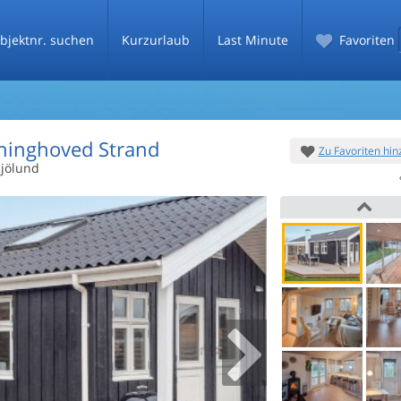
bjektnr. suchen
Kurzurlaub
Last Minute
Favoriten
ninghoved Strand
Zu Favoriten hi
Sjölund