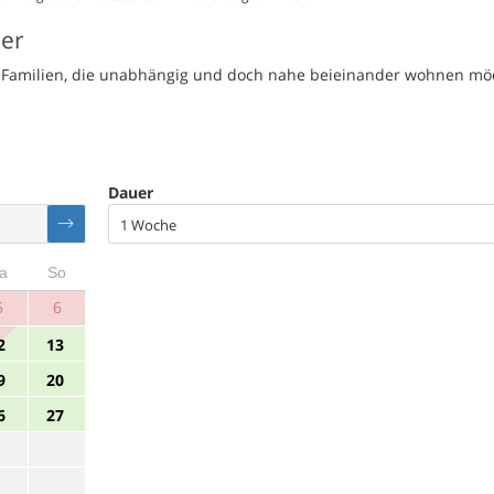
ser
te Familien, die unabhängig und doch nahe beieinander wohnen mö
Dauer
1 Woche
a
So
5
6
2
13
9
20
6
27