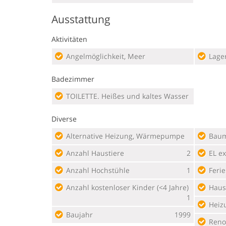
Ausstattung
Aktivitäten
Angelmöglichkeit, Meer
Lage
Badezimmer
TOILETTE. Heißes und kaltes Wasser
Diverse
Alternative Heizung, Wärmepumpe
Baum
Anzahl Haustiere
2
EL ex
Anzahl Hochstühle
1
Feri
Anzahl kostenloser Kinder (<4 Jahre)
Haust
1
Heiz
Baujahr
1999
Reno