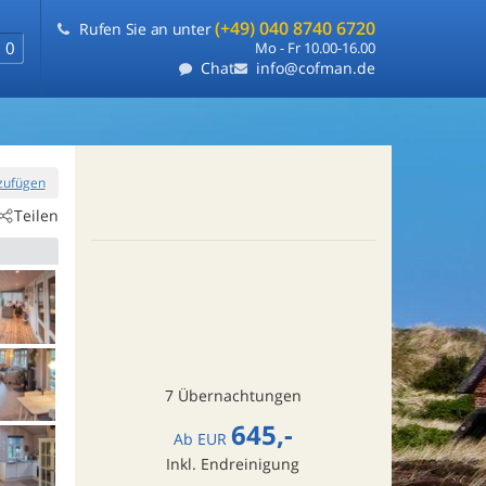
(+49) 040 8740 6720
Rufen Sie an unter
0
Mo - Fr 10.00-16.00
Chat
info@cofman.de
nzufügen
Teilen
7 Übernachtungen
645,-
Ab
EUR
Inkl. Endreinigung