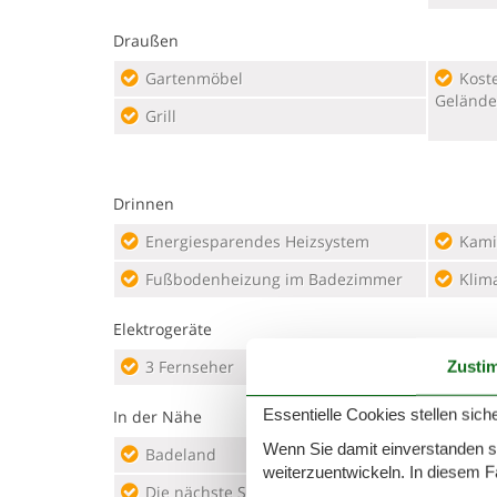
Draußen
Gartenmöbel
Kostenloser Parkplatz auf dem
Gelände
Grill
Drinnen
Energiesparendes Heizsystem
Kami
Fußbodenheizung im Badezimmer
Klim
Elektrogeräte
3 Fernseher
Chro
Zusti
Essentielle Cookies stellen siche
In der Nähe
Wenn Sie damit einverstanden sin
Badeland
15 km
Entf
weiterzuentwickeln. In diesem F
Die nächste Stadt
15 km
Entf