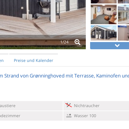
1/
24
en
Preise und Kalender
m Strand von Grønninghoved mit Terrasse, Kaminofen un
austiere
Nichtraucher
adezimmer
Wasser 100