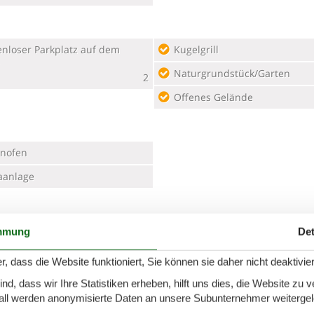
Kugelgrill
Naturgrundstück/Garten
2
Offenes Gelände
nofen
aanlage
mecast
Internet (drahtlos)
mmung
Det
r, dass die Website funktioniert, Sie können sie daher nicht deaktivie
d, dass wir Ihre Statistiken erheben, hilft uns dies, die Website zu 
ernung Einkauf
1,8 km
Nächstes Restaurant
all werden anonymisierte Daten an unsere Subunternehmer weitergele
ernung zu Angelmöglichkeiten
Schwimmbad