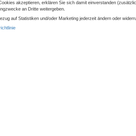
okies akzeptieren, erklären Sie sich damit einverstanden (zusätzlich
100 m
tingzwecke an Dritte weitergeben.
Bezug auf Statistiken und/oder Marketing jederzeit ändern oder widerr
chtlinie
wertige Gartenmöbel
Rauchfreies Haus
Kühlschrank
sser
Mikrowelle
iertruhe
60 l
Spülmaschine
eemaschine
für Ferienaufenthalte vermietet
Wird nicht an Jugendgruppen
vermietet