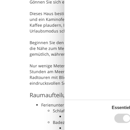
Gönnen Sie sich einen wunderschönen Aufenthalt 
Dieses Haus besticht durch sein ebenso modernes w
und ein Kaminofen sorgen für eine Atmosphäre, in d
Kaffee plaudern, Ihre Lieblingsmusik hören oder e
Urlaubsmodus schalten.
Beginnen Sie den Tag auf der schönen Terrasse mi
die Nähe zum Meer. Entzünden Sie abends den Gril
gemütlich, während die Sonne langsam untergeht.
Nur wenige Meter trennen Sie vom ruhigen Strand
Stunden am Meer einladen. In der Umgebung locke
Radtouren mit Blick auf den Kleinen Belt. Und wer
eindrucksvollen Schloss Koldinghus, kleinen Galer
Raumaufteilung
Ferienunterkunft
Essentiel
Schlafzimmer, 2 Personen
Doppelbett
Badezimmer
WC mit warmem und kaltem Wass