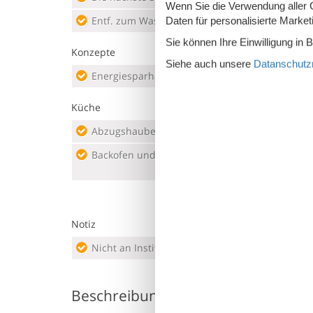
Wenn Sie die Verwendung aller Co
Entf. zum Wasser/Baden
100 m
Daten für personalisierte Marke
Sie können Ihre Einwilligung in 
Konzepte
Siehe auch unsere
Datanschutzri
Energiesparhaus
Hoch
Küche
Abzugshaube
Die Küche verfügt über
Warmwa
Backofen und Elektroplatten
4 Kochfelder
Gefr
Kaff
Notiz
Nicht an Institutionen vermietet
Nur 
Beschreibung