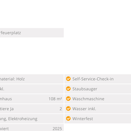
rfeuerplatz
aterial: Holz
Self-Service-Check-in
kl.
Staubsauger
enhaus
108 m²
Waschmaschine
iere Ja
2
Wasser inkl.
ung, Elektroheizung
Winterfest
viert
2025