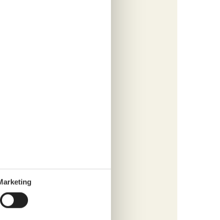
dschaft
er Tasse
n den
üne und
e
spannten
Marketing