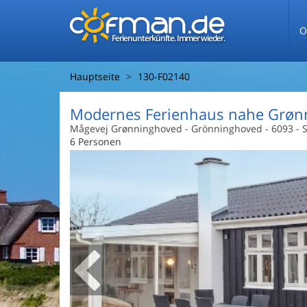
O
Ferienunterkünfte. Immer wieder.
Hauptseite
130-F02140
Modernes Ferienhaus nahe Grøn
Mågevej Grønninghoved
 - Grönninghoved
 - 6093
 - 
6 Personen