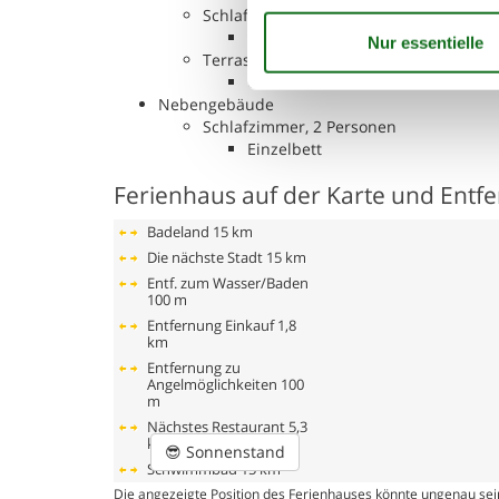
Schlafboden, 2 Personen
Einzelmatratze
Terrasse
Offene und überdachte Terrasse
Nebengebäude
Schlafzimmer, 2 Personen
Einzelbett
Ferienhaus auf der Karte und Entf
Badeland
15 km
Die nächste Stadt
15 km
Entf. zum Wasser/Baden
100 m
Entfernung Einkauf
1,8
km
Entfernung zu
Angelmöglichkeiten
100
m
Nächstes Restaurant
5,3
km
😎
Sonnenstand
Schwimmbad
15 km
Die angezeigte Position des Ferienhauses könnte ungenau sein