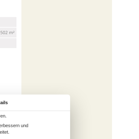
502 m²
ails
ren.
verbessern und
5,3 km
itet.
15 km