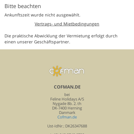
Bitte beachten
Ankunftszeit wurde nicht ausgewählt.
Vertrags- und Mietbedingungen
Die praktische Abwicklung der Vermietung erfolgt durch
einen unserer Geschäftspartner.
COFMAN.DE
bei
Feline Holidays A/S
Nygade 8b. 2. th
DK-7400 Herning
Danmark
Cofman.de
Ust-IdNr.: DK26347688