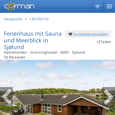
Hauptseite
130-F02142
Ferienhaus mit Sauna
Zu Favoriten hinzufügen
und Meerblick in
Teilen
Sjølund
Havremarken
 - Grönninghoved
 - 6093
 - Sjölund
10 Personen