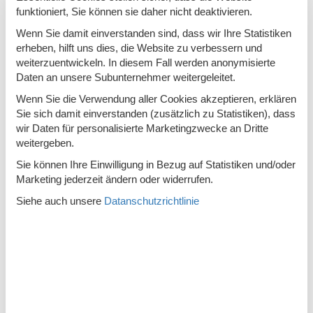
funktioniert, Sie können sie daher nicht deaktivieren.
In der Nähe
Wenn Sie damit einverstanden sind, dass wir Ihre Statistiken
Badeland
12 km
erheben, hilft uns dies, die Website zu verbessern und
weiterzuentwickeln. In diesem Fall werden anonymisierte
Die nächste Stadt
12 km
Daten an unsere Subunternehmer weitergeleitet.
Entf. zum Wasser/Baden
250 m
Wenn Sie die Verwendung aller Cookies akzeptieren, erklären
Sie sich damit einverstanden (zusätzlich zu Statistiken), dass
Entfernung Einkauf
500 m
wir Daten für personalisierte Marketingzwecke an Dritte
Entfernung zu Angelmöglichkeiten
250 m
weitergeben.
Nächstes Restaurant
500 m
Sie können Ihre Einwilligung in Bezug auf Statistiken und/oder
Marketing jederzeit ändern oder widerrufen.
Konzepte
Siehe auch unsere
Datanschutzrichtlinie
Anglerhaus
Energiesparhaus
Hochwertige Gartenmöbel
Leben im Freien