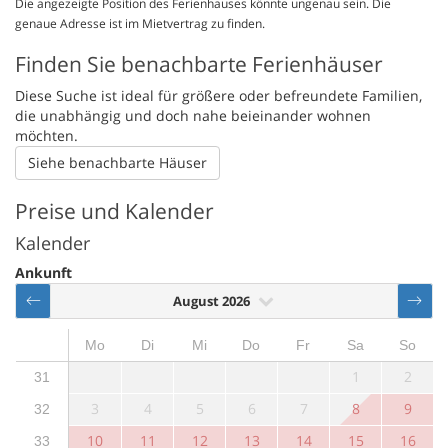
Die angezeigte Position des Ferienhauses könnte ungenau sein. Die
genaue Adresse ist im Mietvertrag zu finden.
Finden Sie benachbarte Ferienhäuser
Diese Suche ist ideal für größere oder befreundete Familien,
die unabhängig und doch nahe beieinander wohnen
möchten.
Siehe benachbarte Häuser
Preise und Kalender
Kalender
Ankunft
August 2026
Mo
Di
Mi
Do
Fr
Sa
So
1
2
31
3
4
5
6
7
8
9
32
10
11
12
13
14
15
16
33