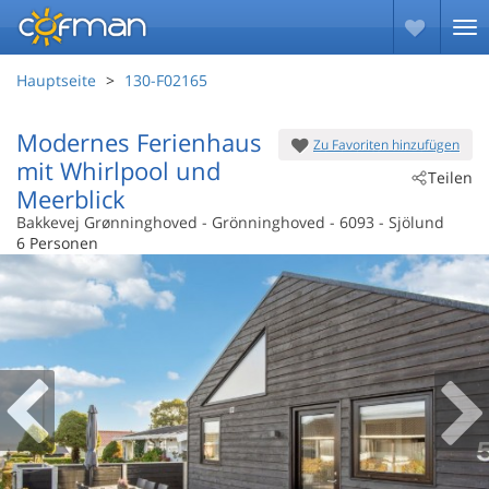
Hauptseite
130-F02165
Modernes Ferienhaus
Zu Favoriten hinzufügen
mit Whirlpool und
Teilen
Meerblick
Bakkevej Grønninghoved
 - Grönninghoved
 - 6093
 - Sjölund
6 Personen