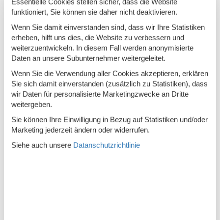
Essentielle Cookies stellen sicher, dass die Website
funktioniert, Sie können sie daher nicht deaktivieren.
Smart TV
Wenn Sie damit einverstanden sind, dass wir Ihre Statistiken
In der Nähe
erheben, hilft uns dies, die Website zu verbessern und
weiterzuentwickeln. In diesem Fall werden anonymisierte
Badeland
12 km
Daten an unsere Subunternehmer weitergeleitet.
Die nächste Stadt
12 km
Wenn Sie die Verwendung aller Cookies akzeptieren, erklären
Sie sich damit einverstanden (zusätzlich zu Statistiken), dass
Entf. zum Wasser/Baden
90 m
wir Daten für personalisierte Marketingzwecke an Dritte
Entfernung Einkauf
3,5 km
weitergeben.
Entfernung zu Angelmöglichkeiten
90 m
Sie können Ihre Einwilligung in Bezug auf Statistiken und/oder
Marketing jederzeit ändern oder widerrufen.
Nächstes Restaurant
10 km
Siehe auch unsere
Datanschutzrichtlinie
Schwimmbad
12 km
Konzepte
Energiesparhaus
Hochwertige Gartenmöbel