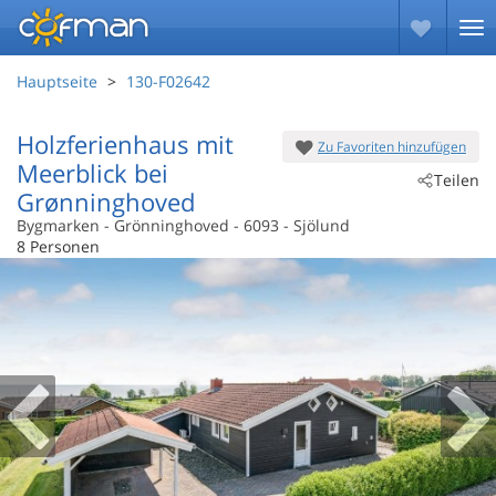
Hauptseite
130-F02642
Holzferienhaus mit
Zu Favoriten hinzufügen
Meerblick bei
Teilen
Grønninghoved
Bygmarken
 - Grönninghoved
 - 6093
 - Sjölund
8 Personen