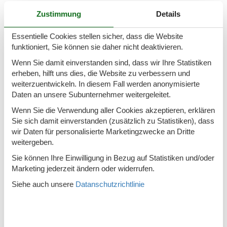
In der Nähe
Zustimmung
Details
Die nächste Stadt
15 km
Essentielle Cookies stellen sicher, dass die Website
funktioniert, Sie können sie daher nicht deaktivieren.
Entf. zum Wasser/Baden
200 m
Wenn Sie damit einverstanden sind, dass wir Ihre Statistiken
Entfernung Einkauf
400 m
erheben, hilft uns dies, die Website zu verbessern und
Entfernung zu Angelmöglichkeiten
2 km
weiterzuentwickeln. In diesem Fall werden anonymisierte
Daten an unsere Subunternehmer weitergeleitet.
Nächstes Restaurant
2 km
Wenn Sie die Verwendung aller Cookies akzeptieren, erklären
Sie sich damit einverstanden (zusätzlich zu Statistiken), dass
Konzepte
wir Daten für personalisierte Marketingzwecke an Dritte
Anglerhaus
weitergeben.
Energiesparhaus
Sie können Ihre Einwilligung in Bezug auf Statistiken und/oder
Marketing jederzeit ändern oder widerrufen.
Hochwertige Gartenmöbel
Siehe auch unsere
Datanschutzrichtlinie
Nahe am Meer
Rauchfreies Haus