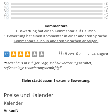
5
(1)
4
(0)
3
(1)
2
(0)
1
(0)
Kommentare
1 Bewertung hat einen Kommentar auf Deutsch.
1 Bewertung hat einen Kommentar in einer anderen Sprache.
2
2
0
7
Erwachsene
2024 August
Kinder
Haustiere
Übern
3,0
Ferienhaus in ruhiger Lage, Möbel/Einrichtung veraltet,
Außenanlage renovierungsbedürftig
Siehe stattdessen 1 externe Bewertung.
Preise und Kalender
Kalender
Ankunft