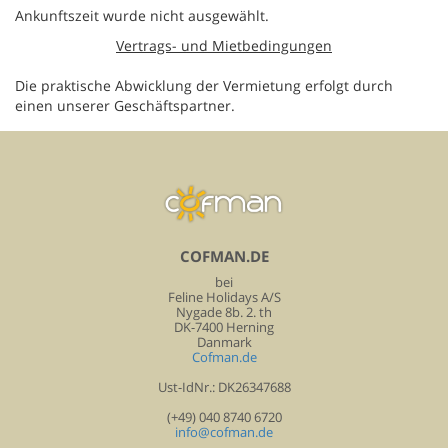
Ankunftszeit wurde nicht ausgewählt.
Vertrags- und Mietbedingungen
Die praktische Abwicklung der Vermietung erfolgt durch
einen unserer Geschäftspartner.
COFMAN.DE
bei
Feline Holidays A/S
Nygade 8b. 2. th
DK-7400 Herning
Danmark
Cofman.de
Ust-IdNr.: DK26347688
(+49) 040 8740 6720
info@cofman.de