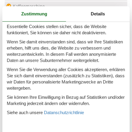
Kaffeemaschine
Zustimmung
Details
Kühlschrank m/Gefrierfach
Mikrowelle
Essentielle Cookies stellen sicher, dass die Website
funktioniert, Sie können sie daher nicht deaktivieren.
Spülmaschine
Wenn Sie damit einverstanden sind, dass wir Ihre Statistiken
Waschmaschine
erheben, hilft uns dies, die Website zu verbessern und
weiterzuentwickeln. In diesem Fall werden anonymisierte
Wasserkocher
Daten an unsere Subunternehmer weitergeleitet.
Wäschetrockner
Wenn Sie die Verwendung aller Cookies akzeptieren, erklären
Sie sich damit einverstanden (zusätzlich zu Statistiken), dass
Multimedien
wir Daten für personalisierte Marketingzwecke an Dritte
weitergeben.
Deutsche Kanäle
Sie können Ihre Einwilligung in Bezug auf Statistiken und/oder
Dän. TV
Marketing jederzeit ändern oder widerrufen.
TV
Siehe auch unsere
Datanschutzrichtlinie
WI-FI