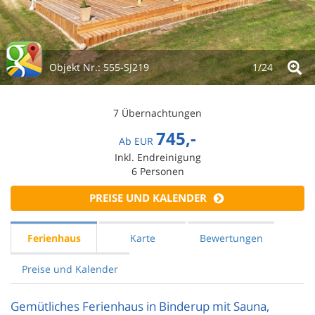
Objekt Nr.:
555-SJ219
1/
24
7 Übernachtungen
745,-
Ab
EUR
Inkl. Endreinigung
6
Personen
PREISE UND KALENDER
Ferienhaus
Karte
Bewertungen
Preise und Kalender
Gemütliches Ferienhaus in Binderup mit Sauna,