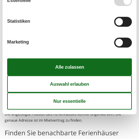
Essentielle
Schlafzimmer
Einzelbett - 80x200
Einzelbett - 80x200
Schlafzimmer
Statistiken
Doppelbett - 180x200
Schlafzimmer
Doppelbett - 2x90x200
Marketing
Ferienhaus auf der Karte und
Entfernungen
Abstand Einkauf
3 km
Entfernung Meer
300 m
Entfernung Restaurant
300 m
Entfernung Strand / Sand-, Kieselstrand
300 m
Entfernung zum Golfplatz
10 km
😎
Sonnenstand
Die angezeigte Position des Ferienhauses könnte ungenau sein. Die
genaue Adresse ist im Mietvertrag zu finden.
Finden Sie benachbarte Ferienhäuser