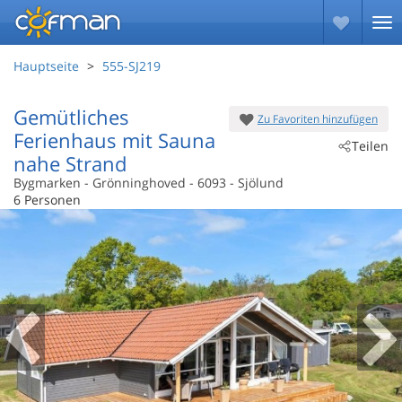
Hauptseite
555-SJ219
Gemütliches
Zu Favoriten hinzufügen
Ferienhaus mit Sauna
Teilen
nahe Strand
Bygmarken
 - Grönninghoved
 - 6093
 - Sjölund
6 Personen