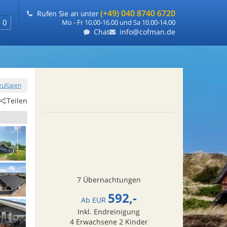
(+49) 040 8740 6720
Rufen Sie an unter
0
Mo - Fr 10.00-16.00 und Sa 10.00-14.00
Chat
info@cofman.de
nzufügen
Teilen
7 Übernachtungen
592,-
Ab
EUR
Inkl. Endreinigung
4
Erwachsene
2
Kinder