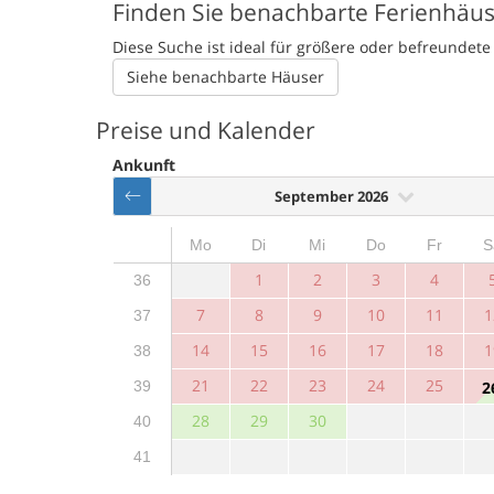
Finden Sie benachbarte Ferienhäu
Diese Suche ist ideal für größere oder befreunde
Siehe benachbarte Häuser
Preise und Kalender
Ankunft
September 2026
Mo
Di
Mi
Do
Fr
S
1
2
3
4
36
7
8
9
10
11
1
37
14
15
16
17
18
1
38
21
22
23
24
25
39
2
28
29
30
40
41