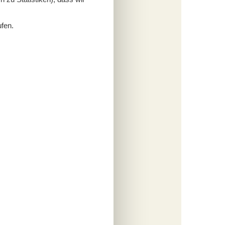
ufen.
 wohnst
ormat.
.
n
 sowohl