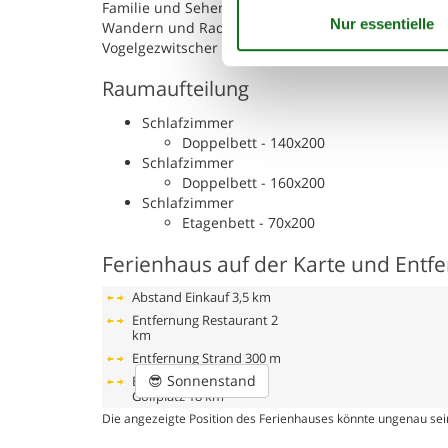
Familie und Sehenswürdigkeiten wie Trapholt und
Wandern und Radfahren, und wenn du einfach nur di
Vogelgezwitscher oder einem wunderschönen Son
Raumaufteilung
Schlafzimmer
Doppelbett - 140x200
Schlafzimmer
Doppelbett - 160x200
Schlafzimmer
Etagenbett - 70x200
Ferienhaus auf der Karte und Entf
Abstand Einkauf
3,5 km
Entfernung Restaurant
2
km
Entfernung Strand
300 m
😎
Sonnenstand
Entfernung zum
Golfplatz
18 km
Die angezeigte Position des Ferienhauses könnte ungenau sein