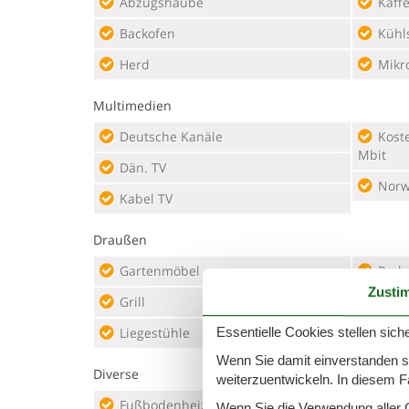
Abzugshaube
Kaff
Backofen
Kühl
Herd
Mikr
Multimedien
Deutsche Kanäle
Kostenloses WLAN - mehr als 100
Mbit
Dän. TV
Norw
Kabel TV
Draußen
Gartenmöbel
Park
Zusti
Grill
Kohle
Scha
Essentielle Cookies stellen siche
Liegestühle
2
Sonn
Wenn Sie damit einverstanden sin
Diverse
weiterzuentwickeln. In diesem F
Fußbodenheizung
Wenn Sie die Verwendung aller Co