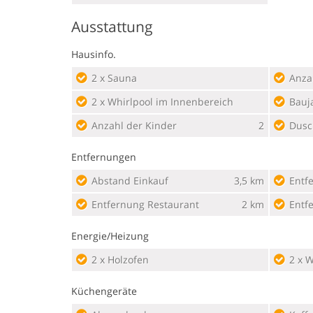
Ausstattung
Hausinfo.
2 x Sauna
Anza
2 x Whirlpool im Innenbereich
Bauj
Anzahl der Kinder
2
Dusc
Entfernungen
Abstand Einkauf
3,5 km
Entf
Entfernung Restaurant
2 km
Entf
Energie/Heizung
2 x Holzofen
2 x 
Küchengeräte