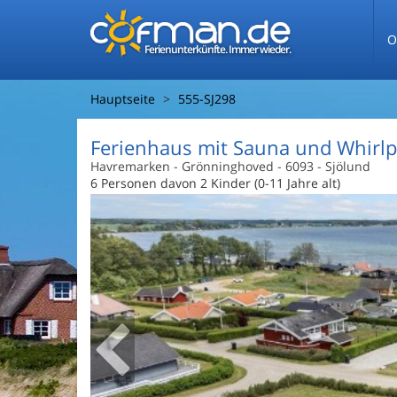
O
Ferienunterkünfte. Immer wieder.
Hauptseite
555-SJ298
Ferienhaus mit Sauna und Whirlp
Havremarken
 - Grönninghoved
 - 6093
 - Sjölund
6 Personen
davon 2 Kinder (0-11 Jahre alt)