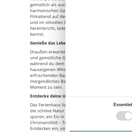
gemütlich als auch funktional, und der offene Wo
harmonischen Ganzen – ein perfekter Treffpunkt fü
Filmabend auf dem Sofa, während draußen langsam
und im stilvollen Badezimmer kannst du mit eine
hereinbricht, laden die Schlafzimmer zu erholsamem
kannst.
Genieße das Leben im Freien
Draußen erwartet dich ein großer, grüner Garten mi
und gemütliche Grillabende. Auf der Terrasse kan
während du dem Vogelgesang lauschst und die frisc
hauseigenen Whirlpool eine ruhige Auszeit zu gön
erfrischenden Bad beginnen möchte, erreicht den 
morgendliches Bad oder ein fröhliches Spiel am Wass
Moment zu sein.
Entdecke deine Umgebung
Das Ferienhaus liegt in Grønninghoved – einem beli
Essentiel
die schöne Natur und natürlich den einladenden S
spüren, ein Eis in der Sonne genießen und lange 
Christiansfeld – Teil des UNESCO-Weltkulturerbes
Entdecken ein, und wenn du etwas weiter fährst, er