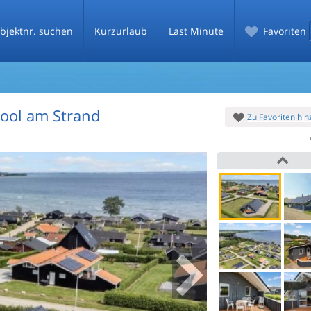
bjektnr. suchen
Kurzurlaub
Last Minute
Favoriten
ool am Strand
Zu Favoriten hi