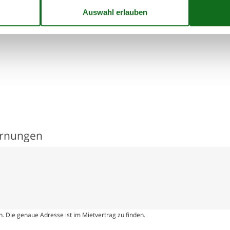
 Koldinghus. Die Gegend ist durchzogen von herrlichen Wegen zum
e Natur genießen willst, bist du nie weit entfernt von einem Wa
nenuntergang über dem Wasser.
ernungen
. Die genaue Adresse ist im Mietvertrag zu finden.