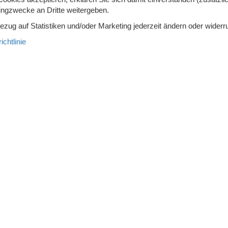
tingzwecke an Dritte weitergeben.
Bezug auf Statistiken und/oder Marketing jederzeit ändern oder widerr
TIER NICHT ERLAUBT
Rauchen verboten
chtlinie
nung, Wellness und Meerblick miteinander verbinden kannst?
vremarken 11 der perfekte Ort, um dem Alltag zu entfliehen. Hier
ichen Sandstrands und des kinderfreundlichen Wassers am
als auch Sauna erwartet dich pure Selbstverwöhnung im Urlaubsf
iel Platz zum Spielen und Entspannen und bietet wunderbare
en, die den dänischen Sommer in vollen Zügen genießen möchten
 heller und luftiger Raum mit offener Dachkonstruktion und große
einen Hauch von Meer am Horizont – freigeben. Die Einrichtung ist