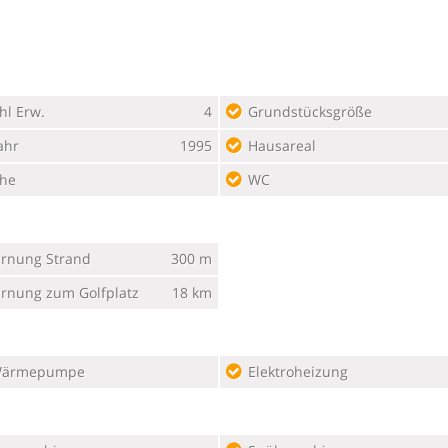
hl Erw.
4
Grundstücksgröße
ahr
1995
Hausareal
he
WC
ernung Strand
300 m
ernung zum Golfplatz
18 km
Wärmepumpe
Elektroheizung