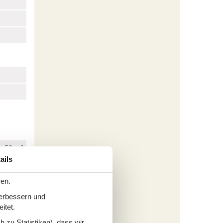
50 m²
ails
ren.
verbessern und
itet.
 zu Statistiken), dass wir