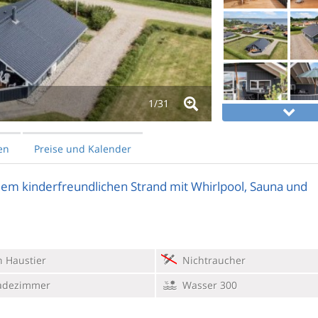
1/
31
en
Preise und Kalender
em kinderfreundlichen Strand mit Whirlpool, Sauna und
 Haustier
Nichtraucher
adezimmer
Wasser 300