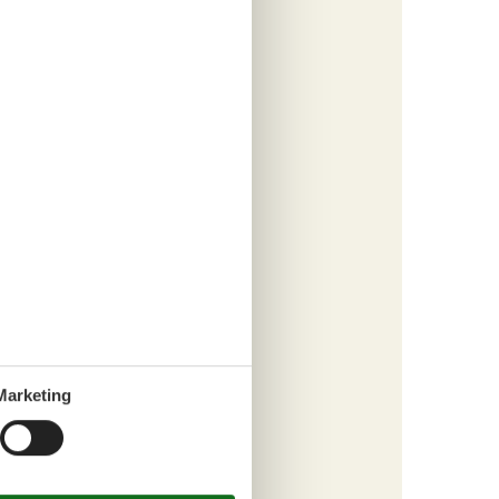
he aus,
en
annung
enießen,
 im
n
h im
osphäre,
Marketing
n
m
ie ganze