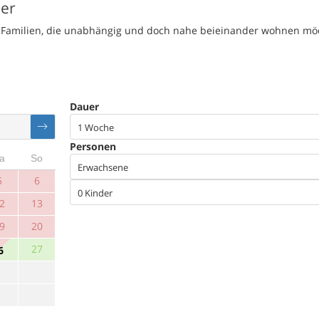
ser
te Familien, die unabhängig und doch nahe beieinander wohnen mö
Dauer
1 Woche
Personen
a
So
Erwachsene
5
6
0 Kinder
2
13
9
20
27
6