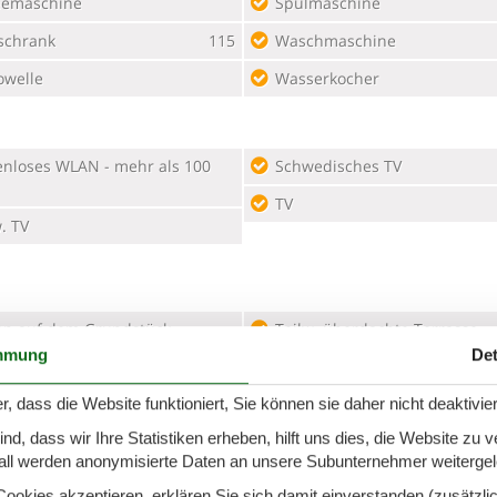
eemaschine
Spülmaschine
schrank
115
Waschmaschine
owelle
Wasserkocher
Schwedisches TV
TV
. TV
en auf dem Grundstück
Teilw. überdachte Terrasse
mmung
Det
ukel
r, dass die Website funktioniert, Sie können sie daher nicht deaktivie
enschirm
2
d, dass wir Ihre Statistiken erheben, hilft uns dies, die Website zu 
all werden anonymisierte Daten an unsere Subunternehmer weitergele
okies akzeptieren, erklären Sie sich damit einverstanden (zusätzlich