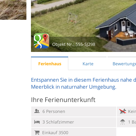
Objekt Nr.:
555-SJ298
Ferienhaus
Karte
Bewertung
Entspannen Sie in diesem Ferienhaus nahe d
Meerblick in naturnaher Umgebung.
Ihre Ferienunterkunft
6 Personen
Kein
3 Schlafzimmer
1 B
Einkauf 3500