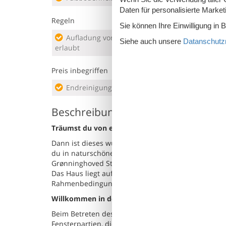
Daten für personalisierte Marke
Regeln
Sie können Ihre Einwilligung in 
Aufladung von Elektroautos nicht
HAUS
Siehe auch unsere
Datanschutzri
erlaubt
Preis inbegriffen
Endreinigung inkl.
Beschreibung
Träumst du von einem Urlaub, in dem du Entspan
Dann ist dieses wunderschöne Ferienhaus in der Ha
du in naturschöner Umgebung in der Nähe des we
Grønninghoved Strand – und mit sowohl Whirlpool 
Das Haus liegt auf einem großen Grundstück mit v
Rahmenbedingungen für Paare, Freunde und Famili
Willkommen in deinem Ferienhaus
Beim Betreten des Ferienhauses empfängt dich ein
Fensterpartien, die den Blick in den Garten – und 