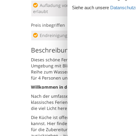
Aufladung von Elektroautos nicht
HAUS
Siehe auch unsere
Datanschutzri
erlaubt
Preis inbegriffen
Endreinigung inkl.
Wasse
Beschreibung
Dieses schöne Ferienhaus in der Gl. Strandvej 29 is
Umgebung mit Blick auf den Kleinen Belt verbringe
Reihe zum Wasser – eine Lage, die es dir ermöglic
für 4 Personen und eignet sich somit ideal für ei
Willkommen in deinem Ferienhaus
Nach der umfassenden Renovierung präsentiert sich
klassisches Ferienhaus-Flair. Die Einrichtung ist 
die viel Licht hereinlassen – und dir vor allem eine
Die Küche ist offen in das Wohnzimmer integriert,
kannst. Hier findest du alles, was du brauchst –
für die Zubereitung von Speisen, Tee oder Kaffee 
zurückziehen – zu einem Kartenspiel, einem Film 