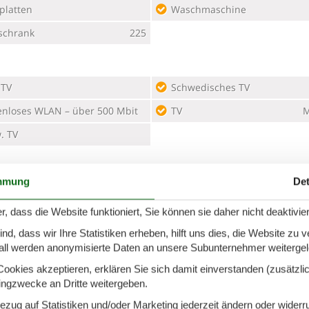
platten
Waschmaschine
schrank
225
 TV
Schwedisches TV
enloses WLAN – über 500 Mbit
TV
M
. TV
mmung
Det
estühle
2
Parken auf dem Grundstück
r, dass die Website funktioniert, Sie können sie daher nicht deaktivie
ne Terrasse
25 m²
Sonnenschirm
d, dass wir Ihre Statistiken erheben, hilft uns dies, die Website zu 
all werden anonymisierte Daten an unsere Subunternehmer weitergele
okies akzeptieren, erklären Sie sich damit einverstanden (zusätzlich
tingzwecke an Dritte weitergeben.
Bezug auf Statistiken und/oder Marketing jederzeit ändern oder widerr