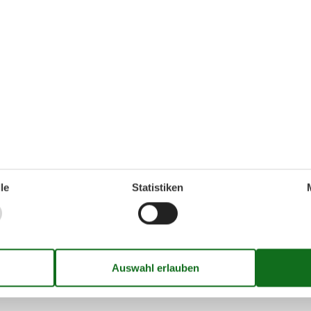
eben im Freien hier zu etwas ganz Besonderem. Auf der Terrasse 
 dem Kleinen Belt beobachten – und später am Tag den Grill anw
en.
est, sind es nur wenige Schritte bis zum Strand, wo du ein
ergang entlang der Küste unternehmen kannst. Der Strand ist
l für Familien mit kleinen Kindern. Auch der Wald liegt ganz in d
 in der Natur genießen kannst.
leinen Belt, in dem Strand, Wald und eine ruhige Atmosphäre die p
Ferienhaus aus kannst du einen Ausflug zur Skamlingsbanke unte
le
Statistiken
sichtspunkten begeistert, oder die historische UNESCO-Stadt
assen und den traditionsreichen Honigkuchen. Ob Kultur, Natur o
 dabei.