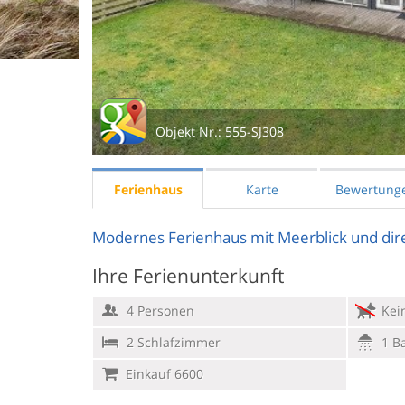
Objekt Nr.:
555-SJ308
Ferienhaus
Karte
Bewertung
Modernes Ferienhaus mit Meerblick und dir
Ihre Ferienunterkunft
4 Personen
Kein
2 Schlafzimmer
1 B
Einkauf 6600