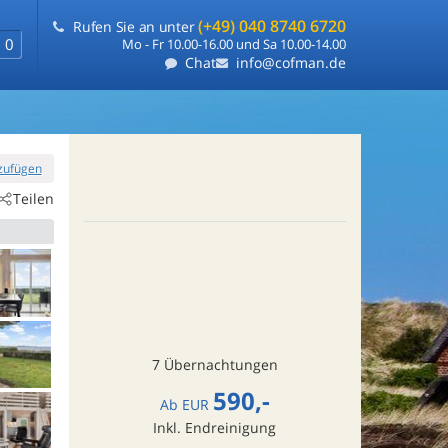
(+49) 040 8740 6720
Rufen Sie an unter
0
Mo - Fr 10.00-16.00 und Sa 10.00-14.00
Chat
info@cofman.de
nzufügen
Teilen
7 Übernachtungen
590,-
Ab
EUR
Inkl. Endreinigung