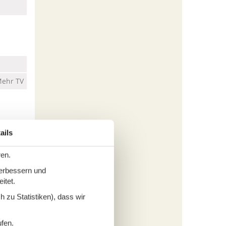
ehr TV
ails
ren.
verbessern und
itet.
 zu Statistiken), dass wir
ufen.