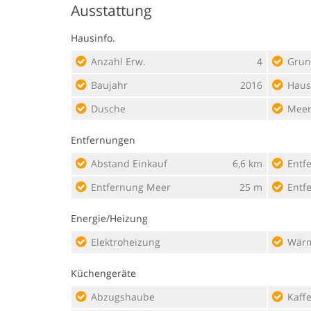
Ausstattung
Hausinfo.
Anzahl Erw.
4
Grun
Baujahr
2016
Haus
Dusche
Meer
Entfernungen
Abstand Einkauf
6,6 km
Entf
Entfernung Meer
25 m
Entf
Energie/Heizung
Elektroheizung
Wär
Küchengeräte
Abzugshaube
Kaff