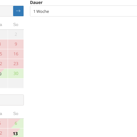
Dauer
1 Woche
a
So
1
2
8
9
5
16
2
23
30
9
a
So
5
6
2
13