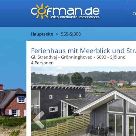
O
Ferienunterkünfte. Immer wieder.
Hauptseite
555-SJ308
Ferienhaus mit Meerblick und St
Gl. Strandvej
 - Grönninghoved
 - 6093
 - Sjölund
4 Personen