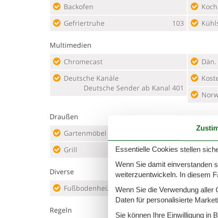
Backofen
Koch
Gefriertruhe
103
Kühl
Multimedien
Chromecast
Dän.
Deutsche Kanäle
Kost
Deutsche Sender ab Kanal 401
Norw
Draußen
Zusti
Gartenmöbel
Lieg
Grill
Essentielle Cookies stellen siche
Gasgrill
Offe
Wenn Sie damit einverstanden sin
Diverse
weiterzuentwickeln. In diesem F
Fußbodenheizung
Wenn Sie die Verwendung aller Co
Daten für personalisierte Marke
Regeln
Sie können Ihre Einwilligung in 