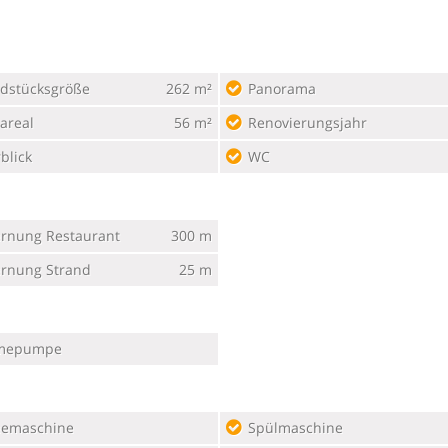
dstücksgröße
262 m²
Panorama
areal
56 m²
Renovierungsjahr
blick
WC
ernung Restaurant
300 m
ernung Strand
25 m
mepumpe
eemaschine
Spülmaschine