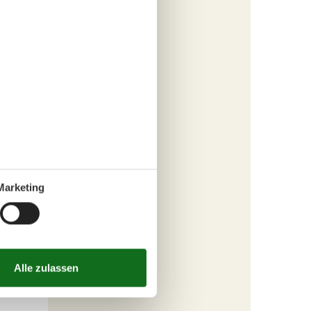
kannst
erfen
er Nähe,
erfekte
rnehmen,
Marketing
der