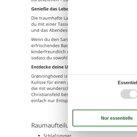
Genieße das Leben im Freien
Die traumhafte Lage direkt am Wasser macht das L
du mit einer Tasse Kaffee den Sonnenaufgang über
und das Abendessen in der frischen Seeluft genieß
Wenn du den Sand unter deinen Füßen spüren möcht
erfrischendes Bad nehmen oder einen langen Spazi
kinderfreundlich mit flachem Wasser und somit idea
sodass du sowohl Entspannung als auch Aktivitäten
Entdecke deine Umgebung
Grønninghoved ist ein beliebtes Feriengebiet am K
Kulisse für einen gelungenen Urlaub bilden. Vom 
Essentiel
die mit wunderschöner Natur und einzigartigen Aus
Christiansfeld besuchen – mit ihren gemütlichen G
einfach nur Entspannung – hier ist für jeden etwas
Raumaufteilung
Schlafzimmer