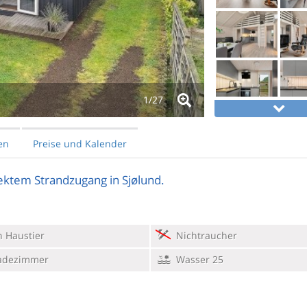
1/
27
en
Preise und Kalender
ektem Strandzugang in Sjølund.
 Haustier
Nichtraucher
adezimmer
Wasser 25