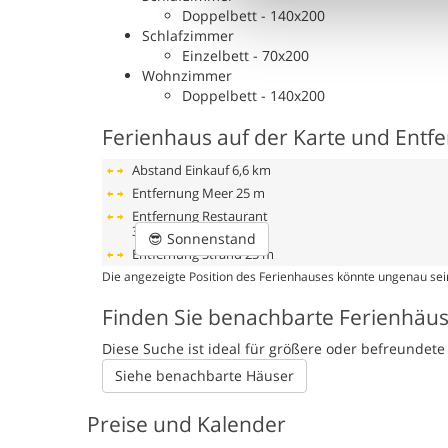
Doppelbett - 140x200
Schlafzimmer
Einzelbett - 70x200
Wohnzimmer
Doppelbett - 140x200
Ferienhaus auf der Karte und Entf
Abstand Einkauf
6,6 km
Entfernung Meer
25 m
Entfernung Restaurant
300 m
😎
Sonnenstand
Entfernung Strand
25 m
Die angezeigte Position des Ferienhauses könnte ungenau sein
Finden Sie benachbarte Ferienhäu
Diese Suche ist ideal für größere oder befreunde
Siehe benachbarte Häuser
Preise und Kalender